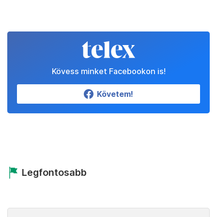
Kövess minket Facebookon is!
Követem!
Legfontosabb