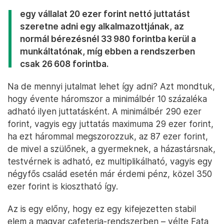
egy vállalat 20 ezer forint nettó juttatást
szeretne adni egy alkalmazottjának, az
normál bérezésnél 33 980 forintba kerül a
munkáltatónak, míg ebben a rendszerben
csak 26 608 forintba.
Na de mennyi jutalmat lehet így adni? Azt mondtuk,
hogy évente háromszor a minimálbér 10 százaléka
adható ilyen juttatásként. A minimálbér 290 ezer
forint, vagyis egy juttatás maximuma 29 ezer forint,
ha ezt hárommal megszorozzuk, az 87 ezer forint,
de mivel a szülőnek, a gyermeknek, a házastársnak,
testvérnek is adható, ez multiplikálható, vagyis egy
négyfős család esetén már érdemi pénz, közel 350
ezer forint is kiosztható így.
Az is egy előny, hogy ez egy kifejezetten stabil
elem a magyar cafeteria-rendszerben – vélte Fata