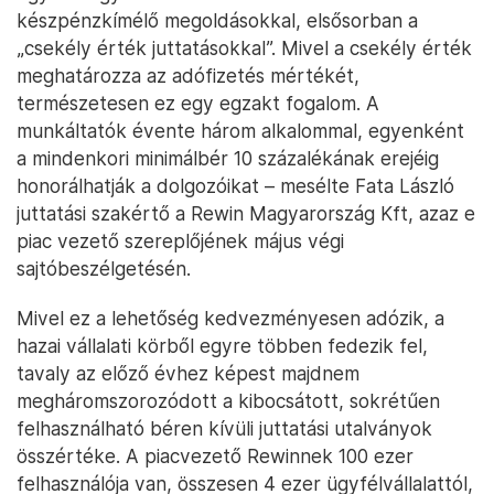
készpénzkímélő megoldásokkal, elsősorban a
„csekély érték juttatásokkal”. Mivel a csekély érték
meghatározza az adófizetés mértékét,
természetesen ez egy egzakt fogalom. A
munkáltatók évente három alkalommal, egyenként
a mindenkori minimálbér 10 százalékának erejéig
honorálhatják a dolgozóikat – mesélte Fata László
juttatási szakértő a Rewin Magyarország Kft, azaz e
piac vezető szereplőjének május végi
sajtóbeszélgetésén.
Mivel ez a lehetőség kedvezményesen adózik, a
hazai vállalati körből egyre többen fedezik fel,
tavaly az előző évhez képest majdnem
megháromszorozódott a kibocsátott, sokrétűen
felhasználható béren kívüli juttatási utalványok
összértéke. A piacvezető Rewinnek 100 ezer
felhasználója van, összesen 4 ezer ügyfélvállalattól,