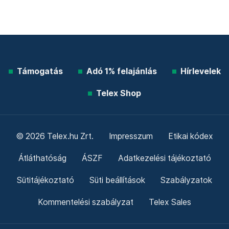
Támogatás
Adó 1% felajánlás
Hírlevelek
Telex Shop
© 2026 Telex.hu Zrt.
Impresszum
Etikai kódex
Átláthatóság
ÁSZF
Adatkezelési tájékoztató
Sütitájékoztató
Süti beállítások
Szabályzatok
Kommentelési szabályzat
Telex Sales