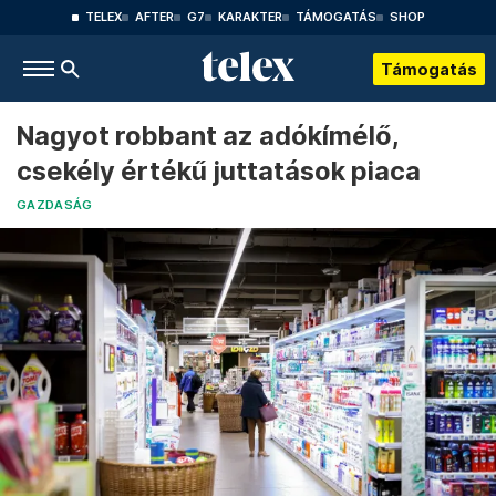
TELEX
AFTER
G7
KARAKTER
TÁMOGATÁS
SHOP
Támogatás
Nagyot robbant az adókímélő,
csekély értékű juttatások piaca
GAZDASÁG