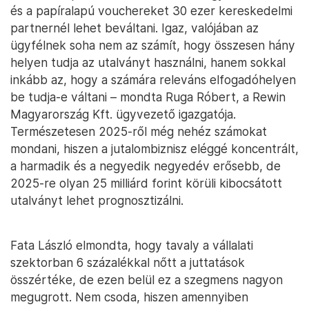
és a papíralapú vouchereket 30 ezer kereskedelmi
partnernél lehet beváltani. Igaz, valójában az
ügyfélnek soha nem az számít, hogy összesen hány
helyen tudja az utalványt használni, hanem sokkal
inkább az, hogy a számára releváns elfogadóhelyen
be tudja-e váltani – mondta Ruga Róbert, a Rewin
Magyarország Kft. ügyvezető igazgatója.
Természetesen 2025-ről még nehéz számokat
mondani, hiszen a jutalombiznisz eléggé koncentrált,
a harmadik és a negyedik negyedév erősebb, de
2025-re olyan 25 milliárd forint körüli kibocsátott
utalványt lehet prognosztizálni.
Fata László elmondta, hogy tavaly a vállalati
szektorban 6 százalékkal nőtt a juttatások
összértéke, de ezen belül ez a szegmens nagyon
megugrott. Nem csoda, hiszen amennyiben