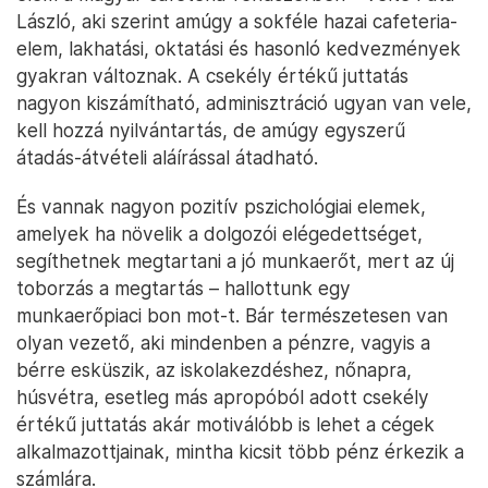
László, aki szerint amúgy a sokféle hazai cafeteria-
elem, lakhatási, oktatási és hasonló kedvezmények
gyakran változnak. A csekély értékű juttatás
nagyon kiszámítható, adminisztráció ugyan van vele,
kell hozzá nyilvántartás, de amúgy egyszerű
átadás-átvételi aláírással átadható.
És vannak nagyon pozitív pszichológiai elemek,
amelyek ha növelik a dolgozói elégedettséget,
segíthetnek megtartani a jó munkaerőt, mert az új
toborzás a megtartás – hallottunk egy
munkaerőpiaci bon mot-t. Bár természetesen van
olyan vezető, aki mindenben a pénzre, vagyis a
bérre esküszik, az iskolakezdéshez, nőnapra,
húsvétra, esetleg más apropóból adott csekély
értékű juttatás akár motiválóbb is lehet a cégek
alkalmazottjainak, mintha kicsit több pénz érkezik a
számlára.