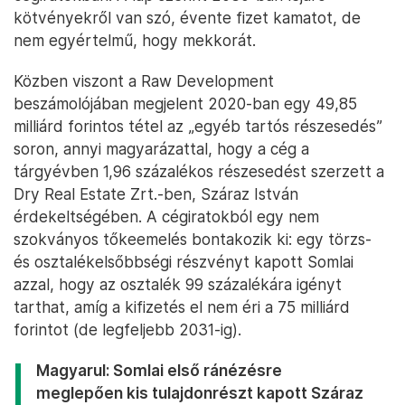
kötvényekről van szó, évente fizet kamatot, de
nem egyértelmű, hogy mekkorát.
Közben viszont a Raw Development
beszámolójában megjelent 2020-ban egy 49,85
milliárd forintos tétel az „egyéb tartós részesedés”
soron, annyi magyarázattal, hogy a cég a
tárgyévben 1,96 százalékos részesedést szerzett a
Dry Real Estate Zrt.-ben, Száraz István
érdekeltségében. A cégiratokból egy nem
szokványos tőkeemelés bontakozik ki: egy törzs-
és osztalékelsőbbségi részvényt kapott Somlai
azzal, hogy az osztalék 99 százalékára igényt
tarthat, amíg a kifizetés el nem éri a 75 milliárd
forintot (de legfeljebb 2031-ig).
Magyarul: Somlai első ránézésre
meglepően kis tulajdonrészt kapott Száraz