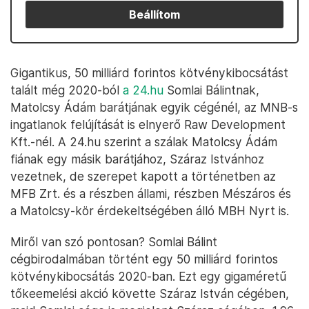
Beállítom
Gigantikus, 50 milliárd forintos kötvénykibocsátást
talált még 2020-ból
a 24.hu
Somlai Bálintnak,
Matolcsy Ádám barátjának egyik cégénél, az MNB-s
ingatlanok felújítását is elnyerő Raw Development
Kft.-nél. A 24.hu szerint a szálak Matolcsy Ádám
fiának egy másik barátjához, Száraz Istvánhoz
vezetnek, de szerepet kapott a történetben az
MFB Zrt. és a részben állami, részben Mészáros és
a Matolcsy-kör érdekeltségében álló MBH Nyrt is.
Miről van szó pontosan? Somlai Bálint
cégbirodalmában történt egy 50 milliárd forintos
kötvénykibocsátás 2020-ban. Ezt egy gigaméretű
tőkeemelési akció követte Száraz István cégében,