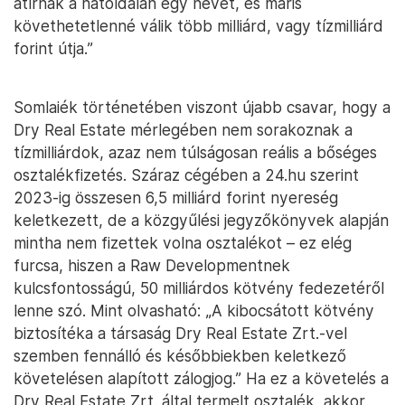
átírnak a hátoldalán egy nevet, és máris
követhetetlenné válik több milliárd, vagy tízmilliárd
forint útja.”
Somlaiék történetében viszont újabb csavar, hogy a
Dry Real Estate mérlegében nem sorakoznak a
tízmilliárdok, azaz nem túlságosan reális a bőséges
osztalékfizetés. Száraz cégében a 24.hu szerint
2023-ig összesen 6,5 milliárd forint nyereség
keletkezett, de a közgyűlési jegyzőkönyvek alapján
mintha nem fizettek volna osztalékot – ez elég
furcsa, hiszen a Raw Developmentnek
kulcsfontosságú, 50 milliárdos kötvény fedezetéről
lenne szó. Mint olvasható: „A kibocsátott kötvény
biztosítéka a társaság Dry Real Estate Zrt.-vel
szemben fennálló és későbbiekben keletkező
követelésen alapított zálogjog.” Ha ez a követelés a
Dry Real Estate Zrt. által termelt osztalék, akkor