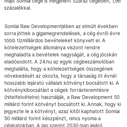
majd Somlai cége is megjelent Száraz cégében, 1,96
százalékkal.
Somlai Raw Developmentjében az elmúlt években
sorra jöttek a gigamegrendelések, a cég évről évre
több tízmilliárdos bevételeket könyvelt el. A
kötelezettségek állománya viszont rendre
meghaladta a bevételek nagyságát, a cég jócskán
eladósodott. A 24.hu az egyik cégbeszámolóban
megtalálta, hogy a kötelezettségek összegének
növekedését az okozta, hogy a társaság öt évnél
hosszabb lejáratú vállalati kötvényt bocsátott ki. A
kötvénykibocsátást a cégek forrásteremtésre
(hitelfelvételre) használják, a Raw Development 50
milliárd forint kötvényt bocsátott ki. Annak, hogy ki
jegyezte le a kötvényt, azaz kitől kaphatott Somlai
50 milliárd forint készpénzt, nincs nyoma a
cégiratokban. A lap szerint 2030-ban lejáró