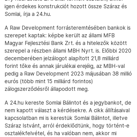
igen érdekes konstrukciót hozott össze Száraz és
Somlai, írja a 24.hu.
A Raw Development forrásteremtésében bankok is
szerepet kaptak: képbe került az állami MFB
Magyar Fejlesztési Bank Zrt. és a hitelezők között
szerepel a részben állami MBH Nyrt. is. Előbbi 2020
decemberében jelzálogot alapított 21,8 milliárd
forint tőke és annak járulékai erejéig, az MBH-val
pedig a Raw Development 2023 májusában 38 millió
eurós (több mint 15 milliárd forintos)
zálogszerződésről állapodott meg.
A 24.hu kereste Somlai Bálintot és a jegybankot, de
nem kapott választ a kérdésekre. A cikk állításaival
kapcsolatban mi is kerestük Somlai Bálintot, illetve
Száraz Istvánt, arról érdeklődtünk, hogy történt-e
osztalékfelvétel, és ha valóban nem, akkor mi