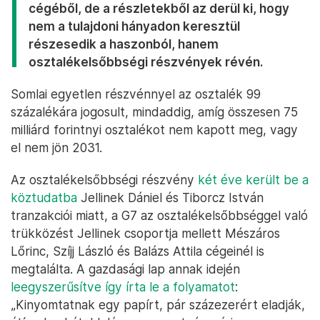
cégéből, de a részletekből az derül ki, hogy
nem a tulajdoni hányadon keresztül
részesedik a haszonból, hanem
osztalékelsőbbségi részvények révén.
Somlai egyetlen részvénnyel az osztalék 99
százalékára jogosult, mindaddig, amíg összesen 75
milliárd forintnyi osztalékot nem kapott meg, vagy
el nem jön 2031.
Az osztalékelsőbbségi részvény
két éve került be a
köztudatba
Jellinek Dániel és Tiborcz István
tranzakciói miatt, a G7 az osztalékelsőbbséggel való
trükközést Jellinek csoportja mellett Mészáros
Lőrinc, Szíjj László és Balázs Attila cégeinél is
megtalálta. A gazdasági lap annak idején
leegyszerűsítve így írta le a folyamatot
:
„Kinyomtatnak egy papírt, pár százezerért eladják,