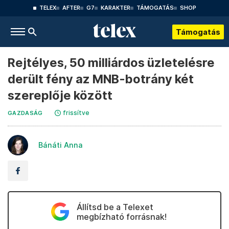
TELEX
AFTER
G7
KARAKTER
TÁMOGATÁS
SHOP
Támogatás
Rejtélyes, 50 milliárdos üzletelésre
derült fény az MNB-botrány két
szereplője között
frissítve
GAZDASÁG
Bánáti Anna
Állítsd be a Telexet
megbízható forrásnak!