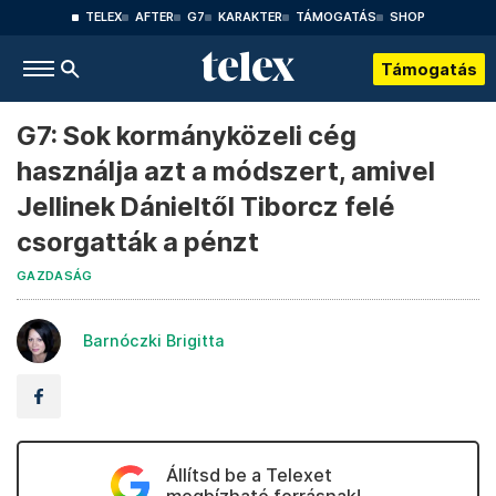
TELEX
AFTER
G7
KARAKTER
TÁMOGATÁS
SHOP
Támogatás
G7: Sok kormányközeli cég
használja azt a módszert, amivel
Jellinek Dánieltől Tiborcz felé
csorgatták a pénzt
GAZDASÁG
Barnóczki Brigitta
Állítsd be a Telexet