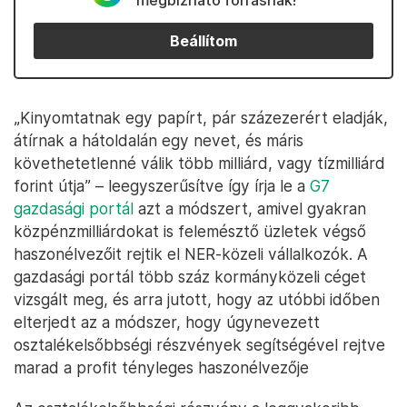
megbízható forrásnak!
Beállítom
„Kinyomtatnak egy papírt, pár százezerért eladják,
átírnak a hátoldalán egy nevet, és máris
követhetetlenné válik több milliárd, vagy tízmilliárd
forint útja” – leegyszerűsítve így írja le a
G7
gazdasági portál
azt a módszert, amivel gyakran
közpénzmilliárdokat is felemésztő üzletek végső
haszonélvezőit rejtik el NER-közeli vállalkozók. A
gazdasági portál több száz kormányközeli céget
vizsgált meg, és arra jutott, hogy az utóbbi időben
elterjedt az a módszer, hogy úgynevezett
osztalékelsőbbségi részvények segítségével rejtve
marad a profit tényleges haszonélvezője