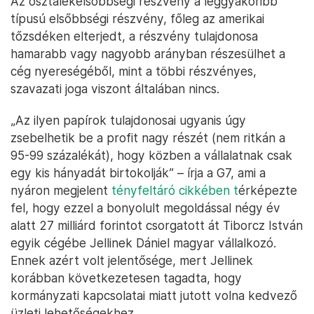
Az osztalékelsőbbségi részvény a leggyakoribb
típusú elsőbbségi részvény, főleg az amerikai
tőzsdéken elterjedt, a részvény tulajdonosa
hamarabb vagy nagyobb arányban részesülhet a
cég nyereségéből, mint a többi részvényes,
szavazati joga viszont általában nincs.
„Az ilyen papírok tulajdonosai ugyanis úgy
zsebelhetik be a profit nagy részét (nem ritkán a
95-99 százalékát), hogy közben a vállalatnak csak
egy kis hányadát birtokolják” – írja a G7, ami a
nyáron megjelent
tényfeltáró cikkében t
érképezte
fel, hogy ezzel a bonyolult megoldással négy év
alatt 27 milliárd forintot csorgatott át Tiborcz István
egyik cégébe Jellinek Dániel magyar vállalkozó.
Ennek azért volt jelentősége, mert Jellinek
korábban következetesen tagadta, hogy
kormányzati kapcsolatai miatt jutott volna kedvező
üzleti lehetőségekhez.