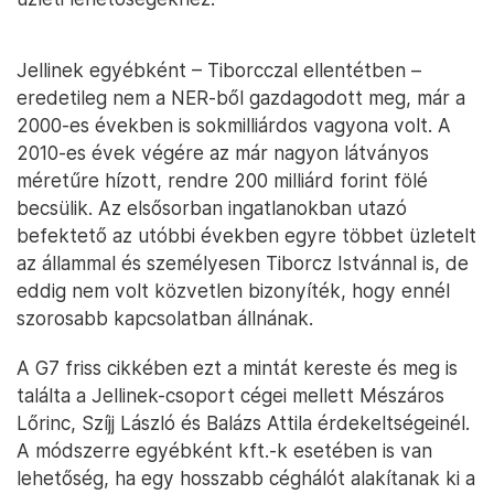
Jellinek egyébként – Tiborcczal ellentétben –
eredetileg nem a NER-ből gazdagodott meg, már a
2000-es években is sokmilliárdos vagyona volt. A
2010-es évek végére az már nagyon látványos
méretűre hízott, rendre 200 milliárd forint fölé
becsülik. Az elsősorban ingatlanokban utazó
befektető az utóbbi években egyre többet üzletelt
az állammal és személyesen Tiborcz Istvánnal is, de
eddig nem volt közvetlen bizonyíték, hogy ennél
szorosabb kapcsolatban állnának.
A G7 friss cikkében ezt a mintát kereste és meg is
találta a Jellinek-csoport cégei mellett Mészáros
Lőrinc, Szíjj László és Balázs Attila érdekeltségeinél.
A módszerre egyébként kft.-k esetében is van
lehetőség, ha egy hosszabb céghálót alakítanak ki a