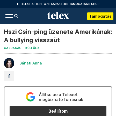
TELEX
AFTER
G7
KARAKTER
TÁMOGATÁS
SHOP
Támogatás
Hszi Csin-ping üzenete Amerikának:
A bullying visszaüt
GAZDASÁG
KÜLFÖLD
Bánáti Anna
Állítsd be a Telexet
megbízható forrásnak!
Beállítom