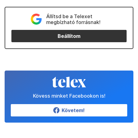
Állítsd be a Telexet
megbízható forrásnak!
Beállítom
Kövess minket Facebookon is!
Követem!