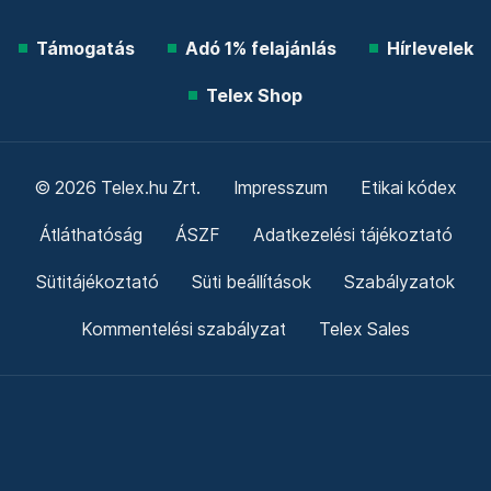
Támogatás
Adó 1% felajánlás
Hírlevelek
Telex Shop
© 2026 Telex.hu Zrt.
Impresszum
Etikai kódex
Átláthatóság
ÁSZF
Adatkezelési tájékoztató
Sütitájékoztató
Süti beállítások
Szabályzatok
Kommentelési szabályzat
Telex Sales