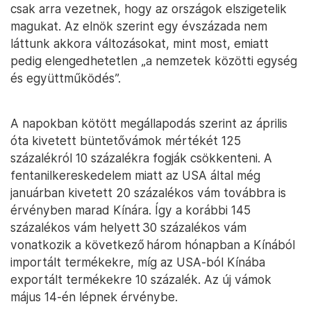
csak arra vezetnek, hogy az országok elszigetelik
magukat. Az elnök szerint egy évszázada nem
láttunk akkora változásokat, mint most, emiatt
pedig elengedhetetlen „a nemzetek közötti egység
és együttműködés”.
A napokban kötött megállapodás szerint az április
óta kivetett büntetővámok mértékét 125
százalékról 10 százalékra fogják csökkenteni. A
fentanilkereskedelem miatt az USA által még
januárban kivetett 20 százalékos vám továbbra is
érvényben marad Kínára. Így a korábbi 145
százalékos vám helyett 30 százalékos vám
vonatkozik a következő három hónapban a Kínából
importált termékekre, míg az USA-ból Kínába
exportált termékekre 10 százalék. Az új vámok
május 14-én lépnek érvénybe.