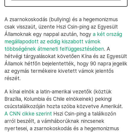
A zsarnokoskodás (bullying) és a hegemonizmus
csak visszaüt, üzente Hszi Csin-ping az Egyesült
Államoknak egy nappal azután, hogy
a két ország
megállapodott az eddig kiszabott vámok
többségének átmeneti felfüggesztésében
. A
hétvégi tárgyalásokat követően Kína és az Egyesült
Államok hétfőn bejelentették, hogy 90 napra jegelik
az egymás termékeire kivetett vámok jelentős
részét.
A kínai elnök a latin-amerikai vezetők (köztük
Brazília, Kolumbia és Chile elnökeinek) pekingi
csúcstalálkozóján hozta szóba közvetve Amerikát.
A CNN cikke szerint
Hszi Csin-ping a találkozón
arról beszélt, a vámháborúknak nincsenek
nyertesei, a zsarnokoskodás és a hegemonizmus