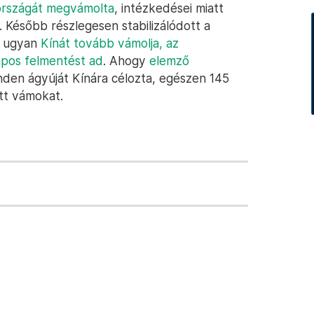
 országát megvámolta
, intézkedései miatt
. Később részlegesen stabilizálódott a
y ugyan
Kínát tovább vámolja, az
pos felmentést ad
. Ahogy
elemző
den ágyúját Kínára célozta, egészen 145
ett vámokat.