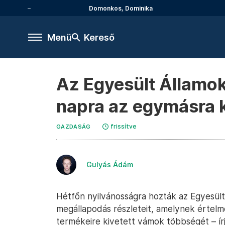
Domonkos, Dominika
Menü
Kereső
Az Egyesült Államok
napra az egymásra 
frissítve
GAZDASÁG
Gulyás Ádám
Hétfőn nyilvánosságra hozták az Egyesült
megállapodás részleteit, amelynek értel
termékeire kivetett vámok többségét – ír