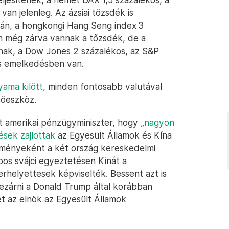
an jelenleg. Az ázsiai tőzsdék is
án, a hongkongi Hang Seng index 3
n még zárva vannak a tőzsdék, de a
nak, a Dow Jones 2 százalékos, az S&P
os emelkedésben van.
lyama kilőtt
, minden fontosabb valutával
tőeszköz.
t amerikai pénzügyminiszter, hogy
„nagyon
sek zajlottak
az Egyesült Államok és Kína
ményeként a két ország kereskedelmi
os svájci egyeztetésen Kínát a
erhelyettesek képviselték. Bessent azt is
ezárni a Donald Trump által korábban
et az elnök az Egyesült Államok