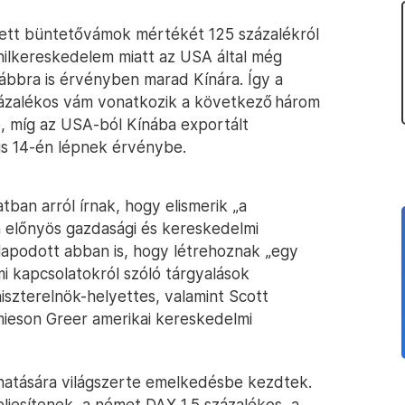
vetett büntetővámok mértékét 125 százalékról
anilkereskedelem miatt az USA által még
ábbra is érvényben marad Kínára. Így a
zázalékos vám vonatkozik a következő három
, míg az USA-ból Kínába exportált
us 14-én lépnek érvénybe.
tban arról írnak, hogy elismerik „a
n előnyös gazdasági és kereskedelmi
llapodott abban is, hogy létrehoznak „egy
 kapcsolatokról szóló tárgyalások
niszterelnök-helyettes, valamint Scott
mieson Greer amerikai kereskedelmi
 hatására világszerte emelkedésbe kezdtek.
ljesítenek, a német DAX 1,5 százalékos, a