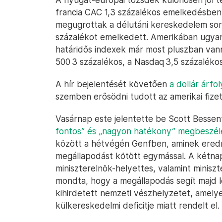
francia CAC 1,3 százalékos emelkedésben v
megugrottak a délutáni kereskedelem sor
százalékot emelkedett. Amerikában ugya
határidős indexek már most pluszban van
500 3 százalékos, a Nasdaq 3,5 százalék
A hír bejelentését követően
a dollár árfo
szemben erősödni tudott az amerikai fize
Vasárnap este jelentette be Scott Bessen
fontos” és „nagyon hatékony” megbeszélé
között a hétvégén Genfben, aminek ered
megállapodást kötött egymással. A kétnap
miniszterelnök-helyettes, valamint miniszt
mondta, hogy a megállapodás segít majd l
kihirdetett nemzeti vészhelyzetet, amely
külkereskedelmi deficitje miatt rendelt el.