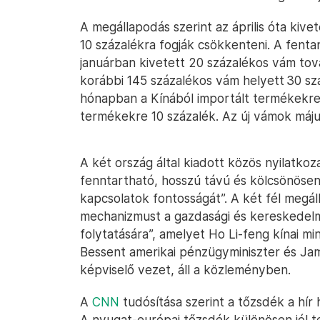
A megállapodás szerint az április óta ki
10 százalékra fogják csökkenteni. A fent
januárban kivetett 20 százalékos vám tov
korábbi 145 százalékos vám helyett 30 s
hónapban a Kínából importált termékekre
termékekre 10 százalék. Az új vámok máj
A két ország által kiadott közös nyilatkoza
fenntartható, hosszú távú és kölcsönöse
kapcsolatok fontosságát”. A két fél megá
mechanizmust a gazdasági és kereskedelmi
folytatására”, amelyet Ho Li-feng kínai mi
Bessent amerikai pénzügyminiszter és Ja
képviselő vezet, áll a közleményben.
A
CNN
tudósítása szerint a tőzsdék a hír
A nyugat-európai tőzsdék különösen jól te