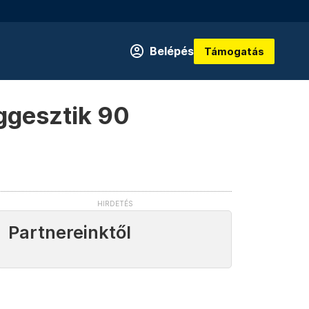
Belépés
Támogatás
ggesztik 90
Partnereinktől