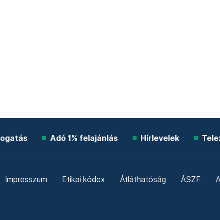
ogatás
Adó 1% felajánlás
Hírlevelek
Tele
Impresszum
Etikai kódex
Átláthatóság
ÁSZF
A
Süti beállítások
Szabályzatok
Kommentelési szabály