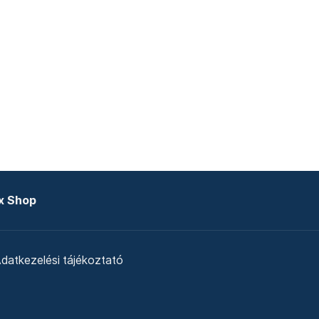
x Shop
datkezelési tájékoztató
zat
Telex Sales