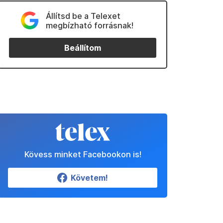
Állítsd be a Telexet
megbízható forrásnak!
Beállítom
Kövess minket Facebookon is!
Követem!