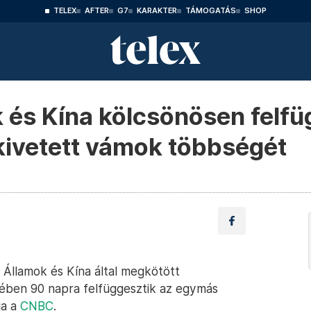
TELEX
AFTER
G7
KARAKTER
TÁMOGATÁS
SHOP
 és Kína kölcsönösen felfü
kivetett vámok többségét
 Államok és Kína által megkötött
mében 90 napra felfüggesztik az egymás
ja a
CNBC
.