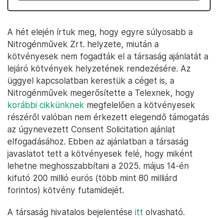
A hét elején írtuk meg, hogy egyre súlyosabb a
Nitrogénművek Zrt. helyzete, miután a
kötvényesek nem fogadták el a társaság ajánlatát a
lejáró kötvények helyzetének rendezésére. Az
üggyel kapcsolatban kerestük a céget is, a
Nitrogénművek megerősítette a Telexnek, hogy
korábbi cikkünknek
megfelelően a kötvényesek
részéről valóban nem érkezett elegendő támogatás
az úgynevezett Consent Solicitation ajánlat
elfogadásához. Ebben az ajánlatban a társaság
javaslatot tett a kötvényesek felé, hogy miként
lehetne meghosszabbítani a 2025. május 14-én
kifutó 200 millió eurós (több mint 80 milliárd
forintos) kötvény futamidejét.
A társaság hivatalos bejelentése
itt
olvasható.