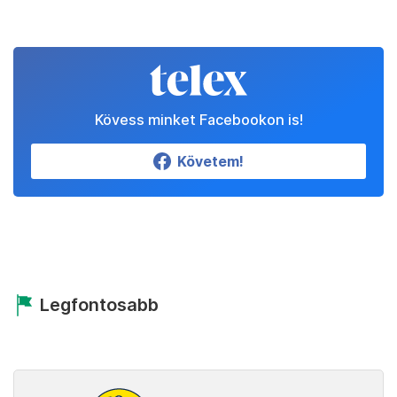
Kövess minket Facebookon is!
Követem!
Legfontosabb