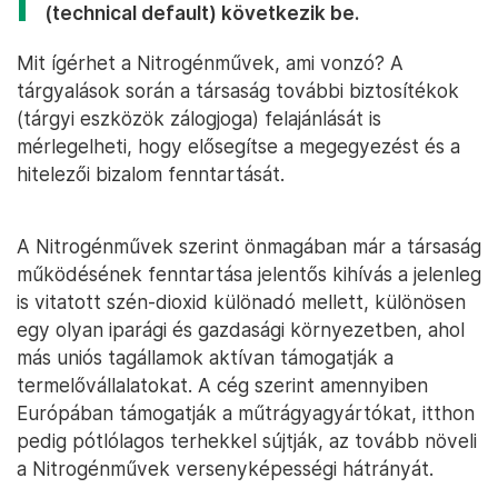
(technical default) következik be.
Mit ígérhet a Nitrogénművek, ami vonzó? A
tárgyalások során a társaság további biztosítékok
(tárgyi eszközök zálogjoga) felajánlását is
mérlegelheti, hogy elősegítse a megegyezést és a
hitelezői bizalom fenntartását.
A Nitrogénművek szerint önmagában már a társaság
működésének fenntartása jelentős kihívás a jelenleg
is vitatott szén-dioxid különadó mellett, különösen
egy olyan iparági és gazdasági környezetben, ahol
más uniós tagállamok aktívan támogatják a
termelővállalatokat. A cég szerint amennyiben
Európában támogatják a műtrágyagyártókat, itthon
pedig pótlólagos terhekkel sújtják, az tovább növeli
a Nitrogénművek versenyképességi hátrányát.