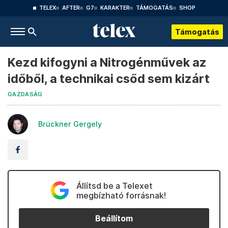
TELEX
AFTER
G7
KARAKTER
TÁMOGATÁS
SHOP
Támogatás
Kezd kifogyni a Nitrogénművek az
időből, a technikai csőd sem kizárt
GAZDASÁG
Brückner Gergely
Állítsd be a Telexet
megbízható forrásnak!
Beállítom