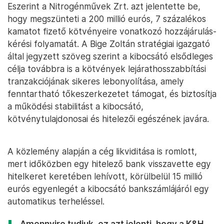
Eszerint a Nitrogénművek Zrt. azt jelentette be,
hogy megszünteti a 200 millió eurós, 7 százalékos
kamatot fizető kötvényeire vonatkozó hozzájárulás-
kérési folyamatát. A Bige Zoltán stratégiai igazgató
által jegyzett szöveg szerint a kibocsátó elsődleges
célja továbbra is a kötvények lejárathosszabbítási
tranzakciójának sikeres lebonyolítása, amely
fenntartható tőkeszerkezetet támogat, és biztosítja
a működési stabilitást a kibocsátó,
kötvénytulajdonosai és hitelezői egészének javára.
A közlemény alapján a cég likviditása is romlott,
mert időközben egy hitelező bank visszavette egy
hitelkeret keretében lehívott, körülbelül 15 millió
eurós egyenlegét a kibocsátó bankszámlájáról egy
automatikus terheléssel.
Amennyire tudjuk, ez azt jelenti, hogy a K&H