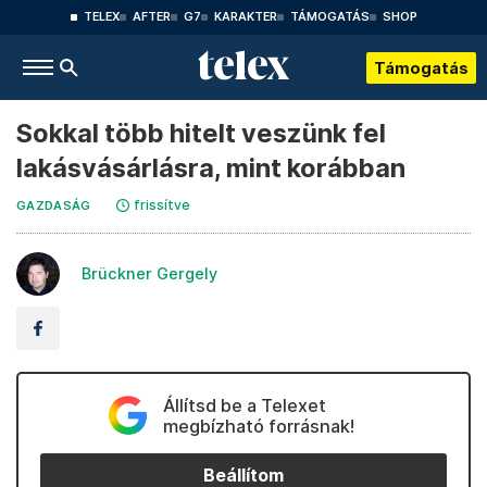
TELEX
AFTER
G7
KARAKTER
TÁMOGATÁS
SHOP
Támogatás
Sokkal több hitelt veszünk fel
lakásvásárlásra, mint korábban
frissítve
GAZDASÁG
Brückner Gergely
Állítsd be a Telexet
megbízható forrásnak!
Beállítom