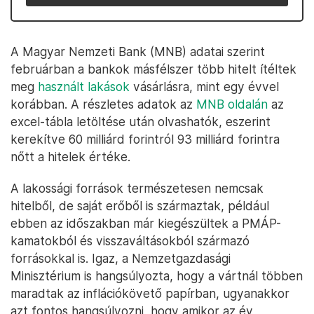
A Magyar Nemzeti Bank (MNB) adatai szerint
februárban a bankok másfélszer több hitelt ítéltek
meg
használt lakások
vásárlásra, mint egy évvel
korábban. A részletes adatok az
MNB oldalán
az
excel-tábla letöltése után olvashatók, eszerint
kerekítve 60 milliárd forintról 93 milliárd forintra
nőtt a hitelek értéke.
A lakossági források természetesen nemcsak
hitelből, de saját erőből is származtak, például
ebben az időszakban már kiegészültek a PMÁP-
kamatokból és visszaváltásokból származó
forrásokkal is. Igaz, a Nemzetgazdasági
Minisztérium is hangsúlyozta, hogy a vártnál többen
maradtak az inflációkövető papírban, ugyanakkor
azt fontos hangsúlyozni, hogy amikor az év