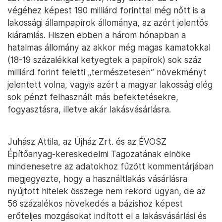
végéhez képest 190 milliárd forinttal még nőtt is a
lakossági állampapírok állománya, az azért jelentős
kiáramlás. Hiszen ebben a három hónapban a
hatalmas állomány az akkor még magas kamatokkal
(18-19 százalékkal ketyegtek a papírok) sok száz
milliárd forint feletti „természetesen” növekményt
jelentett volna, vagyis azért a magyar lakosság elég
sok pénzt felhasznált más befektetésekre,
fogyasztásra, illetve akár lakásvásárlásra.
Juhász Attila, az Újház Zrt. és az ÉVOSZ
Építőanyag-kereskedelmi Tagozatának elnöke
mindenesetre az adatokhoz fűzött kommentárjában
megjegyezte, hogy a használtlakás vásárlásra
nyújtott hitelek összege nem rekord ugyan, de az
56 százalékos növekedés a bázishoz képest
erőteljes mozgásokat indított el a lakásvásárlási és