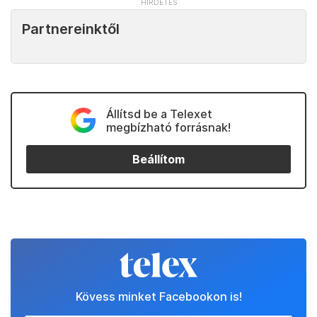
Partnereinktől
Állítsd be a Telexet
megbízható forrásnak!
Beállítom
Kövess minket Facebookon is!