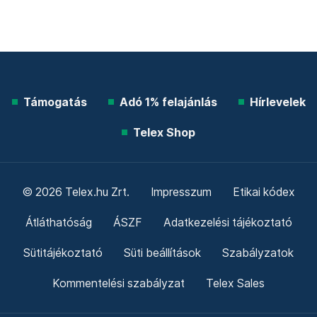
Támogatás
Adó 1% felajánlás
Hírlevelek
Telex Shop
© 2026 Telex.hu Zrt.
Impresszum
Etikai kódex
Átláthatóság
ÁSZF
Adatkezelési tájékoztató
Sütitájékoztató
Süti beállítások
Szabályzatok
Kommentelési szabályzat
Telex Sales