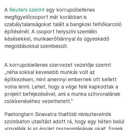
A
Reuters szerint
egy korrupcióellenes
megfigyelőcsoport már korábban is
szabálytalanságokat talált a bangkoki felhőkarcoló
építésénél. A csoport helyszíni szemléin
késésekkel, munkaerőhiánnyal és ügyeskedő
megoldásokkal szembesült.
A korrupcióellenes szervezet vezetője szerint
„néha sokkal kevesebb munkás volt az
építkezésen, mint amennyi embernek ott kellett
volna lenni. Lehet, hogy a vége felé kapkodtak a
projekt befejezésével, ami a munka színvonalának
csökkenéséhez vezethetett.”
Paetongtarn Sinavatra thaiföldi miniszterelnök
szombaton utasítást adott rá, hogy egy héten belül
vizsgálják ki az épület összeomlásának okait. Ennek