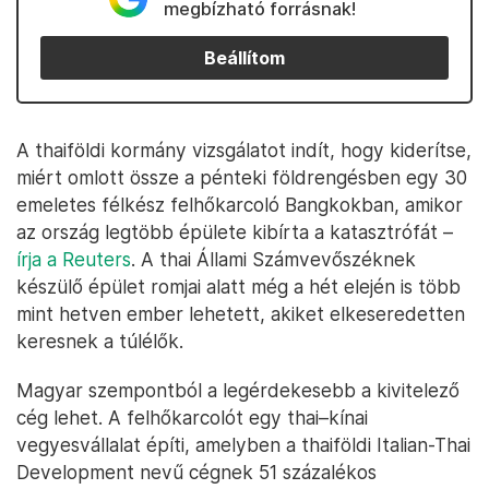
megbízható forrásnak!
Beállítom
A thaiföldi kormány vizsgálatot indít, hogy kiderítse,
miért omlott össze a pénteki földrengésben egy 30
emeletes félkész felhőkarcoló Bangkokban, amikor
az ország legtöbb épülete kibírta a katasztrófát –
írja a Reuters
. A thai Állami Számvevőszéknek
készülő épület romjai alatt még a hét elején is több
mint hetven ember lehetett, akiket elkeseredetten
keresnek a túlélők.
Magyar szempontból a legérdekesebb a kivitelező
cég lehet. A felhőkarcolót egy thai–kínai
vegyesvállalat építi, amelyben a thaiföldi Italian-Thai
Development nevű cégnek 51 százalékos