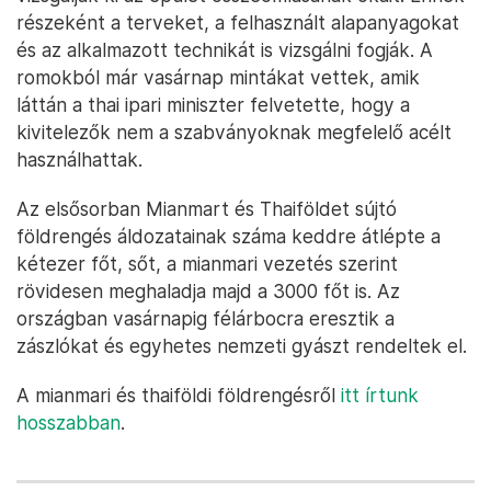
részeként a terveket, a felhasznált alapanyagokat
és az alkalmazott technikát is vizsgálni fogják. A
romokból már vasárnap mintákat vettek, amik
láttán a thai ipari miniszter felvetette, hogy a
kivitelezők nem a szabványoknak megfelelő acélt
használhattak.
Az elsősorban Mianmart és Thaiföldet sújtó
földrengés áldozatainak száma keddre átlépte a
kétezer főt, sőt, a mianmari vezetés szerint
rövidesen meghaladja majd a 3000 főt is. Az
országban vasárnapig félárbocra eresztik a
zászlókat és egyhetes nemzeti gyászt rendeltek el.
A mianmari és thaiföldi földrengésről
itt írtunk
hosszabban
.