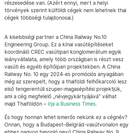
részesedése van. (Azért ennyi, mert a helyi
törvények szerint külföldi cégek nem lehetnek thai
cégek többségi tulajdonosai.)
A kisebbségi partner a China Railway No.10
Engineering Group. Ez a kínai vasútépítéseket
koordináló CREC vasútipari konglomerátum egyik
leányvállalata, amely több országban is részt vesz
vasúti és egyéb építőipari projektekben. A China
Railway No. 10 egy 2024-es promóciós anyagában
még az szerepelt, hogy a thaiföldi felhőkarcoló lesz
első tengerentúli szuper-magasépítési projektjük,
ami a cég megfelelő „névjegykártyájává” válhat
majd Thaiföldön –
írja a Business Times
.
És hogy honnan lehet ismerős nekünk ez a cégnév?
Onnan, hogy a Budapest–Belgrád-vasútvonalon egy
ehhez nagyon hasonló nevű China Railway No. 9.