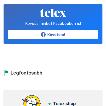
Kövess minket Facebookon is!
Követem!
Legfontosabb
Telex shop