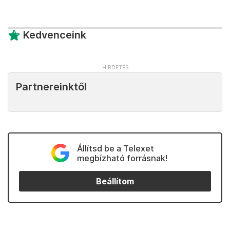
Kedvenceink
Partnereinktől
Állítsd be a Telexet
megbízható forrásnak!
Beállítom