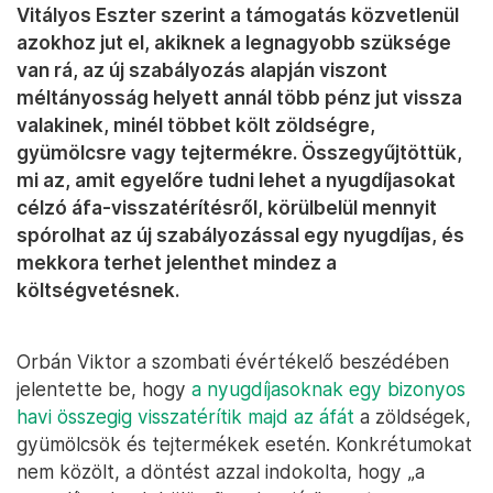
Vitályos Eszter szerint a támogatás közvetlenül
azokhoz jut el, akiknek a legnagyobb szüksége
van rá, az új szabályozás alapján viszont
méltányosság helyett annál több pénz jut vissza
valakinek, minél többet költ zöldségre,
gyümölcsre vagy tejtermékre. Összegyűjtöttük,
mi az, amit egyelőre tudni lehet a nyugdíjasokat
célzó áfa-visszatérítésről, körülbelül mennyit
spórolhat az új szabályozással egy nyugdíjas, és
mekkora terhet jelenthet mindez a
költségvetésnek.
Orbán Viktor a szombati évértékelő beszédében
jelentette be, hogy
a nyugdíjasoknak egy bizonyos
havi összegig visszatérítik majd az áfát
a zöldségek,
gyümölcsök és tejtermékek esetén. Konkrétumokat
nem közölt, a döntést azzal indokolta, hogy „a