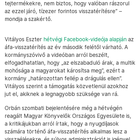
tejtermékekre, nem biztos, hogy valóban rászorul
az ezzel járó, tízezer forintos visszatérítésre” –
mondja a szakértő.
Vitályos Eszter
hétvégi Facebook-videója alapján
az
áfa-visszatérítés az év második felétől várható. A
kormányszóvivő a videóban arról beszélt,
elfogadhatatlan, hogy „az elszabaduló árak, a multik
mohósága a magyarokat károsítsa meg”, ezért a
kormány „határozottan fellép a drágulás ellen”.
Vitályos szerint a támogatás közvetlenül azokhoz
jut el, akiknek a legnagyobb szüksége van rá.
Orbán szombati bejelentésére még a hétvégén
reagált Magyar Könyvelők Országos Egyesülete is,
a kritikájukban arról írtak, hogy a nyugdíjasok
számára történő áfa-visszatérítés alkalmas lesz a
visszaélésekre, és súlyos adminisztrációt is igényel