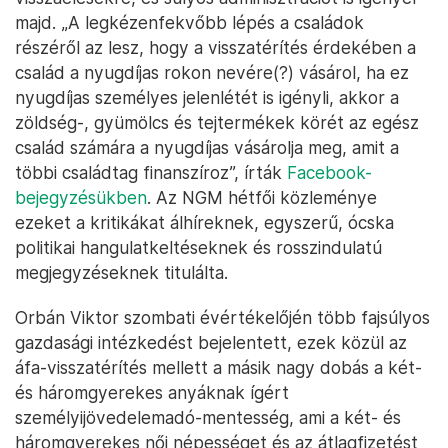
majd. „A legkézenfekvőbb lépés a családok
részéről az lesz, hogy a visszatérítés érdekében a
család a nyugdíjas rokon nevére(?) vásárol, ha ez
nyugdíjas személyes jelenlétét is igényli, akkor a
zöldség-, gyümölcs és tejtermékek körét az egész
család számára a nyugdíjas vásárolja meg, amit a
többi családtag finanszíroz”, írták
Facebook-
bejegyzésükben
. Az NGM hétfői közleménye
ezeket a kritikákat álhíreknek, egyszerű, ócska
politikai hangulatkeltéseknek és rosszindulatú
megjegyzéseknek titulálta.
Orbán Viktor szombati évértékelőjén több fajsúlyos
gazdasági intézkedést bejelentett, ezek közül az
áfa-visszatérítés mellett a másik nagy dobás a két-
és háromgyerekes anyáknak ígért
személyijövedelemadó-mentesség, ami a két- és
háromgyerekes női népességet és az átlagfizetést