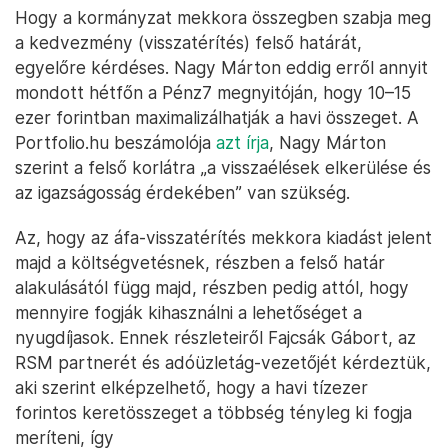
Hogy a kormányzat mekkora összegben szabja meg
a kedvezmény (visszatérítés) felső határát,
egyelőre kérdéses. Nagy Márton eddig erről annyit
mondott hétfőn a Pénz7 megnyitóján, hogy 10–15
ezer forintban maximalizálhatják a havi összeget. A
Portfolio.hu beszámolója
azt írja
, Nagy Márton
szerint a felső korlátra „a visszaélések elkerülése és
az igazságosság érdekében” van szükség.
Az, hogy az áfa-visszatérítés mekkora kiadást jelent
majd a költségvetésnek, részben a felső határ
alakulásától függ majd, részben pedig attól, hogy
mennyire fogják kihasználni a lehetőséget a
nyugdíjasok. Ennek részleteiről Fajcsák Gábort, az
RSM partnerét és adóüzletág-vezetőjét kérdeztük,
aki szerint elképzelhető, hogy a havi tízezer
forintos keretösszeget a többség tényleg ki fogja
meríteni, így