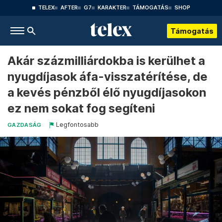
TELEX
AFTER
G7
KARAKTER
TÁMOGATÁS
SHOP
Támogatás
Akár százmilliárdokba is kerülhet a
nyugdíjasok áfa-visszatérítése, de
a kevés pénzből élő nyugdíjasokon
ez nem sokat fog segíteni
Legfontosabb
GAZDASÁG