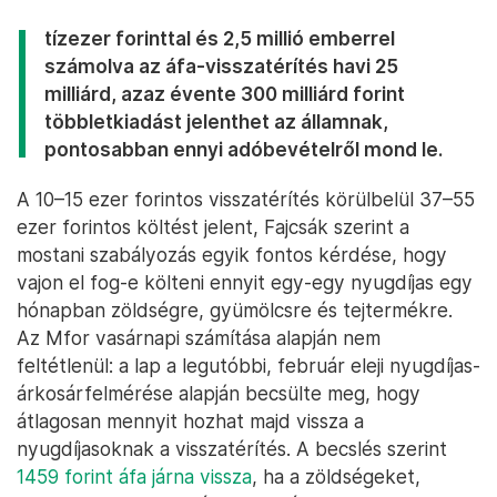
tízezer forinttal és 2,5 millió emberrel
számolva az áfa-visszatérítés havi 25
milliárd, azaz évente 300 milliárd forint
többletkiadást jelenthet az államnak,
pontosabban ennyi adóbevételről mond le.
A 10–15 ezer forintos visszatérítés körülbelül 37–55
ezer forintos költést jelent, Fajcsák szerint a
mostani szabályozás egyik fontos kérdése, hogy
vajon el fog-e költeni ennyit egy-egy nyugdíjas egy
hónapban zöldségre, gyümölcsre és tejtermékre.
Az Mfor vasárnapi számítása alapján nem
feltétlenül: a lap a legutóbbi, február eleji nyugdíjas-
árkosárfelmérése alapján becsülte meg, hogy
átlagosan mennyit hozhat majd vissza a
nyugdíjasoknak a visszatérítés. A becslés szerint
1459 forint áfa járna vissza
, ha a zöldségeket,