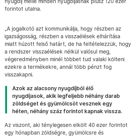
nyugdíj mellé minden nyugdíjasnak plusz 120 ezer
forintot utalna.
„A jogalkotó azt kommunikálja, hogy részben az
igazságosság, részben a visszaélések elhárítása
miatt húzott felső határt, de ha feltételezzük, hogy
a rendszer visszaélések nélkül valósul meg,
végeredményben minél többet tud valaki költeni
ezekre a termékekre, annál több pénzt fog
visszakapni.
Azok az alacsony nyugdíjból élő
nyugdíjasok, akik legfeljebb néhány darab
zöldséget és gyümölcsöt vesznek egy
héten, néhány száz forintot kapnak vissza.
Az viszont, aki ténylegesen elkölt 40 ezer forintot
egy hónapban zöldségre, gyümölcsre és