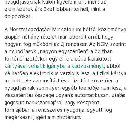
nyugdíjasoknak külön figyelem jár”, mert az
élelmiszerek ára őket jobban terheli, mint a
dolgozókat.
A Nemzetgazdasági Minisztérium hétfői közleménye
alapján néhány részlet már kiderült arról, hogy
hogyan fog működni az új rendszer. Az NGM szerint
a nyugdíjasok „nagyon egyszerűen”, a boltban
történő fizetéskor egy erre a célra kialakított
kártyával vehetik igénybe a kedvezményt
, ebből
vélhetően elektronikus verzió is lesz, a fizikai kártya
mellett. „Az azonosítást és a fizetést követően a
nyugdíjasnak semmilyen egyéb teendője nem lesz, a
visszatérítés összege ugyanis automatikusan, utalás
(jogosult bankszámlájára) vagy készpénz
formájában a rendszeres nyugdíjjal együtt fog
megérkezni”, ígéri a minisztérium.