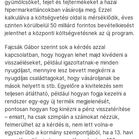
gyümölcsöket, tejet és tejtermékeket a hazai
hipermarketláncokban vásárolja meg. Ezzel
kalkulálva a költségvetési oldal is mérséklődik, éves
szinten körülbelül 50 milliárd forintos bevételkiesést
jelenthet a központi költségvetésnek az új program.
Fajcsák Gábor szerint sok a kérdés azzal
kapcsolatban, hogy hogyan lehet majd kivédeni a
visszaéléseket, például igazoltatnak-e minden
nyugdíjast, mennyire lesz bevett megkérni a
nyugdíjas családtagokat, hogy vásároljanak be
mások helyett is stb. Egyelőre a kivitelezés sem
teljesen átlátható, például hogyan fogja kezelni a
rendszer egy-egy új termék megjelenését,
pontosan hogyan fog kinézni a pénz visszatérítése
– emiatt, ha csak szimplán a számokat nézzük,
felmerülhet az a kérdés is, nem lett volna-e
egyszerűbb a kormány szempontjából, ha a 13. havi