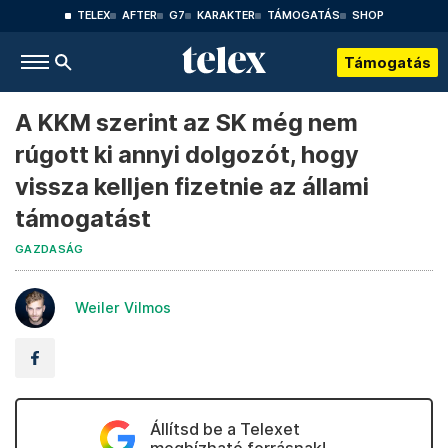
TELEX
AFTER
G7
KARAKTER
TÁMOGATÁS
SHOP
Támogatás
A KKM szerint az SK még nem
rúgott ki annyi dolgozót, hogy
vissza kelljen fizetnie az állami
támogatást
GAZDASÁG
Weiler Vilmos
Állítsd be a Telexet