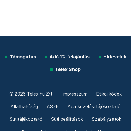
Támogatás
Adó 1% felajánlás
Hírlevelek
Telex Shop
© 2026 Telex.hu Zrt.
Impresszum
Etikai kódex
Átláthatóság
ÁSZF
Adatkezelési tájékoztató
Sütitájékoztató
Süti beállítások
Szabályzatok