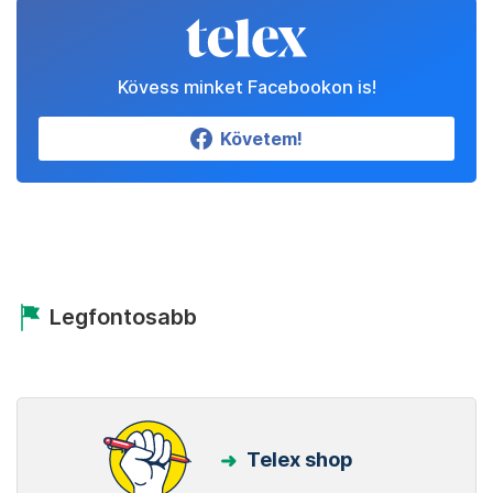
Kövess minket Facebookon is!
Követem!
Legfontosabb
Telex shop