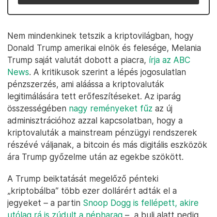
Nem mindenkinek tetszik a kriptovilágban, hogy
Donald Trump amerikai elnök és felesége, Melania
Trump saját valutát dobott a piacra,
írja az ABC
News
. A kritikusok szerint a lépés jogosulatlan
pénzszerzés, ami aláássa a kriptovaluták
legitimálására tett erőfeszítéseket. Az iparág
összességében
nagy reményeket fűz
az új
adminisztrációhoz azzal kapcsolatban, hogy a
kriptovaluták a mainstream pénzügyi rendszerek
részévé váljanak, a bitcoin és más digitális eszközök
ára Trump győzelme után az egekbe szökött.
A Trump beiktatását megelőző pénteki
„kriptobálba” több ezer dollárért adták el a
jegyeket – a partin
Snoop Dogg is fellépett, akire
utólag rá is zúdult a népharag
–, a buli alatt pedig