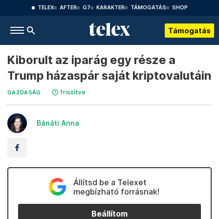
TELEX
AFTER
G7
KARAKTER
TÁMOGATÁS
SHOP
Támogatás
Kiborult az iparág egy része a
Trump házaspár saját kriptovalutáin
frissítve
GAZDASÁG
Bánáti Anna
Állítsd be a Telexet
megbízható forrásnak!
Beállítom