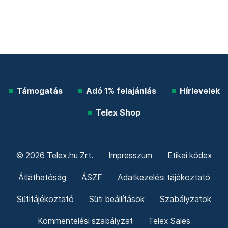
Támogatás
Adó 1% felajánlás
Hírlevelek
Telex Shop
© 2026 Telex.hu Zrt.
Impresszum
Etikai kódex
Átláthatóság
ÁSZF
Adatkezelési tájékoztató
Sütitájékoztató
Süti beállítások
Szabályzatok
Kommentelési szabályzat
Telex Sales