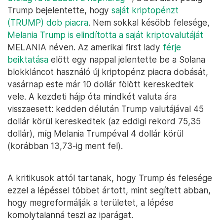
Trump bejelentette, hogy
saját kriptopénzt
(TRUMP) dob piacra
. Nem sokkal később felesége,
Melania Trump is elindította a saját kriptovalutáját
MELANIA néven. Az amerikai first lady
férje
beiktatása
előtt egy nappal jelentette be a Solana
blokkláncot használó új kriptopénz piacra dobását,
vasárnap este már 10 dollár fölött kereskedtek
vele. A kezdeti hájp óta mindkét valuta ára
visszaesett: kedden délután Trump valutájával 45
dollár körül kereskedtek (az eddigi rekord 75,35
dollár), míg Melania Trumpéval 4 dollár körül
(korábban 13,73-ig ment fel).
A kritikusok attól tartanak, hogy Trump és felesége
ezzel a lépéssel többet ártott, mint segített abban,
hogy megreformálják a területet, a lépése
komolytalanná teszi az iparágat.