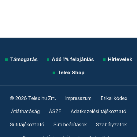
Támogatás
Adó 1% felajánlás
Hírlevelek
Telex Shop
© 2026 Telex.hu Zrt.
Impresszum
Etikai kódex
Átláthatóság
ÁSZF
Adatkezelési tájékoztató
Sütitájékoztató
Süti beállítások
Szabályzatok