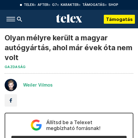
TELEX
AFTER
G7
KARAKTER
TÁMOGATÁS
SHOP
Támogatás
Olyan mélyre került a magyar
autógyártás, ahol már évek óta nem
volt
GAZDASÁG
Weiler Vilmos
Állítsd be a Telexet
megbízható forrásnak!