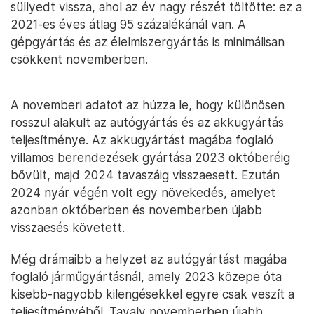
süllyedt vissza, ahol az év nagy részét töltötte: ez a
2021-es éves átlag 95 százalékánál van. A
gépgyártás és az élelmiszergyártás is minimálisan
csökkent novemberben.
A novemberi adatot az húzza le, hogy különösen
rosszul alakult az autógyártás és az akkugyártás
teljesítménye. Az akkugyártást magába foglaló
villamos berendezések gyártása 2023 októberéig
bővült, majd 2024 tavaszáig visszaesett. Ezután
2024 nyár végén volt egy növekedés, amelyet
azonban októberben és novemberben újabb
visszaesés követett.
Még drámaibb a helyzet az autógyártást magába
foglaló járműgyártásnál, amely 2023 közepe óta
kisebb-nagyobb kilengésekkel egyre csak veszít a
teljesítményéből. Tavaly novemberben újabb