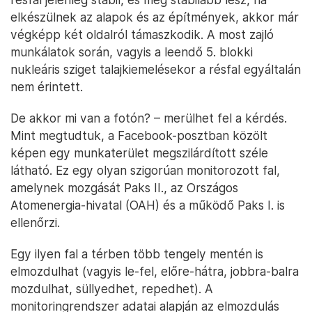
elkészülnek az alapok és az építmények, akkor már
végképp két oldalról támaszkodik. A most zajló
munkálatok során, vagyis a leendő 5. blokki
nukleáris sziget talajkiemelésekor a résfal egyáltalán
nem érintett.
De akkor mi van a fotón? – merülhet fel a kérdés.
Mint megtudtuk, a Facebook-posztban közölt
képen egy munkaterület megszilárdított széle
látható. Ez egy olyan szigorúan monitorozott fal,
amelynek mozgását Paks II., az Országos
Atomenergia-hivatal (OAH) és a működő Paks I. is
ellenőrzi.
Egy ilyen fal a térben több tengely mentén is
elmozdulhat (vagyis le-fel, előre-hátra, jobbra-balra
mozdulhat, süllyedhet, repedhet). A
monitoringrendszer adatai alapján az elmozdulás