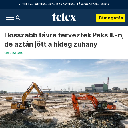
TELEX
AFTER
G7
KARAKTER
TÁMOGATÁS
SHOP
Támogatás
Hosszabb távra terveztek Paks II.-n,
de aztán jött a hideg zuhany
GAZDASÁG