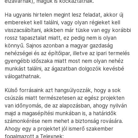
elzavarnak), maguk is kockáztatnak.
Ha ugyanis hirtelen megint lesz feladat, akkor új
embereket kell találni, vagy olyan régieket kell
visszacsábítani, akikben már tüske van egy korábbi
rossz tapasztalat miatt, ez pedig nem is olyan
könnyű. Sajnos azonban a magyar gazdaság
nehézségei és az építőipar, illetve az ipari termelés
gyengébb időszaka miatt most nem olyan nehéz
munkást találni, az ágazatban dolgozók kevésbé
válogathatnak.
Külső forrásaink azt hangsúlyozzák, hogy a sok
csúszás miatt természetesen az egész projekten
van időnyomás, de az alapozásban, ahogy nyilván
majd a magasépítési munkában is, a határidők
számonkérése nem mehet a biztonság rovására.
Ahogy egy a projektet jól ismerő szakember
fogalmazott a Telexnek: