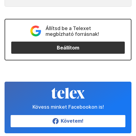
Állítsd be a Telexet
megbízható forrásnak!
Beállítom
Kövess minket Facebookon is!
Követem!