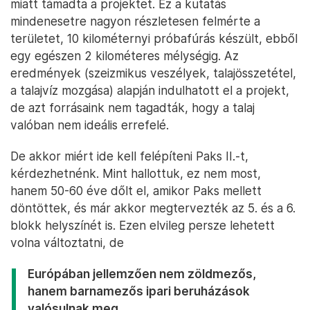
miatt támadta a projektet. Ez a kutatás
mindenesetre nagyon részletesen felmérte a
területet, 10 kilométernyi próbafúrás készült, ebből
egy egészen 2 kilométeres mélységig. Az
eredmények (szeizmikus veszélyek, talajösszetétel,
a talajvíz mozgása) alapján indulhatott el a projekt,
de azt forrásaink nem tagadták, hogy a talaj
valóban nem ideális errefelé.
De akkor miért ide kell felépíteni Paks II.-t,
kérdezhetnénk. Mint hallottuk, ez nem most,
hanem 50-60 éve dőlt el, amikor Paks mellett
döntöttek, és már akkor megtervezték az 5. és a 6.
blokk helyszínét is. Ezen elvileg persze lehetett
volna változtatni, de
Európában jellemzően nem zöldmezős,
hanem barnamezős ipari beruházások
valósulnak meg,