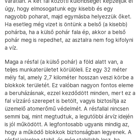
váratlan. A két fal közötti különbséget képzeljük el
úgy, hogy elmosogatunk egy kisebb és egy
nagyobb poharat, majd egymásba helyezzük őket.
Ha esetleg még vizet is öntünk a belső (a kisebb)
pohárba, ha a külső pohár fala ép, akkor a belső
pohár meg is repedhet, az asztalra nem fog kifolyni
a víz.
Maga a résfal (a külső pohár) a föld alatt van, a
teljes munkaterületet körülöleli. Ez egy 32 méter
mély fal, amely 2,7 kilométer hosszan veszi körbe a
blokkok területét. Ez valóban nagyon fontos eleme
a beruházásnak, ezzel kezdődött minden, mert ez a
fal vízzáró szerepet is betölt, vagyis biztosítja az
üzemelő atomerőmű védelmét. A résfallal nincsen
semmi baj, mint megtudtuk, a legutóbbi árvíz idején
is jól működött. A legfontosabb ugyanis mindig az,
hogy a működő blokkok biztonságban legyenek. A
résfal jelenleg stabil, és még stabilabb lesz, ha