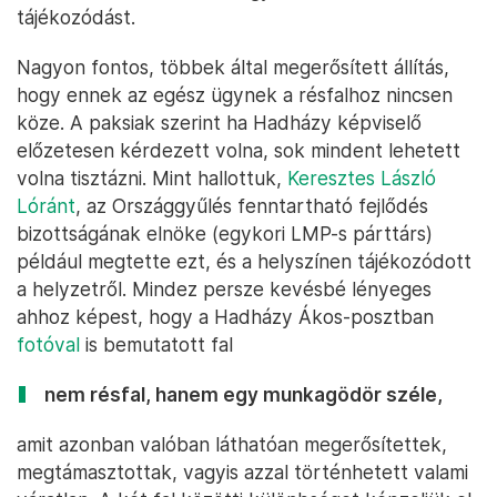
tájékozódást.
Nagyon fontos, többek által megerősített állítás,
hogy ennek az egész ügynek a résfalhoz nincsen
köze. A paksiak szerint ha Hadházy képviselő
előzetesen kérdezett volna, sok mindent lehetett
volna tisztázni. Mint hallottuk,
Keresztes László
Lóránt
, az Országgyűlés fenntartható fejlődés
bizottságának elnöke (egykori LMP-s párttárs)
például megtette ezt, és a helyszínen tájékozódott
a helyzetről. Mindez persze kevésbé lényeges
ahhoz képest, hogy a Hadházy Ákos-posztban
fotóval
is bemutatott fal
nem résfal, hanem egy munkagödör széle,
amit azonban valóban láthatóan megerősítettek,
megtámasztottak, vagyis azzal történhetett valami