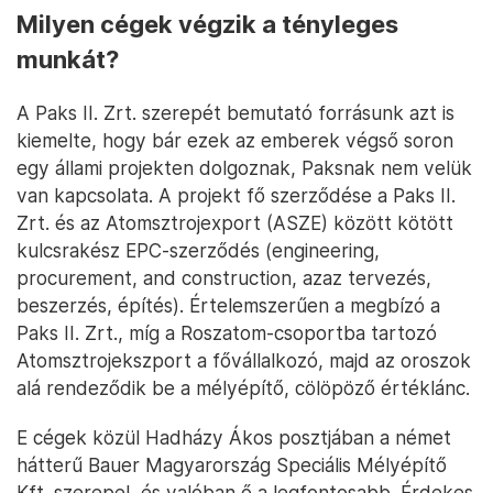
Milyen cégek végzik a tényleges
munkát?
A Paks II. Zrt. szerepét bemutató forrásunk azt is
kiemelte, hogy bár ezek az emberek végső soron
egy állami projekten dolgoznak, Paksnak nem velük
van kapcsolata. A projekt fő szerződése a Paks II.
Zrt. és az Atomsztrojexport (ASZE) között kötött
kulcsrakész EPC-szerződés (engineering,
procurement, and construction, azaz tervezés,
beszerzés, építés). Értelemszerűen a megbízó a
Paks II. Zrt., míg a Roszatom-csoportba tartozó
Atomsztrojekszport a fővállalkozó, majd az oroszok
alá rendeződik be a mélyépítő, cölöpöző értéklánc.
E cégek közül Hadházy Ákos posztjában a német
hátterű Bauer Magyarország Speciális Mélyépítő
Kft. szerepel, és valóban ő a legfontosabb. Érdekes