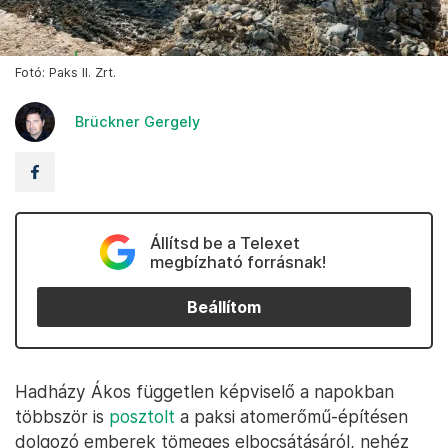
Fotó: Paks II. Zrt.
Brückner Gergely
Állítsd be a Telexet
megbízható forrásnak!
Beállítom
Hadházy Ákos független képviselő a napokban
többször is
posztolt
a paksi atomerőmű-építésen
dolgozó emberek tömeges elbocsátásáról, nehéz