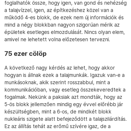
foglalhatók össze, hogy igen, van gond és nehézség
a talajvízzel, igen, az építkezéshez közel van a
működő 4-es blokk, de ezek nem új információk és
mind a négy blokkban nagyon szigorúan mérik az
épületek esetleges elmozdulását. Nincs olyan elem,
amivel ne lehetett volna előzetesen tervezni.
75 ezer cölöp
A következő nagy kérdés az lehet, hogy akkor
hogyan is állnak ezek a talajmunkák. Igazuk van-e a
munkásoknak, akik szerint rosszabbul, mint a
kommunikációban, vagy esetleg összekeveredtek a
fogalmak. Nekünk a paksiak azt mondták, hogy az
5-ös blokk jellemzően mindig egy évvel előrébb jár
készültségben, mint a 6-os, de mindkét blokk
nukleáris szigete alatt befejeződött a talajszilárdítás.
Ez az állítás tehát az erőmű szívére igaz, de a