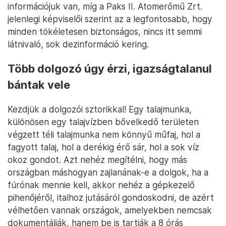
információjuk van, míg a Paks II. Atomerőmű Zrt.
jelenlegi képviselői szerint az a legfontosabb, hogy
minden tökéletesen biztonságos, nincs itt semmi
látnivaló, sok dezinformáció kering.
Több dolgozó úgy érzi, igazságtalanul
bántak vele
Kezdjük a dolgozói sztorikkal! Egy talajmunka,
különösen egy talajvízben bővelkedő területen
végzett téli talajmunka nem könnyű műfaj, hol a
fagyott talaj, hol a derékig érő sár, hol a sok víz
okoz gondot. Azt nehéz megítélni, hogy más
országban máshogyan zajlanának-e a dolgok, ha a
fúrónak mennie kell, akkor nehéz a gépkezelő
pihenőjéről, italhoz jutásáról gondoskodni, de azért
vélhetően vannak országok, amelyekben nemcsak
dokumentálják, hanem be is tartják a 8 órás