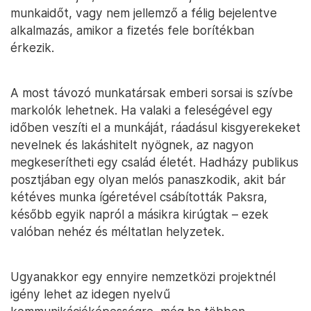
munkaidőt, vagy nem jellemző a félig bejelentve
alkalmazás, amikor a fizetés fele borítékban
érkezik.
A most távozó munkatársak emberi sorsai is szívbe
markolók lehetnek. Ha valaki a feleségével egy
időben veszíti el a munkáját, ráadásul kisgyerekeket
nevelnek és lakáshitelt nyögnek, az nagyon
megkeserítheti egy család életét. Hadházy publikus
posztjában egy olyan melós panaszkodik, akit bár
kétéves munka ígéretével csábították Paksra,
később egyik napról a másikra kirúgtak – ezek
valóban nehéz és méltatlan helyzetek.
Ugyanakkor egy ennyire nemzetközi projektnél
igény lehet az idegen nyelvű