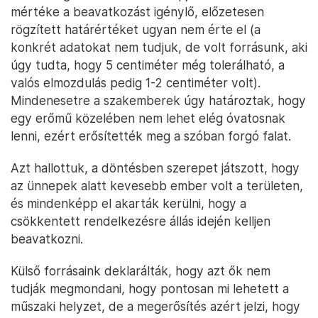
mértéke a beavatkozást igénylő, előzetesen
rögzített határértéket ugyan nem érte el (a
konkrét adatokat nem tudjuk, de volt forrásunk, aki
úgy tudta, hogy 5 centiméter még tolerálható, a
valós elmozdulás pedig 1-2 centiméter volt).
Mindenesetre a szakemberek úgy határoztak, hogy
egy erőmű közelében nem lehet elég óvatosnak
lenni, ezért erősítették meg a szóban forgó falat.
Azt hallottuk, a döntésben szerepet játszott, hogy
az ünnepek alatt kevesebb ember volt a területen,
és mindenképp el akarták kerülni, hogy a
csökkentett rendelkezésre állás idején kelljen
beavatkozni.
Külső forrásaink deklarálták, hogy azt ők nem
tudják megmondani, hogy pontosan mi lehetett a
műszaki helyzet, de a megerősítés azért jelzi, hogy