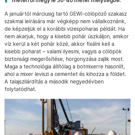
méterről megy le 30-40 méter mélységbe.
A januártól márciusig tartó GEWI-cölöpöző szakasz
szakmai leírására már végképp nem vállalkoznánk,
de képzeljük el a korábbi vizespoharas példát. Ha
nem akarjuk, hogy a kisebb pohár úszkáljon, amikor
víz kerül a két pohár közé, akkor fixálni kell a
kisebb poharat – valami ilyesmi, vagyis a cölöpök
biztonsági megerősítése, horgonyzása zajlik most.
Maga a technológia állítólag a botmixerre hasonlít,
ahol a mixer leviszi a cementet és kihozza a földet.
A talajszilárdítás a második negyedévben
folytatódhat.