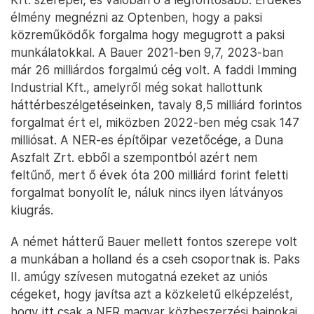
élmény megnézni az Optenben, hogy a paksi
közreműködők forgalma hogy megugrott a paksi
munkálatokkal. A Bauer 2021-ben 9,7, 2023-ban
már 26 milliárdos forgalmú cég volt. A faddi Imming
Industrial Kft., amelyről még sokat hallottunk
háttérbeszélgetéseinken, tavaly 8,5 milliárd forintos
forgalmat ért el, miközben 2022-ben még csak 147
milliósat. A NER-es építőipar vezetőcége, a Duna
Aszfalt Zrt. ebből a szempontból azért nem
feltűnő, mert ő évek óta 200 milliárd forint feletti
forgalmat bonyolít le, náluk nincs ilyen látványos
kiugrás.
A német hátterű Bauer mellett fontos szerepe volt
a munkában a holland és a cseh csoportnak is. Paks
II. amúgy szívesen mutogatná ezeket az uniós
cégeket, hogy javítsa azt a közkeletű elképzelést,
hogy itt csak a NER magyar közbeszerzési bajnokai