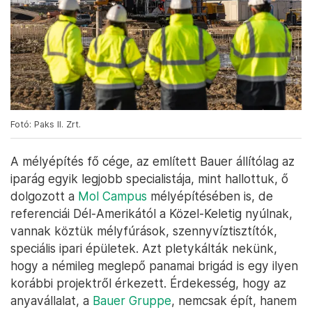
Fotó: Paks II. Zrt.
A mélyépítés fő cége, az említett Bauer állítólag az
iparág egyik legjobb specialistája, mint hallottuk, ő
dolgozott a
Mol Campus
mélyépítésében is, de
referenciái Dél-Amerikától a Közel-Keletig nyúlnak,
vannak köztük mélyfúrások, szennyvíztisztítók,
speciális ipari épületek. Azt pletykálták nekünk,
hogy a némileg meglepő panamai brigád is egy ilyen
korábbi projektről érkezett. Érdekesség, hogy az
anyavállalat, a
Bauer Gruppe
, nemcsak épít, hanem