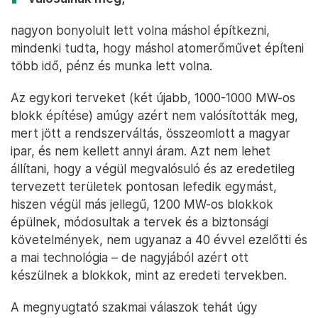
nagyon bonyolult lett volna máshol építkezni,
mindenki tudta, hogy máshol atomerőművet építeni
több idő, pénz és munka lett volna.
Az egykori terveket (két újabb, 1000-1000 MW-os
blokk építése) amúgy azért nem valósították meg,
mert jött a rendszerváltás, összeomlott a magyar
ipar, és nem kellett annyi áram. Azt nem lehet
állítani, hogy a végül megvalósuló és az eredetileg
tervezett területek pontosan lefedik egymást,
hiszen végül más jellegű, 1200 MW-os blokkok
épülnek, módosultak a tervek és a biztonsági
követelmények, nem ugyanaz a 40 évvel ezelőtti és
a mai technológia – de nagyjából azért ott
készülnek a blokkok, mint az eredeti tervekben.
A megnyugtató szakmai válaszok tehát úgy