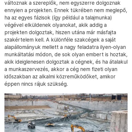
változnak a szereplők, nem egyszerre dolgoznak
ennyien a projekten. Ennek tükrében nem meglepő,
ha az egyes fázisok (így például a talajmunka)
végével elküldenek olyanokat, akik addig a
projekten dolgoztak, hiszen utána már másfajta
szakértelem kell. A különféle szakcégek a saját
alapállományuk mellett a nagy feladatra ilyen-olyan
munkáltatási módon, de sok olyan embert is hoztak,
akik ideiglenesen dolgoztak a cégnek, és ha átalakul
a munkaszervezés, akkor a cég nem fizeti olyan
időszakban az alkalmi közreműködőket, amikor
éppen nincs rájuk szükség.