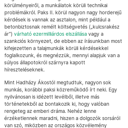
körülményeiről, a munkálatok körüli technikai
problémákról. Paks II. körül nagyon nagy horderejű
kérdések is vannak az asztalon, mint például a
betonbiztosnak remélt költségvetés („kulcsrakész
ár”)
várható ezermilliárdos elszállása
vagy a
szankciós környezet, de ebben az írásunkban most
kifejezetten a talajmunkák körüli kérdésekkel
foglalkozunk, és megnézzük, mennyi alapjuk van a
súlyos állapotokról szárnyra kapott
híreszteléseknek.
Mint Hadházy Ákostól megtudtuk, nagyon sok
munkás, korábbi paksi közreműködő írt neki. Egy
nyilvánosan is idézett levélből, illetve más
történetekből az bontakozik ki, hogy valóban
rengeteg az emberi dráma. Nehéz lenne
érzéketlennek maradni, hiszen a dolgozók sorsáról
van szó, miközben az országos közvélemény