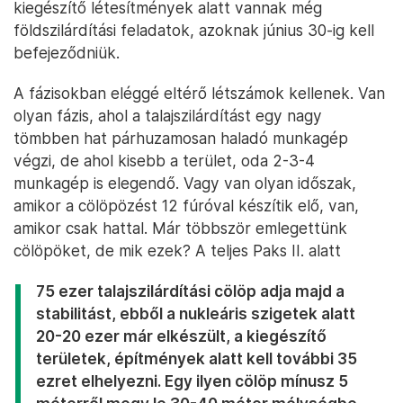
kiegészítő létesítmények alatt vannak még
földszilárdítási feladatok, azoknak június 30-ig kell
befejeződniük.
A fázisokban eléggé eltérő létszámok kellenek. Van
olyan fázis, ahol a talajszilárdítást egy nagy
tömbben hat párhuzamosan haladó munkagép
végzi, de ahol kisebb a terület, oda 2-3-4
munkagép is elegendő. Vagy van olyan időszak,
amikor a cölöpözést 12 fúróval készítik elő, van,
amikor csak hattal. Már többször emlegettünk
cölöpöket, de mik ezek? A teljes Paks II. alatt
75 ezer talajszilárdítási cölöp adja majd a
stabilitást, ebből a nukleáris szigetek alatt
20-20 ezer már elkészült, a kiegészítő
területek, építmények alatt kell további 35
ezret elhelyezni. Egy ilyen cölöp mínusz 5