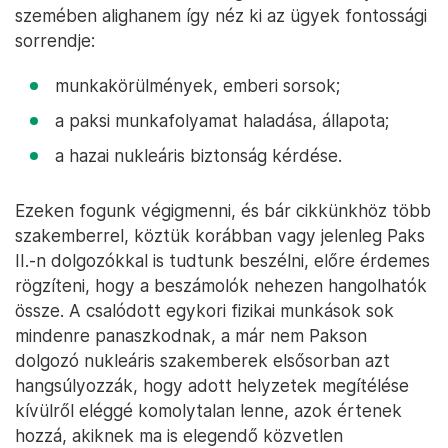
szemében alighanem így néz ki az ügyek fontossági
sorrendje:
munkakörülmények, emberi sorsok;
a paksi munkafolyamat haladása, állapota;
a hazai nukleáris biztonság kérdése.
Ezeken fogunk végigmenni, és bár cikkünkhöz több
szakemberrel, köztük korábban vagy jelenleg Paks
II.-n dolgozókkal is tudtunk beszélni, előre érdemes
rögzíteni, hogy a beszámolók nehezen hangolhatók
össze. A csalódott egykori fizikai munkások sok
mindenre panaszkodnak, a már nem Pakson
dolgozó nukleáris szakemberek elsősorban azt
hangsúlyozzák, hogy adott helyzetek megítélése
kívülről eléggé komolytalan lenne, azok értenek
hozzá, akiknek ma is elegendő közvetlen