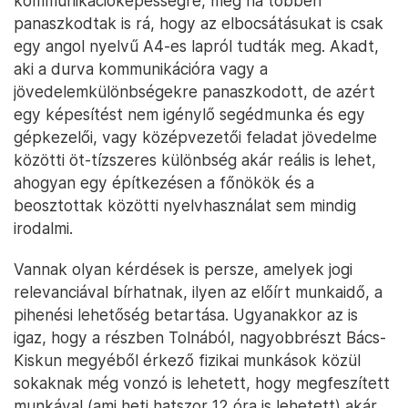
kommunikációképességre, még ha többen
panaszkodtak is rá, hogy az elbocsátásukat is csak
egy angol nyelvű A4-es lapról tudták meg. Akadt,
aki a durva kommunikációra vagy a
jövedelemkülönbségekre panaszkodott, de azért
egy képesítést nem igénylő segédmunka és egy
gépkezelői, vagy középvezetői feladat jövedelme
közötti öt-tízszeres különbség akár reális is lehet,
ahogyan egy építkezésen a főnökök és a
beosztottak közötti nyelvhasználat sem mindig
irodalmi.
Vannak olyan kérdések is persze, amelyek jogi
relevanciával bírhatnak, ilyen az előírt munkaidő, a
pihenési lehetőség betartása. Ugyanakkor az is
igaz, hogy a részben Tolnából, nagyobbrészt Bács-
Kiskun megyéből érkező fizikai munkások közül
sokaknak még vonzó is lehetett, hogy megfeszített
munkával (ami heti hatszor 12 óra is lehetett) akár