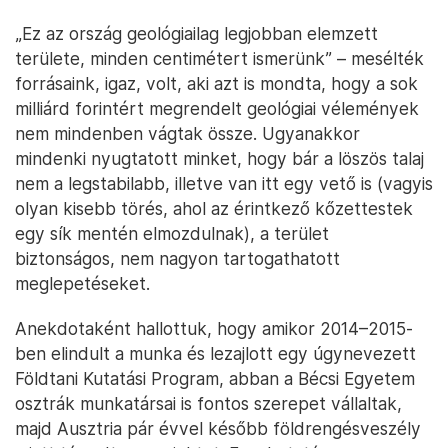
„Ez az ország geológiailag legjobban elemzett
területe, minden centimétert ismerünk” – mesélték
forrásaink, igaz, volt, aki azt is mondta, hogy a sok
milliárd forintért megrendelt geológiai vélemények
nem mindenben vágtak össze. Ugyanakkor
mindenki nyugtatott minket, hogy bár a löszös talaj
nem a legstabilabb, illetve van itt egy vető is (vagyis
olyan kisebb törés, ahol az érintkező kőzettestek
egy sík mentén elmozdulnak), a terület
biztonságos, nem nagyon tartogathatott
meglepetéseket.
Anekdotaként hallottuk, hogy amikor 2014–2015-
ben elindult a munka és lezajlott egy úgynevezett
Földtani Kutatási Program, abban a Bécsi Egyetem
osztrák munkatársai is fontos szerepet vállaltak,
majd Ausztria pár évvel később földrengésveszély