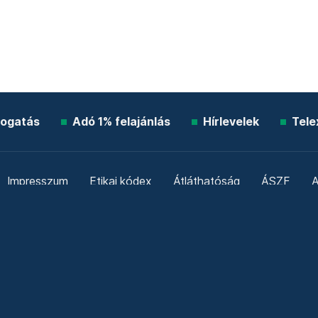
ogatás
Adó 1% felajánlás
Hírlevelek
Tele
Impresszum
Etikai kódex
Átláthatóság
ÁSZF
A
Süti beállítások
Szabályzatok
Kommentelési szabály