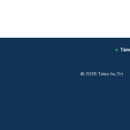
Tám
© 2026 Telex.hu Zrt.
Sütitájékoztató