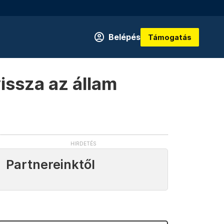
Belépés
Támogatás
vissza az állam
Partnereinktől