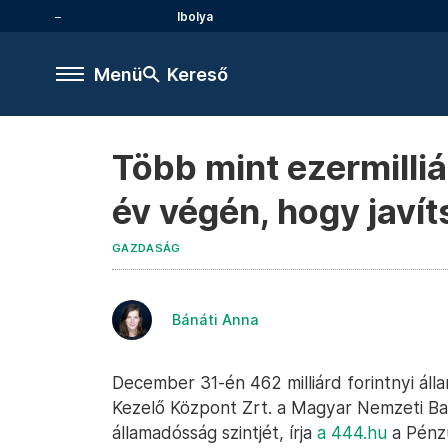
Ibolya
Menü
Kereső
Több mint ezermilliá
év végén, hogy javí
GAZDASÁG
Bánáti Anna
December 31-én 462 milliárd forintnyi áll
Kezelő Központ Zrt. a Magyar Nemzeti B
államadósság szintjét, írja
a 444.hu
a Pénz