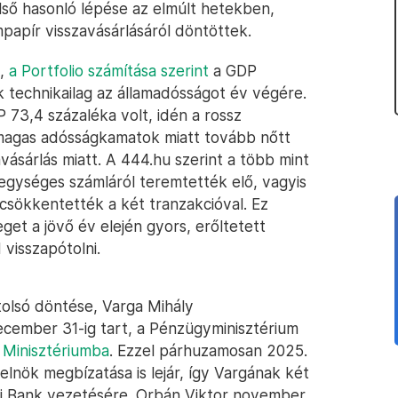
ső hasonló lépése az elmúlt hetekben,
mpapír visszavásárlásáról döntöttek.
l,
a Portfolio számítása szerint
a GDP
k technikailag az államadósságot év végére.
 73,4 százaléka volt, idén a rossz
m magas adósságkamatok miatt tovább nőtt
vásárlás miatt. A 444.hu szerint a több mint
i egységes számláról teremtették elő, vagyis
 csökkentették a két tranzakcióval. Ez
get a jövő év elején gyors, erőltetett
 visszapótolni.
utolsó döntése, Varga Mihály
cember 31-ig tart, a Pénzügyminisztérium
 Minisztériumba
. Ezzel párhuzamosan 2025.
lnök megbízatása is lejár, így Vargának két
ti Bank vezetésére. Orbán Viktor november