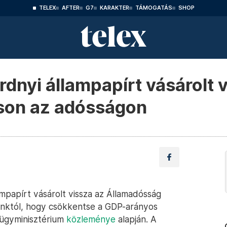
TELEX
AFTER
G7
KARAKTER
TÁMOGATÁS
SHOP
rdnyi állampapírt vásárolt 
tson az adósságon
ampapírt vásárolt vissza az Államadósság
anktól, hogy csökkentse a GDP-arányos
ügyminisztérium
közleménye
alapján. A