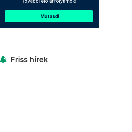
További élő árfolyamok!
Mutasd!
Friss hírek