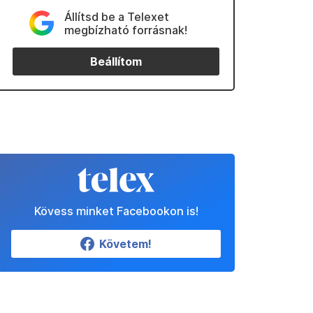
Állítsd be a Telexet
megbízható forrásnak!
Beállítom
Kövess minket Facebookon is!
Követem!