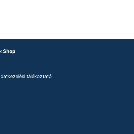
x Shop
datkezelési tájékoztató
zat
Telex Sales