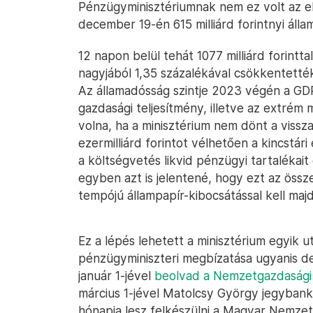
Pénzügyminisztériumnak nem ez volt az el
december 19-én 615 milliárd forintnyi álla
12 napon belül tehát 1077 milliárd forintta
nagyjából 1,35 százalékával csökkentetté
Az államadósság szintje 2023 végén a GDP
gazdasági teljesítmény, illetve az extré
volna, ha a minisztérium nem dönt a vissza
ezermilliárd forintot vélhetően a kincstár
a költségvetés likvid pénzügyi tartalékait
egyben azt is jelentené, hogy ezt az össze
tempójú állampapír-kibocsátással kell majd
Ez a lépés lehetett a minisztérium egyik 
pénzügyminiszteri megbízatása ugyanis de
január 1-jével
beolvad a Nemzetgazdasági
március 1-jével Matolcsy György jegybanke
hónapja lesz felkészülni a Magyar Nemze