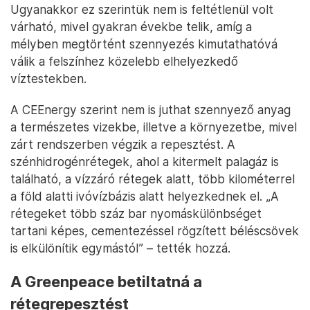
Ugyanakkor ez szerintük nem is feltétlenül volt
várható, mivel gyakran évekbe telik, amíg a
mélyben megtörtént szennyezés kimutathatóvá
válik a felszínhez közelebb elhelyezkedő
víztestekben.
A CEEnergy szerint nem is juthat szennyező anyag
a természetes vizekbe, illetve a környezetbe, mivel
zárt rendszerben végzik a repesztést. A
szénhidrogénrétegek, ahol a kitermelt palagáz is
található, a vízzáró rétegek alatt, több kilométerrel
a föld alatti ivóvízbázis alatt helyezkednek el. „A
rétegeket több száz bar nyomáskülönbséget
tartani képes, cementezéssel rögzített béléscsövek
is elkülönítik egymástól” – tették hozzá.
A Greenpeace betiltatná a
rétegrepesztést