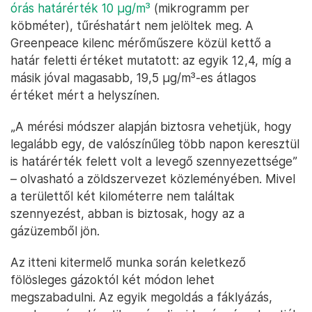
órás határérték 10 μg/m³
(mikrogramm per
köbméter), tűréshatárt nem jelöltek meg. A
Greenpeace kilenc mérőműszere közül kettő a
határ feletti értéket mutatott: az egyik 12,4, míg a
másik jóval magasabb, 19,5 μg/m³-es átlagos
értéket mért a helyszínen.
„A mérési módszer alapján biztosra vehetjük, hogy
legalább egy, de valószínűleg több napon keresztül
is határérték felett volt a levegő szennyezettsége”
– olvasható a zöldszervezet közleményében. Mivel
a területtől két kilométerre nem találtak
szennyezést, abban is biztosak, hogy az a
gázüzemből jön.
Az itteni kitermelő munka során keletkező
fölösleges gázoktól két módon lehet
megszabadulni. Az egyik megoldás a fáklyázás,