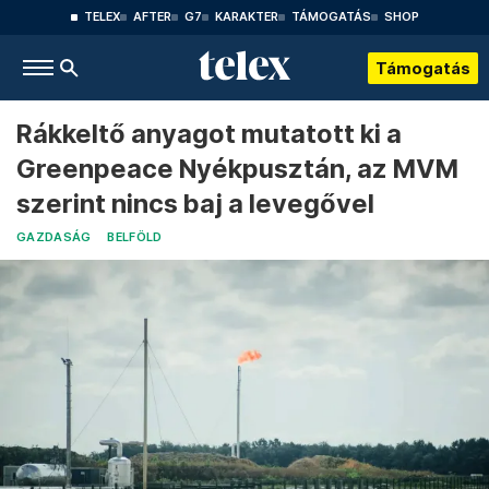
TELEX
AFTER
G7
KARAKTER
TÁMOGATÁS
SHOP
Támogatás
Rákkeltő anyagot mutatott ki a
Greenpeace Nyékpusztán, az MVM
szerint nincs baj a levegővel
GAZDASÁG
BELFÖLD