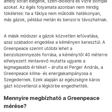
amely során elégetik, szén-dioxidra és vízre bontják
azokat. Az égés folyamata azonban nem mindig
tökéletes: ha a fáklya nem működik hatékonyan,
más gázok, például metán és benzol is távozhatnak.
A másik módszer a gázok közvetlen lefúvatása,
azaz szabadon engedése a kéményen keresztül. A
Greenpeace szerint utóbbi lehet a
benzolszennyezés forrása, a kéménytől 40 méterre
elhelyezett mintavevő mutatta ugyanis a
legmagasabb értéket – árulta el Perger András, a
Greenpeace klíma- és energiakampányosa a
Szegedernek. Ezek alapján az egészségre káros
gázt közvetlenül a légkörbe engedhették.
Mennyire megbízható a Greenpeace
mérése?