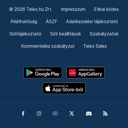
© 2026 Telex.hu Zrt.
Impresszum
Etikai kódex
Átláthatóság
ÁSZF
Adatkezelési tájékoztató
Sütitájékoztató
Süti beállítások
Szabályzatok
Kommentelési szabályzat
Telex Sales