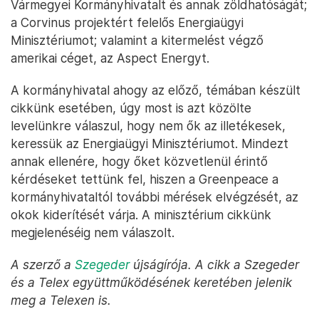
Vármegyei Kormányhivatalt és annak zöldhatóságát;
a Corvinus projektért felelős Energiaügyi
Minisztériumot; valamint a kitermelést végző
amerikai céget, az Aspect Energyt.
A kormányhivatal ahogy az előző, témában készült
cikkünk esetében, úgy most is azt közölte
levelünkre válaszul, hogy nem ők az illetékesek,
keressük az Energiaügyi Minisztériumot. Mindezt
annak ellenére, hogy őket közvetlenül érintő
kérdéseket tettünk fel, hiszen a Greenpeace a
kormányhivataltól további mérések elvégzését, az
okok kiderítését várja. A minisztérium cikkünk
megjelenéséig nem válaszolt.
A szerző a
Szegeder
újságírója. A cikk a Szegeder
és a Telex együttműködésének keretében jelenik
meg a Telexen is.