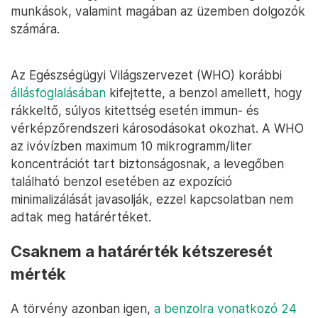
munkások, valamint magában az üzemben dolgozók
számára.
Az Egészségügyi Világszervezet (WHO) korábbi
állásfoglalásában
kifejtette, a benzol amellett, hogy
rákkeltő, súlyos kitettség esetén immun- és
vérképzőrendszeri károsodásokat okozhat. A WHO
az ivóvízben maximum 10 mikrogramm/liter
koncentrációt tart biztonságosnak, a levegőben
található benzol esetében az expozíció
minimalizálását javasolják, ezzel kapcsolatban nem
adtak meg határértéket.
Csaknem a határérték kétszeresét
mérték
A törvény azonban igen,
a benzolra vonatkozó 24