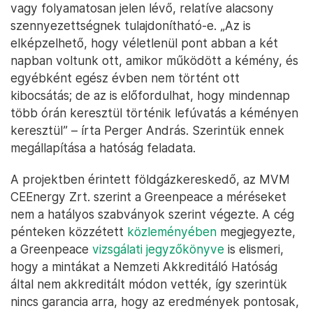
vagy folyamatosan jelen lévő, relatíve alacsony
szennyezettségnek tulajdonítható-e. „Az is
elképzelhető, hogy véletlenül pont abban a két
napban voltunk ott, amikor működött a kémény, és
egyébként egész évben nem történt ott
kibocsátás; de az is előfordulhat, hogy mindennap
több órán keresztül történik lefúvatás a kéményen
keresztül” – írta Perger András. Szerintük ennek
megállapítása a hatóság feladata.
A projektben érintett földgázkereskedő, az MVM
CEEnergy Zrt. szerint a Greenpeace a méréseket
nem a hatályos szabványok szerint végezte. A cég
pénteken közzétett
közleményében
megjegyezte,
a Greenpeace
vizsgálati jegyzőkönyve
is elismeri,
hogy a mintákat a Nemzeti Akkreditáló Hatóság
által nem akkreditált módon vették, így szerintük
nincs garancia arra, hogy az eredmények pontosak,