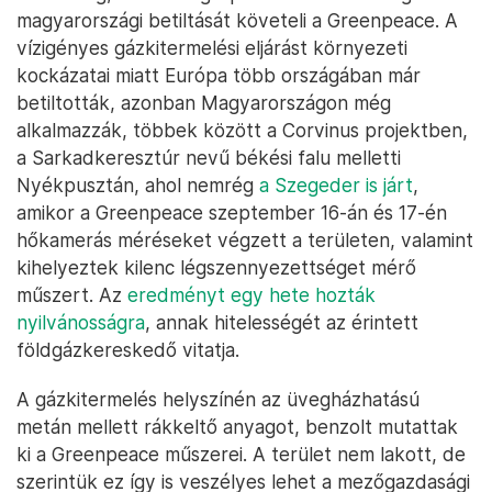
magyarországi betiltását követeli a Greenpeace. A
vízigényes gázkitermelési eljárást környezeti
kockázatai miatt Európa több országában már
betiltották, azonban Magyarországon még
alkalmazzák, többek között a Corvinus projektben,
a Sarkadkeresztúr nevű békési falu melletti
Nyékpusztán, ahol nemrég
a Szegeder is járt
,
amikor a Greenpeace szeptember 16-án és 17-én
hőkamerás méréseket végzett a területen, valamint
kihelyeztek kilenc légszennyezettséget mérő
műszert. Az
eredményt egy hete hozták
nyilvánosságra
, annak hitelességét az érintett
földgázkereskedő vitatja.
A gázkitermelés helyszínén az üvegházhatású
metán mellett rákkeltő anyagot, benzolt mutattak
ki a Greenpeace műszerei. A terület nem lakott, de
szerintük ez így is veszélyes lehet a mezőgazdasági