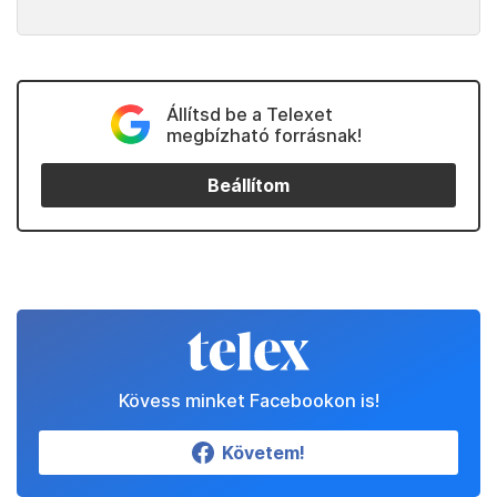
Állítsd be a Telexet
megbízható forrásnak!
Beállítom
Kövess minket Facebookon is!
Követem!