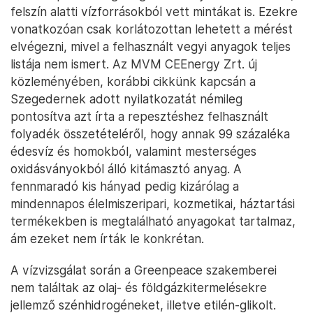
felszín alatti vízforrásokból vett mintákat is. Ezekre
vonatkozóan csak korlátozottan lehetett a mérést
elvégezni, mivel a felhasznált vegyi anyagok teljes
listája nem ismert. Az MVM CEEnergy Zrt. új
közleményében, korábbi cikkünk kapcsán a
Szegedernek adott nyilatkozatát némileg
pontosítva azt írta a repesztéshez felhasznált
folyadék összetételéről, hogy annak 99 százaléka
édesvíz és homokból, valamint mesterséges
oxidásványokból álló kitámasztó anyag. A
fennmaradó kis hányad pedig kizárólag a
mindennapos élelmiszeripari, kozmetikai, háztartási
termékekben is megtalálható anyagokat tartalmaz,
ám ezeket nem írták le konkrétan.
A vízvizsgálat során a Greenpeace szakemberei
nem találtak az olaj- és földgázkitermelésekre
jellemző szénhidrogéneket, illetve etilén-glikolt.