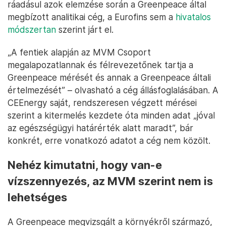
ráadásul azok elemzése során a Greenpeace által
megbízott analitikai cég, a Eurofins sem a
hivatalos
módszertan
szerint járt el.
„A fentiek alapján az MVM Csoport
megalapozatlannak és félrevezetőnek tartja a
Greenpeace mérését és annak a Greenpeace általi
értelmezését” – olvasható a cég állásfoglalásában. A
CEEnergy saját, rendszeresen végzett mérései
szerint a kitermelés kezdete óta minden adat „jóval
az egészségügyi határérték alatt maradt”, bár
konkrét, erre vonatkozó adatot a cég nem közölt.
Nehéz kimutatni, hogy van-e
vízszennyezés, az MVM szerint nem is
lehetséges
A Greenpeace megvizsgált a környékről származó,