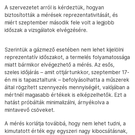
A szervezetet arról is kérdeztük, hogyan
biztosították a mérések reprezentativitását, és
miért szeptember második fele volt a legjobb
időszak a vizsgálatok elvégzésére.
Szerintük a gázmező esetében nem lehet kijelölni
reprezentatív időszakot, a termelés folyamatossága
miatt bármikor elvégezhető a mérés. Az esős,
szeles időjárás – amit ottjártunkkor, szeptember 17-
én mi is tapasztaltunk – befolyásolhatta a műszerek
által rögzített szennyezés mennyiségét, valójában a
mértnél magasabb értékek is elképzelhetők. Ezt a
hatást próbálták minimalizálni, árnyékolva a
mintavevő csöveket.
A mérés korlátja továbbá, hogy nem lehet tudni, a
kimutatott érték egy egyszeri nagy kibocsátásnak,