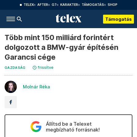
TELEX
AFTER
G7
KARAKTER
TÁMOGATÁS
SHOP
Támogatás
Több mint 150 milliárd forintért
dolgozott a BMW-gyár építésén
Garancsi cége
frissítve
GAZDASÁG
Molnár Réka
Állítsd be a Telexet
megbízható forrásnak!