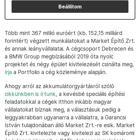
Beállítom
Több mint 367 millió euróért (kb. 152,15 milliárd
forintért) végzett munkálatokat a Market Építő Zrt.
és annak leányvállalatai. A cégcsoport Debrecen és
a BMW Group megbízásából 2019 óta nyolc
projektet és négy épület kivitelezését csinálta meg,
írja
a Portfolio a cég közleménye alapján.
Ahogy arról az akkumulátorgyártásról szóló
cikkünkben is írtunk
, a kevésbé speciális építési
feladatokkal a cégek itthon inkább magyar
vállalatokat bíznak meg, a választásuk pedig a
leggyakrabban ugyanarra a vállalatra, a Garancsi
István tulajdonában álló Market Zrt.-re esik. Market
Építő Zrt. kivitelezte vagy kivitelezi az SK komáromi