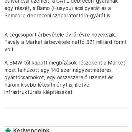
és iváncsai üzemeit, a CATL debreceni gyárának
egy részét, a Bamo (Huayou) ácsi gyárát és a
Semcorp debreceni szeparátorfólia-gyárát is.
A cégcsoport árbevétele évről évre növekszik.
Tavaly a Market árbevétele nettó 321 milliárd forint
volt.
A BMW-től kapott megbízások részeként a Market
most felhúzott egy 140 ezer négyzetméteres
gyártócsarnokot, egy összeszerelő üzemet és
három kisebb létesítményt is, illetve
infrastruktúrális kiépítéseket.
Kedvenceink