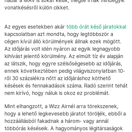
habár a MÁV is sokat késik, mégse írnak mindegyik
vonatkésésről külön cikket.
Az egyes esetekben akár
több órát késő járatokkal
kapcsolatban azt mondta, hogy legtöbbször a
cégen kívül álló körülmények állnak ezek mögött.
Az időjárás volt idén nyáron az egyik legnagyobb
kihívást jelentő körülmény. Az elmúlt tíz év alapján
az látszik, hogy egyre szélsőségesebb az időjárás,
ennek következtében pedig világviszonylatban 10-
ről 30 százalékra nőtt az időjáráshoz köthető
késések és fennakadások száma. Radó szerint tehát
nem kirívó, hogy náluk is okoz ez problémát.
Mint elhangzott, a Wizz Airnél arra törekszenek,
hogy a lehető legkevesebb járatot töröljék, ebből a
hozzáállásból fakadnak a három- vagy annál
többórás késéseik. A hagyományos légitársaságok