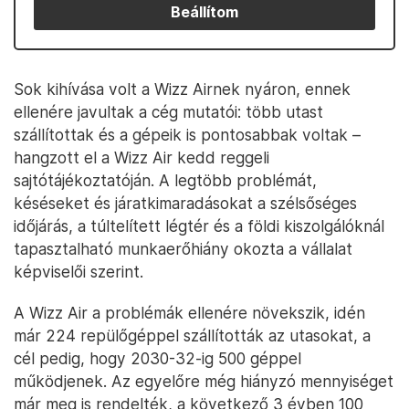
Beállítom
Sok kihívása volt a Wizz Airnek nyáron, ennek
ellenére javultak a cég mutatói: több utast
szállítottak és a gépeik is pontosabbak voltak –
hangzott el a Wizz Air kedd reggeli
sajtótájékoztatóján. A legtöbb problémát,
késéseket és járatkimaradásokat a szélsőséges
időjárás, a túltelített légtér és a földi kiszolgálóknál
tapasztalható munkaerőhiány okozta a vállalat
képviselői szerint.
A Wizz Air a problémák ellenére növekszik, idén
már 224 repülőgéppel szállították az utasokat, a
cél pedig, hogy 2030-32-ig 500 géppel
működjenek. Az egyelőre még hiányzó mennyiséget
már meg is rendelték, a következő 3 évben 100