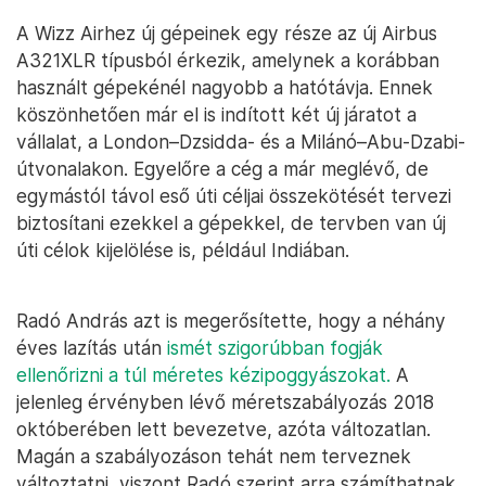
A Wizz Airhez új gépeinek egy része az új Airbus
A321XLR típusból érkezik, amelynek a korábban
használt gépekénél nagyobb a hatótávja. Ennek
köszönhetően már el is indított két új járatot a
vállalat, a London–Dzsidda- és a Milánó–Abu-Dzabi-
útvonalakon. Egyelőre a cég a már meglévő, de
egymástól távol eső úti céljai összekötését tervezi
biztosítani ezekkel a gépekkel, de tervben van új
úti célok kijelölése is, például Indiában.
Radó András azt is megerősítette, hogy a néhány
éves lazítás után
ismét szigorúbban fogják
ellenőrizni a túl méretes kézipoggyászokat.
A
jelenleg érvényben lévő méretszabályozás 2018
októberében lett bevezetve, azóta változatlan.
Magán a szabályozáson tehát nem terveznek
változtatni, viszont Radó szerint arra számíthatnak