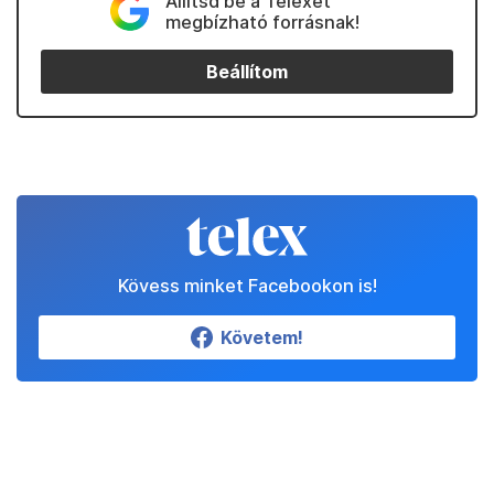
Állítsd be a Telexet
megbízható forrásnak!
Beállítom
Kövess minket Facebookon is!
Követem!