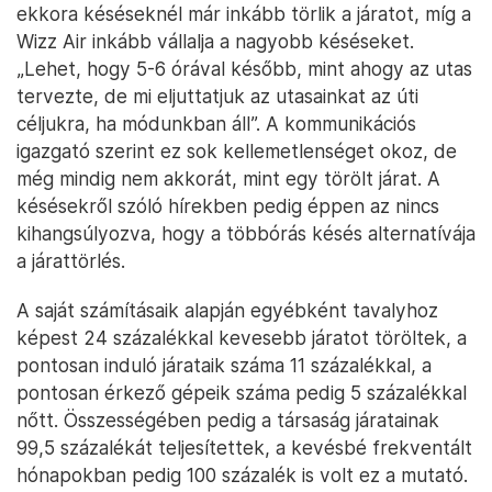
ekkora késéseknél már inkább törlik a járatot, míg a
Wizz Air inkább vállalja a nagyobb késéseket.
„Lehet, hogy 5-6 órával később, mint ahogy az utas
tervezte, de mi eljuttatjuk az utasainkat az úti
céljukra, ha módunkban áll”. A kommunikációs
igazgató szerint ez sok kellemetlenséget okoz, de
még mindig nem akkorát, mint egy törölt járat. A
késésekről szóló hírekben pedig éppen az nincs
kihangsúlyozva, hogy a többórás késés alternatívája
a járattörlés.
A saját számításaik alapján egyébként tavalyhoz
képest 24 százalékkal kevesebb járatot töröltek, a
pontosan induló járataik száma 11 százalékkal, a
pontosan érkező gépeik száma pedig 5 százalékkal
nőtt. Összességében pedig a társaság járatainak
99,5 százalékát teljesítettek, a kevésbé frekventált
hónapokban pedig 100 százalék is volt ez a mutató.