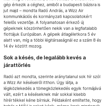
gép érkezik a céghez, amiből a budapesti bázisra is
jut majd – mondta Radó András, a Wizz Air
kommunikációs és kormányzati kapcsolatokért
felelős vezetője. A folyamatosan érkező új
gépeknek köszönhetően nekik van a legfiatalabb
flottájuk Európában. A gépeik átlagéletkora 5 év
alatt van, míg a többi légitársaságnál ez a szám 8 és
14 év között mozog.
Sok a késés, de legalább kevés a
járattörlés
Radó azt mondta, szerinte aránytalanul sok hír szól
a Wizz Air késéseiről itthon. Úgy látja, a
légiközlekedés a tömegközlekedés egyik formájává
vált, ezért a késéseknek már sokkal kisebb
hírértékkel kéne bírniuk. Példaként említette, hogy