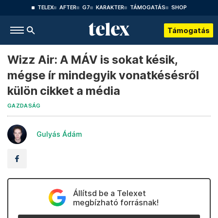
TELEX
AFTER
G7
KARAKTER
TÁMOGATÁS
SHOP
Támogatás
Wizz Air: A MÁV is sokat késik,
mégse ír mindegyik vonatkésésről
külön cikket a média
GAZDASÁG
Gulyás Ádám
Állítsd be a Telexet
megbízható forrásnak!