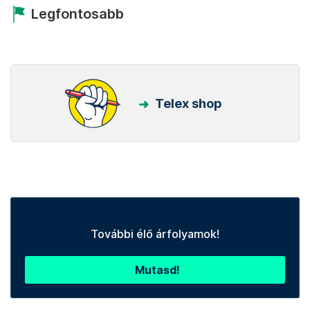
Legfontosabb
Telex shop
További élő árfolyamok!
Mutasd!