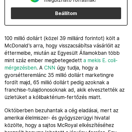
megbízható forrásnak!
Beállítom
100 millió dollárt (közel 39 milliárd forintot) költ a
McDonald's arra, hogy visszacsábítsa vásárlóit az
éttermeibe, miután az Egyesült Államokban több
mint száz ember megbetegedett
a mekis E. coli-
mérgezésben
. A
CNN
úgy tudja, hogy a
gyorsétteremlánc 35 millió dollárt marketingre
fordít majd, 65 millió dollárt pedig azoknak a
franchise-tulajdonosoknak ad, akik elvesztették az
üzletüket a kólibaktérium-fertőzés miatt.
Októberben bezuhantak a cég eladásai, mert az
amerikai élelmiszer- és gyógyszerügyi hivatal
közölte, hogy a sajtos McRoyal elkészítéséhez