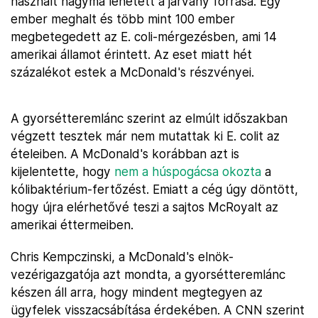
használt hagyma lehetett a járvány forrása. Egy
ember meghalt és több mint 100 ember
megbetegedett az E. coli-mérgezésben, ami 14
amerikai államot érintett. Az eset miatt hét
százalékot estek a McDonald's részvényei.
A gyorsétteremlánc szerint az elmúlt időszakban
végzett tesztek már nem mutattak ki E. colit az
ételeiben. A McDonald's korábban azt is
kijelentette, hogy
nem a húspogácsa okozta
a
kólibaktérium-fertőzést. Emiatt a cég úgy döntött,
hogy újra elérhetővé teszi a sajtos McRoyalt az
amerikai éttermeiben.
Chris Kempczinski, a McDonald's elnök-
vezérigazgatója azt mondta, a gyorsétteremlánc
készen áll arra, hogy mindent megtegyen az
ügyfelek visszacsábítása érdekében. A CNN szerint