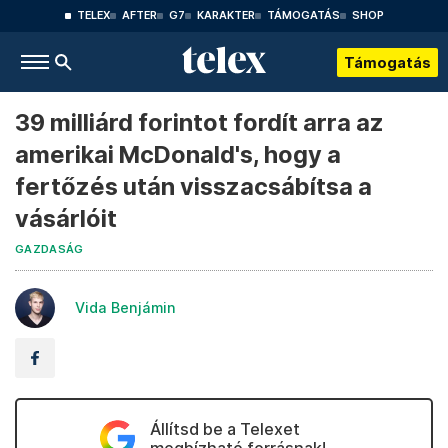
TELEX
AFTER
G7
KARAKTER
TÁMOGATÁS
SHOP
Támogatás
39 milliárd forintot fordít arra az
amerikai McDonald's, hogy a
fertőzés után visszacsábítsa a
vásárlóit
GAZDASÁG
Vida Benjámin
Állítsd be a Telexet