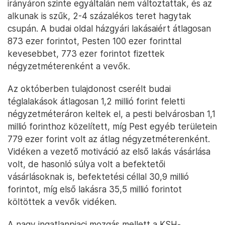
irányáron szinte egyáltalán nem változtattak, és az
alkunak is szűk, 2-4 százalékos teret hagytak
csupán. A budai oldal házgyári lakásaiért átlagosan
873 ezer forintot, Pesten 100 ezer forinttal
kevesebbet, 773 ezer forintot fizettek
négyzetméterenként a vevők.
Az októberben tulajdonost cserélt budai
téglalakások átlagosan 1,2 millió forint feletti
négyzetméteráron keltek el, a pesti belvárosban 1,1
millió forinthoz közelített, míg Pest egyéb területein
779 ezer forint volt az átlag négyzetméterenként.
Vidéken a vezető motiváció az első lakás vásárlása
volt, de hasonló súlya volt a befektetői
vásárlásoknak is, befektetési céllal 30,9 millió
forintot, míg első lakásra 35,5 millió forintot
költöttek a vevők vidéken.
A nagy ingatlanpiaci mozgás mellett a KSH-