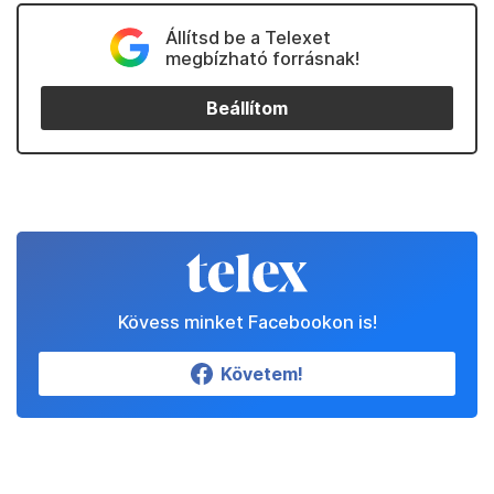
Állítsd be a Telexet
megbízható forrásnak!
Beállítom
Kövess minket Facebookon is!
Követem!