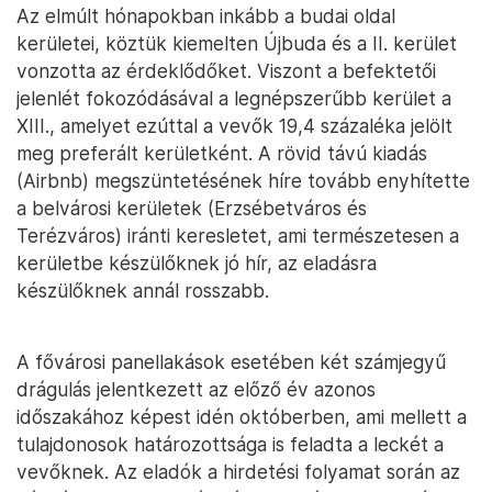
Az elmúlt hónapokban inkább a budai oldal
kerületei, köztük kiemelten Újbuda és a II. kerület
vonzotta az érdeklődőket. Viszont a befektetői
jelenlét fokozódásával a legnépszerűbb kerület a
XIII., amelyet ezúttal a vevők 19,4 százaléka jelölt
meg preferált kerületként. A rövid távú kiadás
(Airbnb) megszüntetésének híre tovább enyhítette
a belvárosi kerületek (Erzsébetváros és
Terézváros) iránti keresletet, ami természetesen a
kerületbe készülőknek jó hír, az eladásra
készülőknek annál rosszabb.
A fővárosi panellakások esetében két számjegyű
drágulás jelentkezett az előző év azonos
időszakához képest idén októberben, ami mellett a
tulajdonosok határozottsága is feladta a leckét a
vevőknek. Az eladók a hirdetési folyamat során az