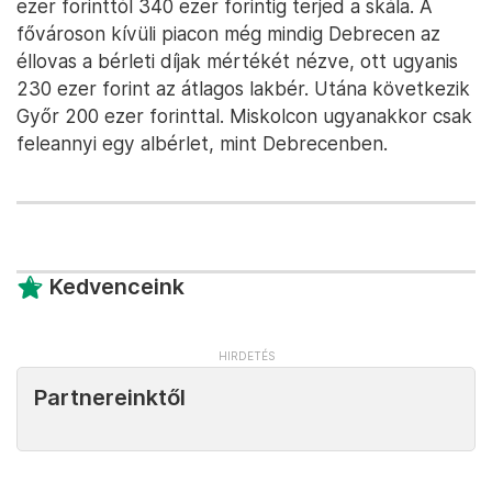
ezer forinttól 340 ezer forintig terjed a skála. A
fővároson kívüli piacon még mindig Debrecen az
éllovas a bérleti díjak mértékét nézve, ott ugyanis
230 ezer forint az átlagos lakbér. Utána következik
Győr 200 ezer forinttal. Miskolcon ugyanakkor csak
feleannyi egy albérlet, mint Debrecenben.
Kedvenceink
Partnereinktől