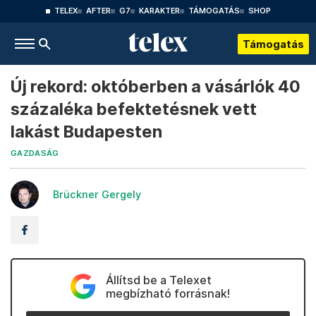
TELEX
AFTER
G7
KARAKTER
TÁMOGATÁS
SHOP
Támogatás
Új rekord: októberben a vásárlók 40
százaléka befektetésnek vett
lakást Budapesten
GAZDASÁG
Brückner Gergely
Állítsd be a Telexet
megbízható forrásnak!