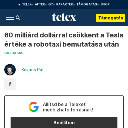
TELEX
AFTER
G7
KARAKTER
TÁMOGATÁS
SHOP
Támogatás
60 milliárd dollárral csökkent a Tesla
értéke a robotaxi bemutatása után
GAZDASÁG
Kovács Pál
Állítsd be a Telexet
megbízható forrásnak!
Beállítom