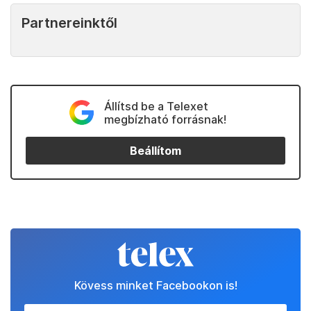
Partnereinktől
Állítsd be a Telexet
megbízható forrásnak!
Beállítom
Kövess minket Facebookon is!