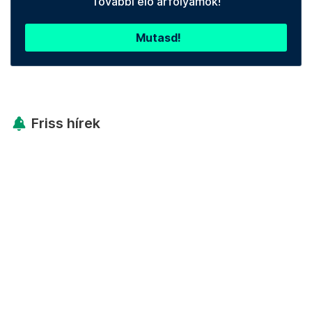
További élő árfolyamok!
Mutasd!
Friss hírek