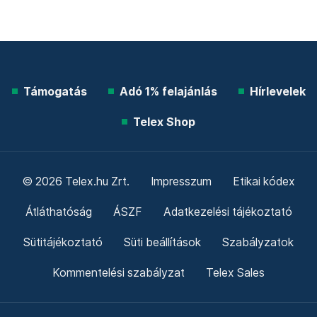
Támogatás
Adó 1% felajánlás
Hírlevelek
Telex Shop
© 2026 Telex.hu Zrt.
Impresszum
Etikai kódex
Átláthatóság
ÁSZF
Adatkezelési tájékoztató
Sütitájékoztató
Süti beállítások
Szabályzatok
Kommentelési szabályzat
Telex Sales