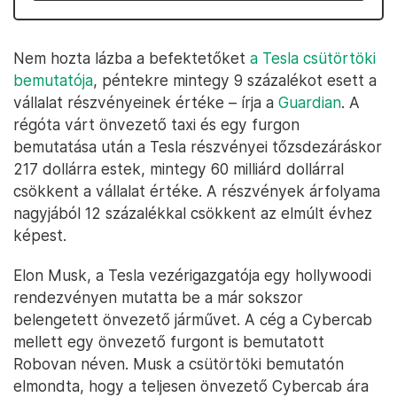
Nem hozta lázba a befektetőket
a Tesla csütörtöki
bemutatója
, péntekre mintegy 9 százalékot esett a
vállalat részvényeinek értéke – írja a
Guardian
. A
régóta várt önvezető taxi és egy furgon
bemutatása után a Tesla részvényei tőzsdezáráskor
217 dollárra estek, mintegy 60 milliárd dollárral
csökkent a vállalat értéke. A részvények árfolyama
nagyjából 12 százalékkal csökkent az elmúlt évhez
képest.
Elon Musk, a Tesla vezérigazgatója egy hollywoodi
rendezvényen mutatta be a már sokszor
belengetett önvezető járművet. A cég a Cybercab
mellett egy önvezető furgont is bemutatott
Robovan néven. Musk a csütörtöki bemutatón
elmondta, hogy a teljesen önvezető Cybercab ára