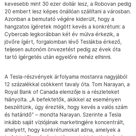
kevesebb mint 30 ezer dollár lesz, a Robovan pedig
20 embert lesz képes önállóan szállítani a városban.
Azonban a bemutató végére kiderült, hogy a
hangzatos ígéretek mögött kevés a konkrétum: a
Cybercab legkorábban két év múlva érkezik, a
jövőre ígért, forgalomban lévő Teslákba érkező,
teljesen autonóm önvezetést pedig az évek óta
tartó ígérgetés után egyelőre nehéz elhinni.
A Tesla-részvények árfolyama mostanra nagyjából
12 százalékkal csökkent tavaly óta. Tom Narayan, a
Royal Bank of Canada elemzője is a részleteket
hiányolta. „A befektetők, akikkel az eseményen
beszéltünk, úgy érezték, hogy kevés a valós szám
és határidő” – mondta Narayan. Szerinte a Tesla
inkább saját víziójának marketingjére koncentrált,
ahelyett, hogy konkrétumokat adna, amelyek a