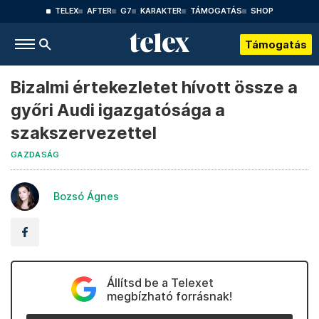
TELEX
AFTER
G7
KARAKTER
TÁMOGATÁS
SHOP
Támogatás
Bizalmi értekezletet hívott össze a
győri Audi igazgatósága a
szakszervezettel
GAZDASÁG
Bozsó Ágnes
Állítsd be a Telexet
megbízható forrásnak!