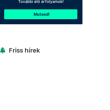
További élő árfolyamok!
Mutasd!
Friss hírek