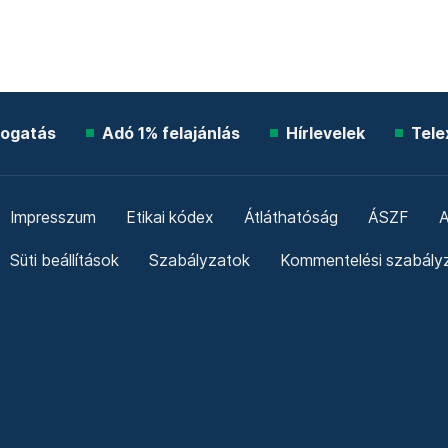
ogatás
Adó 1% felajánlás
Hírlevelek
Tele
Impresszum
Etikai kódex
Átláthatóság
ÁSZF
A
Süti beállítások
Szabályzatok
Kommentelési szabály