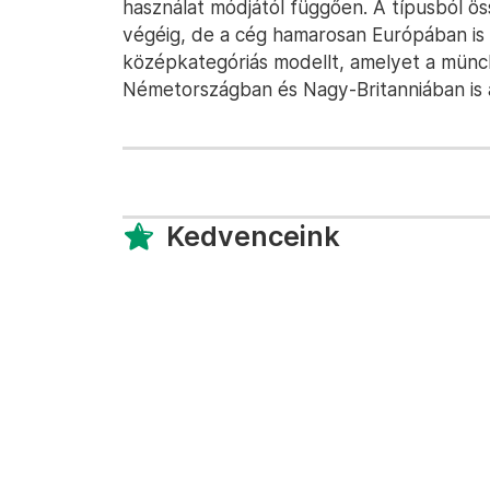
használat módjától függően. A típusból öss
végéig, de a cég hamarosan Európában is
középkategóriás modellt, amelyet a münc
Németországban és Nagy-Britanniában is á
Kedvenceink