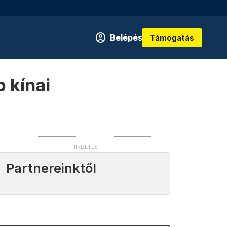
Belépés
Támogatás
 kínai
Partnereinktől