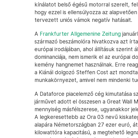
kínálatot belső égésű motorral szerelt, fel
hogy ezzel is ellensúlyozza az alapvetőe
tervezett uniós vámok negatív hatásait.
A
Frankfurter Allgemenine Zeitung
január
származó beszámolóra hivatkozva azt írta
európai irodájában, ahol állításuk szerint
dominanciája, nem ismerik el az európai d
kemény hangnemet használnak. Erre reagá
a Kiánál dolgozó Steffen Cost azt mondta,
munkakörnyezet, amivel nem mindenki tu
A Dataforce piacelemző cég kimutatása sz
járművet adott el összesen a Great Wall Mo
mennyiség másfélszerese, ugyanakkor jel
A legkeresettebb az Ora 03 nevű kiskate
alapára Németországban 27 ezer euró, átsz
kilowattóra kapacitású, a megtehető leg