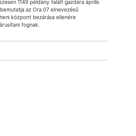
zesen 1149 példány talált gazdára április
 bemutatja az Ora 07 elnevezésű
heni központ bezárása ellenére
rusítani fognak.