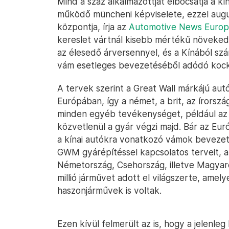
Mind a száz alkalmazottját elbocsátja a k
működő müncheni képviselete, ezzel aug
központja, írja az
Automotive News Euro
kereslet vártnál kisebb mértékű növekedé
az élesedő árversennyel, és a Kínából szá
vám esetleges bevezetéséből adódó kock
A tervek szerint a Great Wall márkájú aut
Európában, így a német, a brit, az írorszá
minden egyéb tevékenységet, például az 
közvetlenül a gyár végzi majd. Bár az Eur
a kínai autókra vonatkozó vámok bevezetésé
GWM gyárépítéssel kapcsolatos terveit, a
Németország, Csehország, illetve Magyaro
millió járművet adott el világszerte, ame
haszonjárművek is voltak.
Ezen kívül felmerült az is, hogy a jelenleg