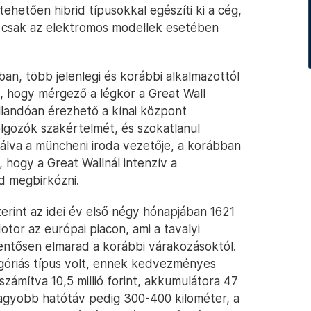
tehetően hibrid típusokkal egészíti ki a cég,
n csak az elektromos modellek esetében
ban, több jelenlegi és korábbi alkalmazottól
, hogy mérgező a légkör a Great Wall
 állandóan érezhető a kínai központ
olgozók szakértelmét, és szokatlanul
lva a müncheni iroda vezetője, a korábban
 hogy a Great Wallnál intenzív a
d megbirkózni.
erint az idei év első négy hónapjában 1621
tor az európai piacon, ami a tavalyi
entősen elmarad a korábbi várakozásoktól.
góriás típus volt, ennek kedvezményes
ámítva 10,5 millió forint, akkumulátora 47
nagyobb hatótáv pedig 300-400 kilométer, a