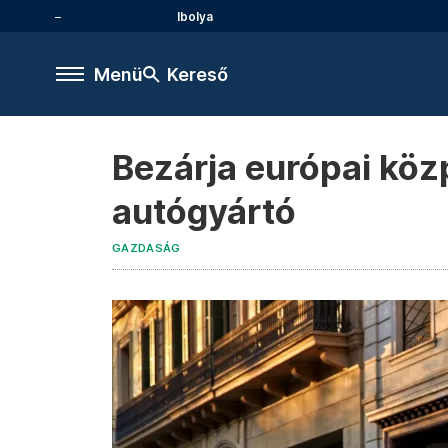
Ibolya
Menü
Kereső
Bezárja európai köz
autógyártó
GAZDASÁG