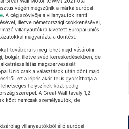
ínai Great Wall Motor (GWM) 2021-óta
usztus végén megszűnik a márka európai
pe
. A cég szóvivője a villanyautók iránti
sével, illetve németországi csökkenésével,
rmazó villanyautókra kivetett Európai uniós
ázatokkal magyarázta a döntést.
ókat továbbra is meg lehet majd vásárolni
gi, bolgár, illetve svéd kereskedésekben, de
alkatrészellátás megszervezését
ópai Unió csak a választások után dönt majd
ről, ez a lépés akár fel is gyorsíthatja a
 lehetséges helyszínek közt pedig
rszág szerepel. A Great Wall tavaly 1,2
lyek közt nemcsak személyautók, de
 kizárólag villanyautókból álló európai