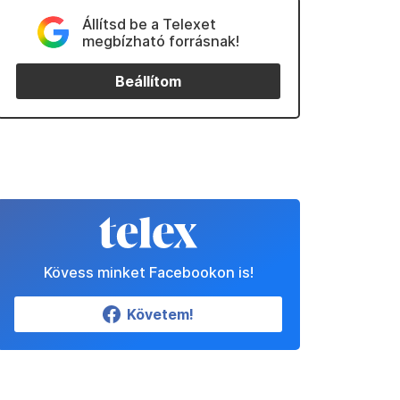
Állítsd be a Telexet
megbízható forrásnak!
Beállítom
Kövess minket Facebookon is!
Követem!