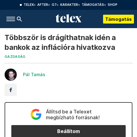
TELEX
AFTER
G7
KARAKTER
TÁMOGATÁS
SHOP
Támogatás
Többször is drágíthatnak idén a
bankok az inflációra hivatkozva
GAZDASÁG
Pál Tamás
Állítsd be a Telexet
megbízható forrásnak!
Beállítom