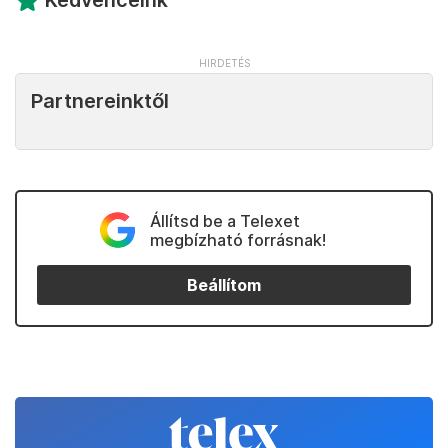
Kedvenceink
Partnereinktől
Állítsd be a Telexet
megbízható forrásnak!
Beállítom