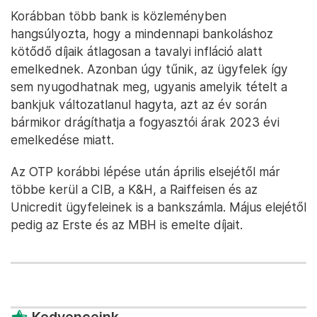
Korábban több bank is közleményben
hangsúlyozta, hogy a mindennapi bankoláshoz
kötődő díjaik átlagosan a tavalyi infláció alatt
emelkednek. Azonban úgy tűnik, az ügyfelek így
sem nyugodhatnak meg, ugyanis amelyik tételt a
bankjuk változatlanul hagyta, azt az év során
bármikor drágíthatja a fogyasztói árak 2023 évi
emelkedése miatt.
Az OTP korábbi lépése után április elsejétől már
többe kerül a CIB, a K&H, a Raiffeisen és az
Unicredit ügyfeleinek is a bankszámla. Május elejétől
pedig az Erste és az MBH is emelte díjait.