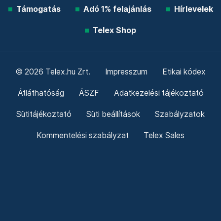
Támogatás
Adó 1% felajánlás
Hírlevelek
Telex Shop
© 2026 Telex.hu Zrt.
Impresszum
Etikai kódex
Átláthatóság
ÁSZF
Adatkezelési tájékoztató
Sütitájékoztató
Süti beállítások
Szabályzatok
Kommentelési szabályzat
Telex Sales