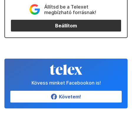
Állítsd be a Telexet
megbízható forrásnak!
Beállítom
Kövess minket Facebookon is!
Követem!