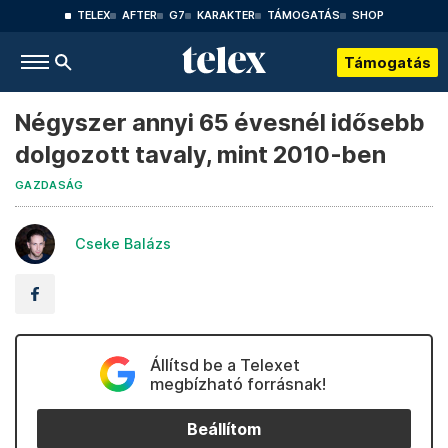
TELEX
AFTER
G7
KARAKTER
TÁMOGATÁS
SHOP
Támogatás
Négyszer annyi 65 évesnél idősebb
dolgozott tavaly, mint 2010-ben
GAZDASÁG
Cseke Balázs
Állítsd be a Telexet
megbízható forrásnak!
Beállítom