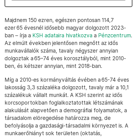
Majdnem 150 ezren, egészen pontosan 114,7
ezer 65 évesnél idősebb magyar dolgozott 2023-
ban – írja a
KSH adataira hivatkozva
a
Pénzcentrum
.
Az elmúlt években jelentősen megnőtt az idős
munkavállalók száma, tavaly négyszer annyian
dolgoztak a 65–74 éves korosztályból, mint 2010-
ben, és kétszer annyian, mint 2018-ban.
Míg a 2010-es kormányváltás évében a 65-74 éves
lakosság 3,3 százaléka dolgozott, tavaly már a 10,1
százalékuk vállalt munkát. A KSH szerint az idős
korcsoportokban foglalkoztatottak létszámának
alakulását alapvetően a demográfiai folyamatok, a
társadalom elöregedése határozza meg, de
befolyásolja a gazdasági-társadalmi környezet is. A
munkaerőhiányt sok területen (oktatás,