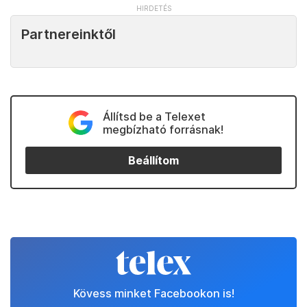
Partnereinktől
Állítsd be a Telexet
megbízható forrásnak!
Beállítom
Kövess minket Facebookon is!