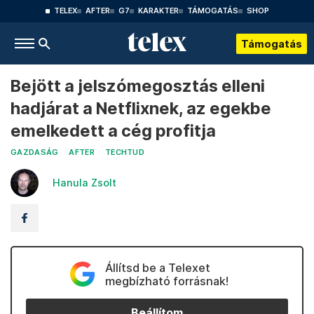
TELEX
AFTER
G7
KARAKTER
TÁMOGATÁS
SHOP
Támogatás
Bejött a jelszómegosztás elleni
hadjárat a Netflixnek, az egekbe
emelkedett a cég profitja
GAZDASÁG
AFTER
TECHTUD
Hanula Zsolt
Állítsd be a Telexet
megbízható forrásnak!
Beállítom