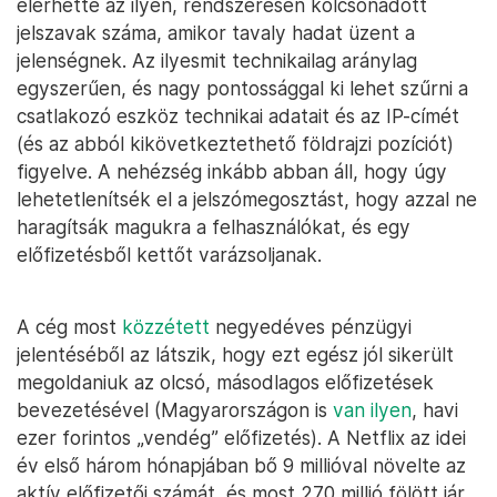
elérhette az ilyen, rendszeresen kölcsönadott
jelszavak száma, amikor tavaly hadat üzent a
jelenségnek. Az ilyesmit technikailag aránylag
egyszerűen, és nagy pontossággal ki lehet szűrni a
csatlakozó eszköz technikai adatait és az IP-címét
(és az abból kikövetkeztethető földrajzi pozíciót)
figyelve. A nehézség inkább abban áll, hogy úgy
lehetetlenítsék el a jelszómegosztást, hogy azzal ne
haragítsák magukra a felhasználókat, és egy
előfizetésből kettőt varázsoljanak.
A cég most
közzétett
negyedéves pénzügyi
jelentéséből az látszik, hogy ezt egész jól sikerült
megoldaniuk az olcsó, másodlagos előfizetések
bevezetésével (Magyarországon is
van ilyen
, havi
ezer forintos „vendég” előfizetés). A Netflix az idei
év első három hónapjában bő 9 millióval növelte az
aktív előfizetői számát, és most 270 millió fölött jár.