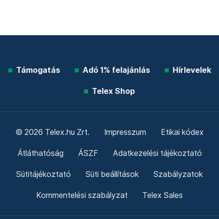
Támogatás
Adó 1% felajánlás
Hírlevelek
Telex Shop
© 2026 Telex.hu Zrt.
Impresszum
Etikai kódex
Átláthatóság
ÁSZF
Adatkezelési tájékoztató
Sütitájékoztató
Süti beállítások
Szabályzatok
Kommentelési szabályzat
Telex Sales