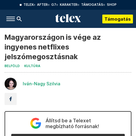
TELEX
AFTER
G7
KARAKTER
TÁMOGATÁS
SHOP
Támogatás
Magyarországon is vége az
ingyenes netflixes
jelszómegosztásnak
BELFÖLD
KULTÚRA
Iván-Nagy Szilvia
Állítsd be a Telexet
megbízható forrásnak!