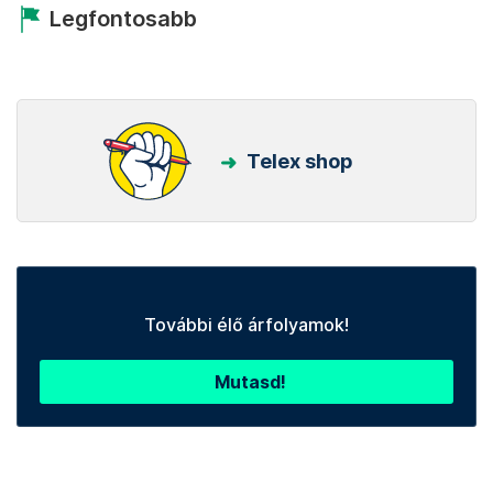
Legfontosabb
Telex shop
További élő árfolyamok!
Mutasd!