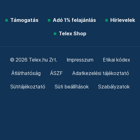
Támogatás
Adó 1% felajánlás
Hírlevelek
Telex Shop
© 2026 Telex.hu Zrt.
Impresszum
Etikai kódex
Átláthatóság
ÁSZF
Adatkezelési tájékoztató
Sütitájékoztató
Süti beállítások
Szabályzatok
Kommentelési szabályzat
Telex Sales