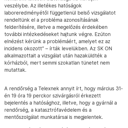
veszélybe. Az illetékes hatóságok
laboreredményétől függetlenül belső vizsgálatot
rendeltünk el a probléma azonosításának
felderítésére, illetve a megelőzés érdekében
további intézkedéseket hajtunk végre. Ezúton
elnézést kérünk a problémáért, amelyet ez az
incidens okozott” – írták levelükben. Az SK ON
alkalmazottait a vizsgálat után hazaküldték a
kórházból, mert semmi szokatlan tünetet nem
mutattak.
A rendőrség a Telexnek annyit írt, hogy március 31-
én 19 óra 19 perckor szivárgásról érkezett
bejelentés a hatósághoz, illetve, hogy a gyárnál a
rendőrség, a katasztrófavédelem és a
mentőszolgálat munkatársai is megjelentek.