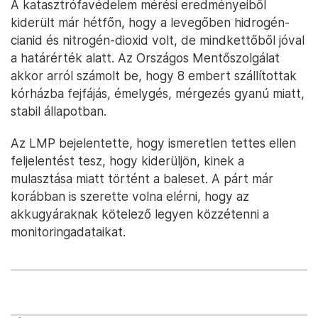
A katasztrófavédelem mérési eredményeiből
kiderült már hétfőn, hogy a levegőben hidrogén-
cianid és nitrogén-dioxid volt, de mindkettőből jóval
a határérték alatt. Az Országos Mentőszolgálat
akkor arról számolt be, hogy 8 embert szállítottak
kórházba fejfájás, émelygés, mérgezés gyanú miatt,
stabil állapotban.
Az LMP bejelentette, hogy ismeretlen tettes ellen
feljelentést tesz, hogy kiderüljön, kinek a
mulasztása miatt történt a baleset. A párt már
korábban is szerette volna elérni, hogy az
akkugyáraknak kötelező legyen közzétenni a
monitoringadataikat.