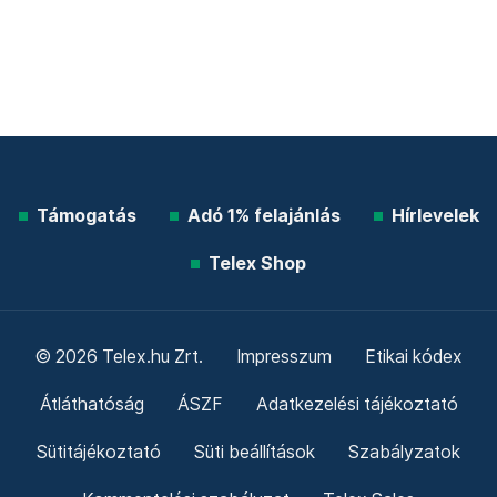
Támogatás
Adó 1% felajánlás
Hírlevelek
Telex Shop
© 2026 Telex.hu Zrt.
Impresszum
Etikai kódex
Átláthatóság
ÁSZF
Adatkezelési tájékoztató
Sütitájékoztató
Süti beállítások
Szabályzatok