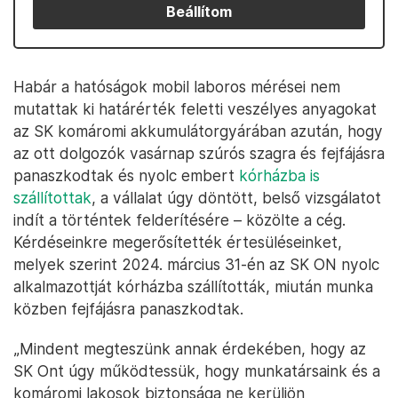
Beállítom
Habár a hatóságok mobil laboros mérései nem
mutattak ki határérték feletti veszélyes anyagokat
az SK komáromi akkumulátorgyárában azután, hogy
az ott dolgozók vasárnap szúrós szagra és fejfájásra
panaszkodtak és nyolc embert
kórházba is
szállítottak
, a vállalat úgy döntött, belső vizsgálatot
indít a történtek felderítésére – közölte a cég.
Kérdéseinkre megerősítették értesüléseinket,
melyek szerint 2024. március 31-én az SK ON nyolc
alkalmazottját kórházba szállították, miután munka
közben fejfájásra panaszkodtak.
„Mindent megteszünk annak érdekében, hogy az
SK Ont úgy működtessük, hogy munkatársaink és a
komáromi lakosok biztonsága ne kerüljön