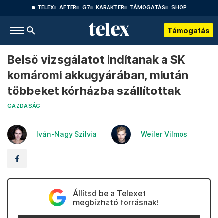
TELEX
AFTER
G7
KARAKTER
TÁMOGATÁS
SHOP
Támogatás
Belső vizsgálatot indítanak a SK
komáromi akkugyárában, miután
többeket kórházba szállítottak
GAZDASÁG
Iván-Nagy Szilvia
Weiler Vilmos
Állítsd be a Telexet
megbízható forrásnak!