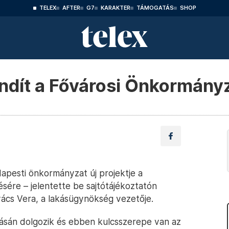
TELEX
AFTER
G7
KARAKTER
TÁMOGATÁS
SHOP
ndít a Fővárosi Önkormány
dapesti önkormányzat új projektje a
ére – jelentette be sajtótájékoztatón
ács Vera, a lakásügynökség vezetője.
zásán dolgozik és ebben kulcsszerepe van az