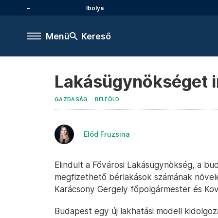
Ibolya
Menü
Kereső
Lakásügynökséget i
GAZDASÁG
BELFÖLD
Előd Fruzsina
Elindult a Fővárosi Lakásügynökség, a bu
megfizethető bérlakások számának növelés
Karácsony Gergely főpolgármester és Kov
Budapest egy új lakhatási modell kidolgo