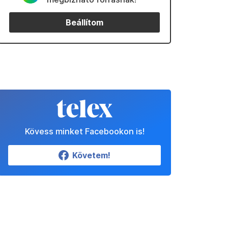
Beállítom
Kövess minket Facebookon is!
Követem!