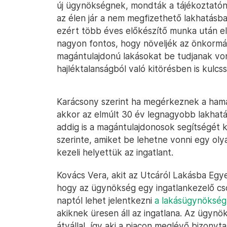
új ügynökségnek, mondták a tájékoztatón
az élen jár a nem megfizethető lakhatásb
ezért több éves előkészítő munka után el
nagyon fontos, hogy növeljék az önkormán
magántulajdonú lakásokat be tudjanak vo
hajléktalanságból való kitörésben is kulc
Karácsony szerint ha megérkeznek a hama
akkor az elmúlt 30 év legnagyobb lakhatási
addig is a magántulajdonosok segítségét 
szerinte, amiket be lehetne vonni egy o
kezeli helyettük az ingatlant.
Kovács Vera, akit az Utcáról Lakásba Egyes
hogy az ügynökség egy ingatlankezelő cs
naptól lehet jelentkezni
a lakásügynökség
akiknek üresen áll az ingatlana. Az ügyn
átvállal, így aki a piacon meglévő bizonyt