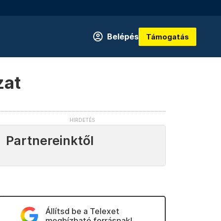
Belépés
Támogatás
zat
Partnereinktől
Állítsd be a Telexet
megbízható forrásnak!