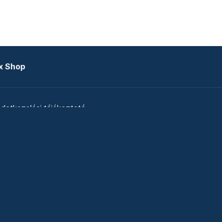
x Shop
datkezelési tájékoztató
zat
Telex Sales