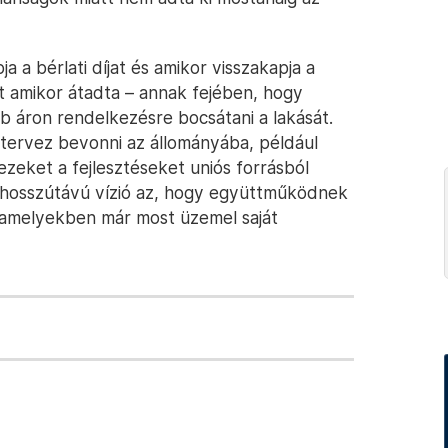
a a bérlati díjat és amikor visszakapja a
nt amikor átadta – annak fejében, hogy
bb áron rendelkezésre bocsátani a lakását.
tervez bevonni az állományába, például
 ezeket a fejlesztéseket uniós forrásból
 a hosszútávú vízió az, hogy együttműködnek
, amelyekben már most üzemel saját