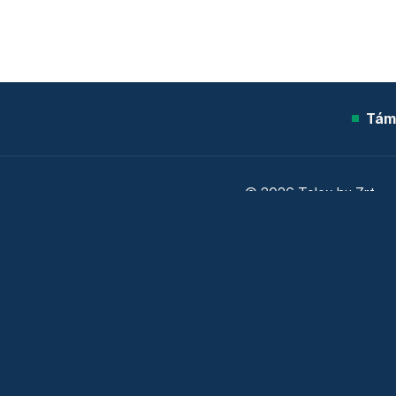
Tám
© 2026 Telex.hu Zrt.
Sütitájékoztató