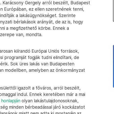
. Karácsony Gergely arról beszélt, Budapest
an Európában, ez ellen szeretnének tenni,
indítják a lakásügynökséget. Szerinte
yzati bérlakások arányát, de az is, hogy
nni a megfizethető körbe. Ennek a
sszerepe van, mondta.
rosan kiírandó Európai Uniós források,
 programját fogják tudni elindítani, de
kérik. Sok üres lakás van Budapesten
lyan modellben, amelyben az önkormányzat
ülettől igazolt a főváros, arról beszélt,
omaggal indul. Ennek keretében már a mai
 honlapján
olyan lakástulajdonosoknak,
ökség minden bérbeadással járó kockázatot
alanságok miatt nem adta ki mostanáig az