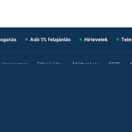
ogatás
Adó 1% felajánlás
Hírlevelek
Tele
Impresszum
Etikai kódex
Átláthatóság
ÁSZF
A
Süti beállítások
Szabályzatok
Kommentelési szabály