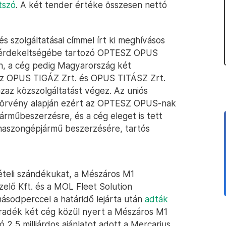
tszó
. A két tender értéke összesen nettó
s szolgáltatásai címmel írt ki meghívásos
 érdekeltségébe tartozó OPTESZ OPUS
n, a cég pedig Magyarország két
 az OPUS TIGÁZ Zrt. és OPUS TITÁSZ Zrt.
az közszolgáltatást végez. Az uniós
 törvény alapján ezért az OPTESZ OPUS-nak
járműbeszerzésre, és a cég eleget is tett
s)haszongépjármű beszerzésére, tartós
ételi szándékukat, a Mészáros M1
elő Kft. és a MOL Fleet Solution
másodperccel a határidő lejárta után
adták
aradék két cég közül nyert a Mészáros M1
tó 2,5 milliárdos ajánlatot adott a Mercarius