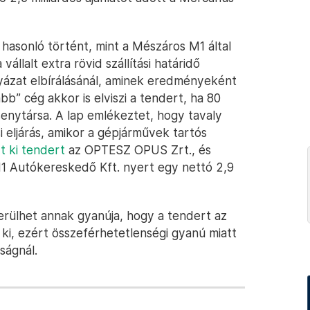
 hasonló történt, mint a Mészáros M1 által
 vállalt extra rövid szállítási határidő
ályázat elbírálásánál, aminek eredményeként
bb” cég akkor is elviszi a tendert, ha 80
senytársa. A lap emlékeztet, hogy tavaly
 eljárás, amikor a gépjárművek tartós
rt ki tendert
az OPTESZ OPUS Zrt., és
1 Autókereskedő Kft. nyert egy nettó 2,9
merülhet annak gyanúja, hogy a tendert az
ki, ezért összeférhetetlenségi gyanú miatt
ságnál.