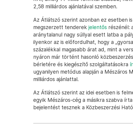
2,58 milliárdos ajánlatával szemben.
Az Átlátszó szerint azonban ez esetben is
megszerzett tenderek
jelentős
részénél: a
aránytalanul nagy súllyal esett latba a p
ilyenkor az is előfordulhat, hogy a „gyorsa
százalékkal magasabb árat ad, mint a ver
nyáron már történt hasonló közbeszerzési
bérletére és kiegészítő szolgáltatásokra
í
ugyanilyen metódus alapján a Mészáros M
milliárdos ajánlattal.
Az Átlátszó szerint az idei esetben is fel
egyik Mészáros-cég a másikra szabva írta 
bejelentést tesznek a Közbeszerzési Ható