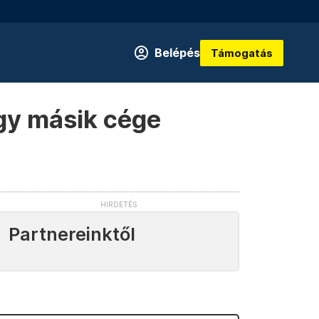
Belépés
Támogatás
egy másik cége
Partnereinktől