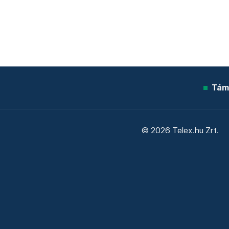
Tám
© 2026 Telex.hu Zrt.
Sütitájékoztató