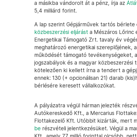
a másikba vándorolt át a pénz, írja az
Átlá
5,4 milliárd forint.
A lap szerint Gépjárművek tartós bérlete é
közbeszerzési eljárást
a Mészáros Lőrinc
Energetikai Támogató Zrt. tavaly év végé
meghatározó energetikai szereplőjének,
működését támogató tevékenységeket, az
jogszabályok és a magyar közbeszerzési
kötelezően ki kellett írna a tendert a gép
ennek: 130 (+ opcionálisan 21) darab (ki
bérlésére keresett vállalkozókat.
A pályázatra végül hárman jelezték részv
Autókereskedő Kft., a Mercarius Flottakez
Flottakezelő Kft. Utóbbit kizárták, mert 
be
részvételi jelentkezésüket. Végül a m
Kft., amely 77 millió forinttal olcsóbb, net