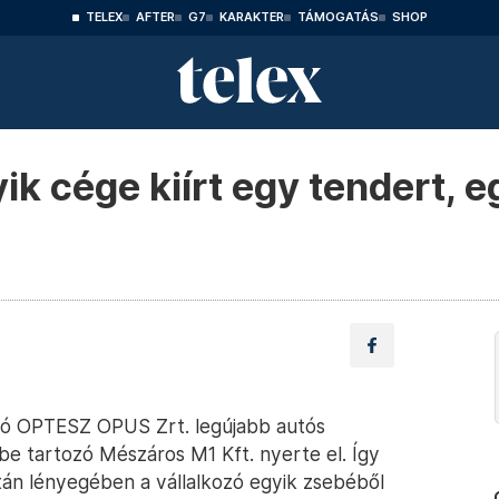
TELEX
AFTER
G7
KARAKTER
TÁMOGATÁS
SHOP
ik cége kiírt egy tendert, 
zó OPTESZ OPUS Zrt. legújabb autós
e tartozó Mészáros M1 Kft. nyerte el. Így
után lényegében a vállalkozó egyik zsebéből