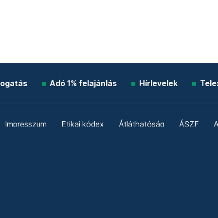
ogatás
Adó 1% felajánlás
Hírlevelek
Tele
Impresszum
Etikai kódex
Átláthatóság
ÁSZF
A
Süti beállítások
Szabályzatok
Kommentelési szabály