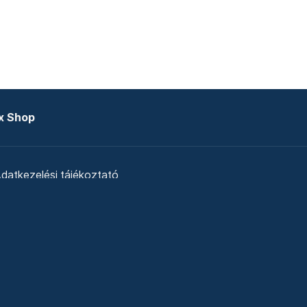
x Shop
datkezelési tájékoztató
zat
Telex Sales