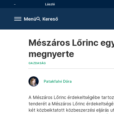
László
Menü
Kereső
Mészáros Lőrinc egy
megnyerte
GAZDASÁG
Patakfalvi Dóra
A Mészáros Lőrinc érdekeltségébe tarto
tenderét a Mészáros Lőrinc érdekeltségéb
két közbeiktatott közbeszerzési eljárás 