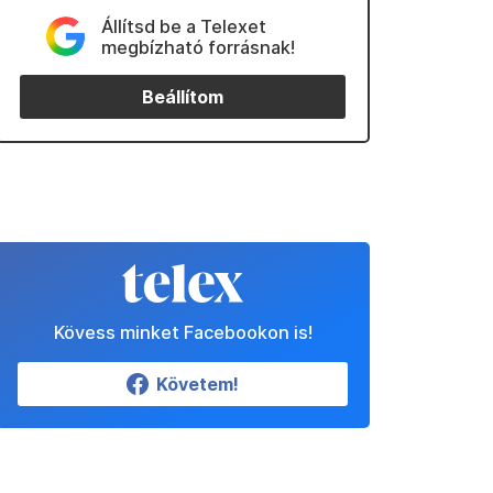
Állítsd be a Telexet
megbízható forrásnak!
Beállítom
Kövess minket Facebookon is!
Követem!