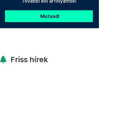
További élő árfolyamok!
Mutasd!
Friss hírek