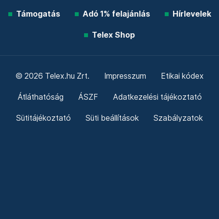
Támogatás
Adó 1% felajánlás
Hírlevelek
Telex Shop
© 2026 Telex.hu Zrt.
Impresszum
Etikai kódex
Átláthatóság
ÁSZF
Adatkezelési tájékoztató
Sütitájékoztató
Süti beállítások
Szabályzatok
Kommentelési szabályzat
Telex Sales