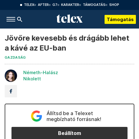
TELEX
AFTER
G7
KARAKTER
TÁMOGATÁS
SHOP
Támogatás
Jövőre kevesebb és drágább lehet
a kávé az EU-ban
GAZDASÁG
Németh-Halász
Nikolett
Állítsd be a Telexet
megbízható forrásnak!
Beállítom