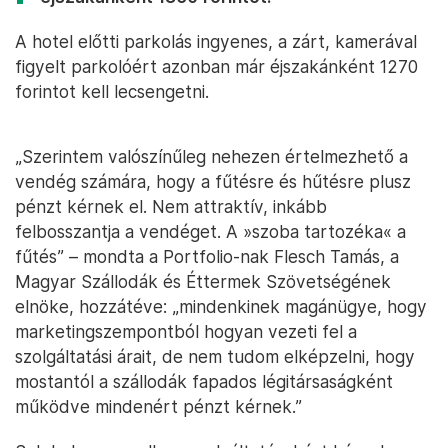
A hotel előtti parkolás ingyenes, a zárt, kamerával
figyelt parkolóért azonban már éjszakánként 1270
forintot kell lecsengetni.
„Szerintem valószínűleg nehezen értelmezhető a
vendég számára, hogy a fűtésre és hűtésre plusz
pénzt kérnek el. Nem attraktív, inkább
felbosszantja a vendéget. A »szoba tartozéka« a
fűtés” – mondta a Portfolio-nak Flesch Tamás, a
Magyar Szállodák és Éttermek Szövetségének
elnöke, hozzátéve: „mindenkinek magánügye, hogy
marketingszempontból hogyan vezeti fel a
szolgáltatási árait, de nem tudom elképzelni, hogy
mostantól a szállodák fapados légitársaságként
működve mindenért pénzt kérnek.”