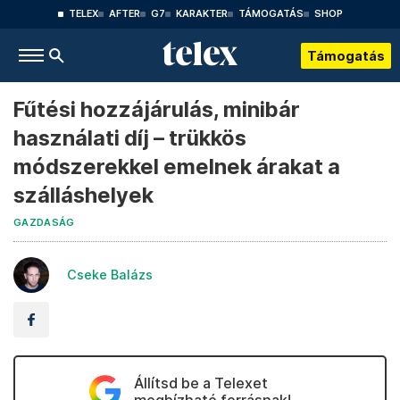
TELEX
AFTER
G7
KARAKTER
TÁMOGATÁS
SHOP
Támogatás
Fűtési hozzájárulás, minibár
használati díj – trükkös
módszerekkel emelnek árakat a
szálláshelyek
GAZDASÁG
Cseke Balázs
Állítsd be a Telexet