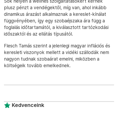
Sok helyen a wellnes szolgáltatásokért kérnek
plusz pénzt a vendégektől, míg van, ahol inkább
dinamikus árazást alkalmaznak a kereslet-kínálat
függvényében, így egy szobaéjszaka ára függ a
foglalás időtartamától, a kiválasztott tartózkodási
időszaktól és az ellátás típusától.
Flesch Tamás szerint a jelenlegi magyar inflációs és
keresleti viszonyok mellett a vidéki szállodák nem
nagyon tudnak szobaárat emelni, miközben a
költségeik tovább emelkednek.
Kedvenceink