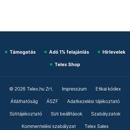
Támogatás
Adó 1% felajánlás
Hírlevelek
Telex Shop
© 2026 Telex.hu Zrt.
Impresszum
Etikai kódex
Átláthatóság
ÁSZF
Adatkezelési tájékoztató
Sütitájékoztató
Süti beállítások
Szabályzatok
Kommentelési szabályzat
Telex Sales