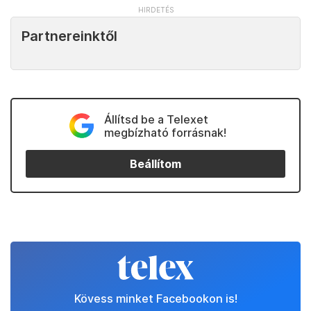
Partnereinktől
Állítsd be a Telexet
megbízható forrásnak!
Beállítom
Kövess minket Facebookon is!