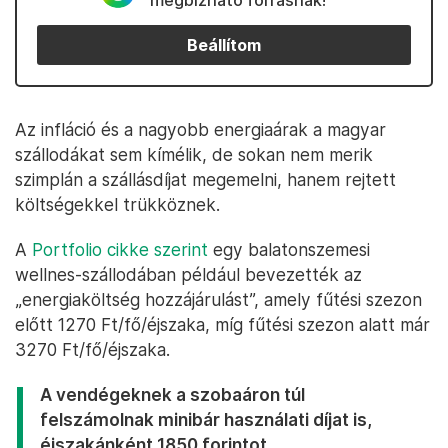
megbízható forrásnak!
Beállítom
Az infláció és a nagyobb energiaárak a magyar
szállodákat sem kímélik, de sokan nem merik
szimplán a szállásdíjat megemelni, hanem rejtett
költségekkel trükköznek.
A
Portfolio cikke szerint
egy balatonszemesi
wellnes-szállodában például bevezették az
„energiaköltség hozzájárulást”, amely fűtési szezon
előtt 1270 Ft/fő/éjszaka, míg fűtési szezon alatt már
3270 Ft/fő/éjszaka.
A vendégeknek a szobaáron túl
felszámolnak minibár használati díjat is,
éjszakánként 1850 forintot.