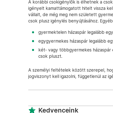
A korábbi csokigénylők is élhetnek a cso
igényelt kamattámogatott hitelt vissza kel
vállalt, de még meg nem született gyermekr
csok plusz igénylés benyújtásához. Egyé
gyermektelen házaspár legalább egy,
egygyermekes házaspár legalább egy,
két- vagy többgyermekes házaspár e
csok pluszt.
A személyi feltételek között szerepel, ho
jogviszonyt kell igazolni, függetlenül az ig
Kedvenceink