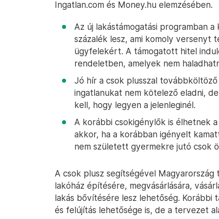
Ingatlan.com és Money.hu elemzésében.
Az új lakástámogatási programban a
százalék lesz, ami komoly versenyt 
ügyfelekért. A támogatott hitel induló
rendeletben, amelyek nem haladhatn
Jó hír a csok plusszal továbbköltöz
ingatlanukat nem kötelező eladni, 
kell, hogy legyen a jelenleginél.
A korábbi csokigénylők is élhetnek a
akkor, ha a korábban igényelt kamatt
nem született gyermekre jutó csok ö
A csok plusz segítségével Magyarország t
lakóház építésére, megvásárlására, vásár
lakás bővítésére lesz lehetőség. Korábbi 
és felújítás lehetősége is, de a tervezet 