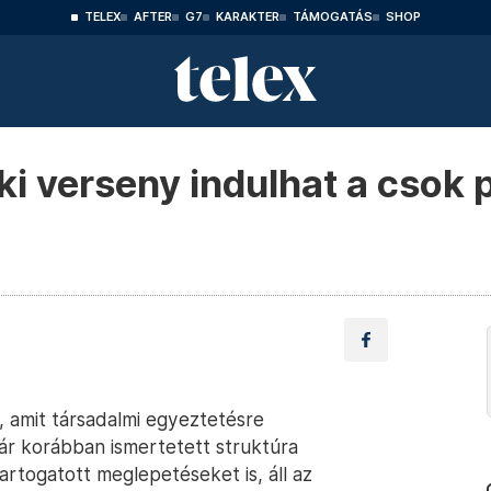
TELEX
AFTER
G7
KARAKTER
TÁMOGATÁS
SHOP
ki verseny indulhat a csok 
, amit társadalmi egyeztetésre
ár korábban ismertetett struktúra
tartogatott meglepetéseket is, áll az