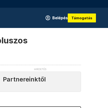
Belépés
Támogatás
pluszos
Partnereinktől