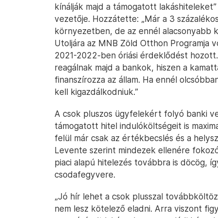
kínálják majd a támogatott lakáshiteleke
vezetője. Hozzátette: „Már a 3 százalékos
környezetben, de az ennél alacsonyabb 
Utoljára az MNB Zöld Otthon Programja vo
2021-2022-ben óriási érdeklődést hozott
reagálnak majd a bankok, hiszen a kamat
finanszírozza az állam. Ha ennél olcsóbba
kell kigazdálkodniuk.”
A csok pluszos ügyfelekért folyó banki ve
támogatott hitel indulóköltségeit is maxim
felül már csak az értékbecslés és a helysz
Levente szerint mindezek ellenére fokozó
piaci alapú hitelezés továbbra is döcög, í
csodafegyvere.
„Jó hír lehet a csok plusszal továbbkölt
nem lesz kötelező eladni. Arra viszont fig