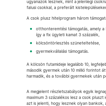
ugyanazok lesznek, mint a jelenlegi csokná
falusi csokkal, a preferált kistelepülések
A csok plusz hitelprogram három támogatás
otthonteremtési támogatás, amely a
így a fix ügyleti kamat 3 százalék,
kölcsöntörlesztés szüneteltetése,
gyermekvállalási támogatás.
A kölcsön futamideje legalább 10, legfelj
második gyermek után 10 millió forintot átv
harmadik, és a további gyermekek után pedi
A megjelent részletszabályok egyik legn
maximum 3 százalékos lesz a csok pluszt i
azt is jelenti, hogy lesznek olyan bankok