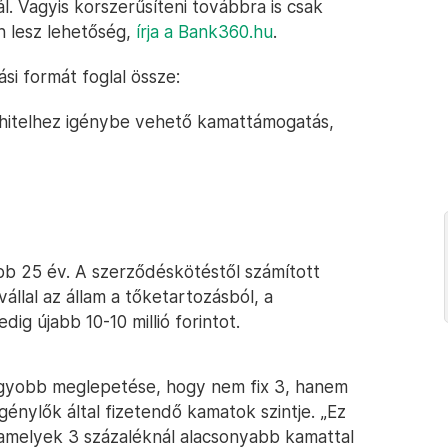
l. Vagyis korszerűsíteni továbbra is csak
en lesz lehetőség,
írja a Bank360.hu
.
i formát foglal össze:
 hitelhez igénybe vehető kamattámogatás,
ebb 25 év. A szerződéskötéstől számított
állal az állam a tőketartozásból, a
g újabb 10-10 millió forintot.
agyobb meglepetése, hogy nem fix 3, hanem
génylők által fizetendő kamatok szintje. „Ez
, amelyek 3 százaléknál alacsonyabb kamattal