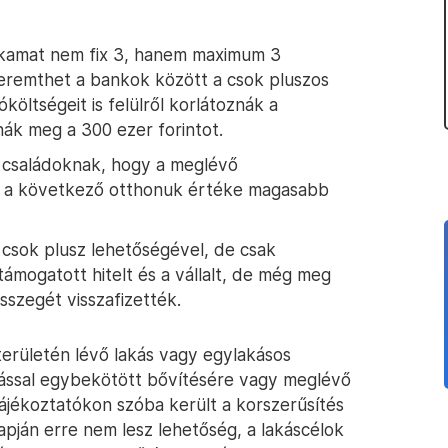
 kamat nem fix 3, hanem maximum 3
teremthet a bankok között a csok pluszos
költségeit is felülről korlátoznák a
ák meg a 300 ezer forintot.
ő családoknak, hogy a meglévő
de a következő otthonuk értéke magasabb
 csok plusz lehetőségével, de csak
ámogatott hitelt és a vállalt, de még meg
sszegét visszafizették.
erületén lévő lakás vagy egylakásos
lással egybekötött bővítésére vagy meglévő
tájékoztatókon szóba került a korszerűsítés
alapján erre nem lesz lehetőség, a lakáscélok