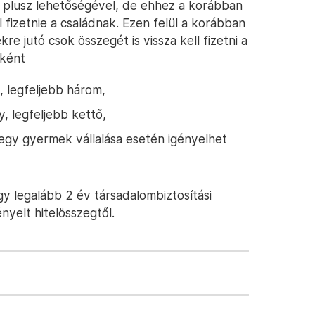
k plusz lehetőségével, de ehhez a korábban
l fizetnie a családnak. Ezen felül a korábban
e jutó csok összegét is vissza kell fizetni a
bként
 legfeljebb három,
 legfeljebb kettő,
gy gyermek vállalása esetén igényelhet
gy legalább 2 év társadalombiztosítási
ényelt hitelösszegtől.