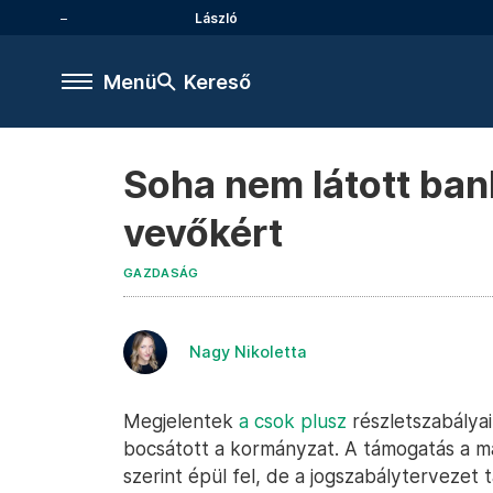
László
Menü
Kereső
Soha nem látott ban
vevőkért
GAZDASÁG
Nagy Nikoletta
Megjelentek
a csok plusz
részletszabályai
bocsátott a kormányzat. A támogatás a m
szerint épül fel, de a jogszabálytervezet 