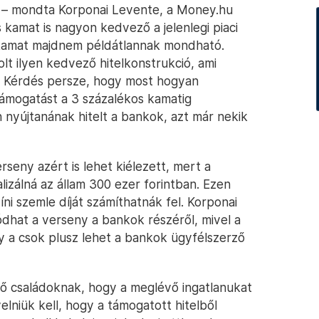
t” – mondta Korponai Levente, a Money.hu
 kamat is nagyon kedvező a jelenlegi piaci
kamat majdnem példátlannak mondható.
lt ilyen kedvező hitelkonstrukció, ami
. Kérdés persze, hogy most hogyan
támogatást a 3 százalékos kamatig
n nyújtanának hitelt a bankok, azt már nekik
rseny azért is lehet kiélezett, mert a
alizálná az állam 300 ezer forintban. Ezen
íni szemle díját számíthatnák fel. Korponai
dhat a verseny a bankok részéről, mivel a
gy a csok plusz lehet a bankok ügyfélszerző
öző családoknak, hogy a meglévő ingatlanukat
yelniük kell, hogy a támogatott hitelből