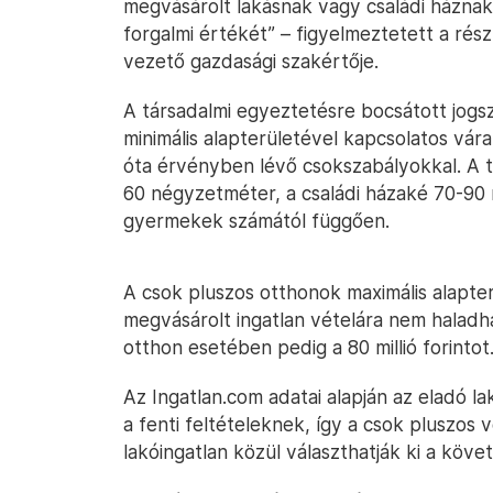
megvásárolt lakásnak vagy családi háznak 
forgalmi értékét” – figyelmeztetett a rés
vezető gazdasági szakértője.
A társadalmi egyeztetésre bocsátott jogs
minimális alapterületével kapcsolatos v
óta érvényben lévő csokszabályokkal. A tá
60 négyzetméter, a családi házaké 70-90 
gyermekek számától függően.
A csok pluszos otthonok maximális alapter
megvásárolt ingatlan vételára nem haladhat
otthon esetében pedig a 80 millió forintot
Az Ingatlan.com adatai alapján az eladó l
a fenti feltételeknek, így a csok pluszos 
lakóingatlan közül választhatják ki a köv