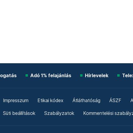
ogatás
Adó 1% felajánlás
Hírlevelek
Tele
Impresszum
Etikai kódex
Átláthatóság
ÁSZF
A
Süti beállítások
Szabályzatok
Kommentelési szabály