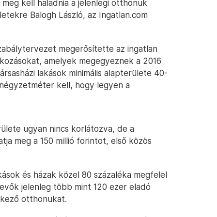
meg kell haladnia a jelenlegi otthonuk
zletekre Balogh László, az Ingatlan.com
zabálytervezet megerősítette az ingatlan
árakozásokat, amelyek megegyeznek a 2016
rsasházi lakások minimális alapterülete 40-
négyzetméter kell, hogy legyen a
ülete ugyan nincs korlátozva, de a
ja meg a 150 millió forintot, első közös
.
akások és házak közel 80 százaléka megfelel
vevők jelenleg több mint 120 ezer eladó
etkező otthonukat.