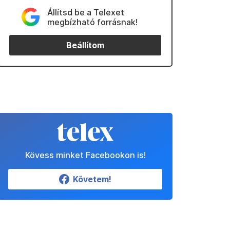
Állítsd be a Telexet
megbízható forrásnak!
Beállítom
Kövess minket Facebookon is!
Követem!