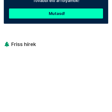
További élő árfolyamok!
Mutasd!
Friss hírek