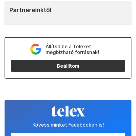
Partnereinktől
Állítsd be a Telexet
megbízható forrásnak!
Beállítom
Kövess minket Facebookon is!