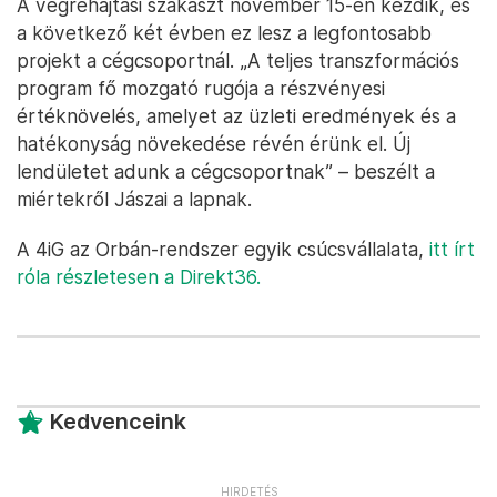
A végrehajtási szakaszt november 15-én kezdik, és
a következő két évben ez lesz a legfontosabb
projekt a cégcsoportnál. „A teljes transzformációs
program fő mozgató rugója a részvényesi
értéknövelés, amelyet az üzleti eredmények és a
hatékonyság növekedése révén érünk el. Új
lendületet adunk a cégcsoportnak” – beszélt a
miértekről Jászai a lapnak.
A 4iG az Orbán-rendszer egyik csúcsvállalata,
itt írt
róla részletesen a Direkt36.
Kedvenceink