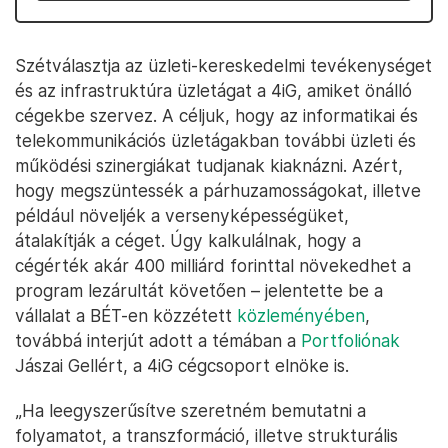
Szétválasztja az üzleti-kereskedelmi tevékenységet
és az infrastruktúra üzletágat a 4iG, amiket önálló
cégekbe szervez. A céljuk, hogy az informatikai és
telekommunikációs üzletágakban további üzleti és
működési szinergiákat tudjanak kiaknázni. Azért,
hogy megszüntessék a párhuzamosságokat, illetve
például növeljék a versenyképességüket,
átalakítják a céget. Úgy kalkulálnak, hogy a
cégérték akár 400 milliárd forinttal növekedhet a
program lezárultát követően – jelentette be a
vállalat a BÉT-en közzétett
közleményében
,
továbbá interjút adott a témában a
Portfoliónak
Jászai Gellért, a 4iG cégcsoport elnöke is.
„Ha leegyszerűsítve szeretném bemutatni a
folyamatot, a transzformáció, illetve strukturális