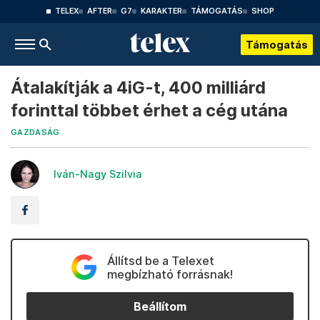
TELEX
AFTER
G7
KARAKTER
TÁMOGATÁS
SHOP
Támogatás
Átalakítják a 4iG-t, 400 milliárd
forinttal többet érhet a cég utána
GAZDASÁG
Iván-Nagy Szilvia
Állítsd be a Telexet
megbízható forrásnak!
Beállítom