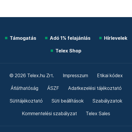
Támogatás
Adó 1% felajánlás
Hírlevelek
Telex Shop
© 2026 Telex.hu Zrt.
Impresszum
Etikai kódex
Átláthatóság
ÁSZF
Adatkezelési tájékoztató
Sütitájékoztató
Süti beállítások
Szabályzatok
Kommentelési szabályzat
Telex Sales