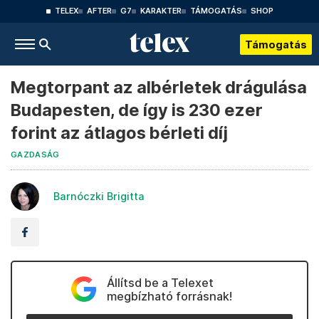
TELEX
AFTER
G7
KARAKTER
TÁMOGATÁS
SHOP
Támogatás
Megtorpant az albérletek drágulása
Budapesten, de így is 230 ezer
forint az átlagos bérleti díj
GAZDASÁG
Barnóczki Brigitta
Állítsd be a Telexet
megbízható forrásnak!