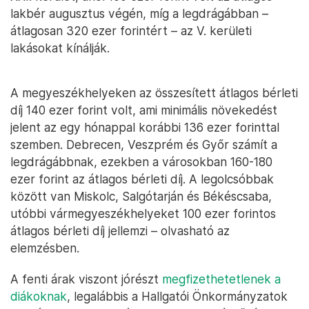
lakbér augusztus végén, míg a legdrágábban –
átlagosan 320 ezer forintért – az V. kerületi
lakásokat kínálják.
A megyeszékhelyeken az összesített átlagos bérleti
díj 140 ezer forint volt, ami minimális növekedést
jelent az egy hónappal korábbi 136 ezer forinttal
szemben. Debrecen, Veszprém és Győr számít a
legdrágábbnak, ezekben a városokban 160-180
ezer forint az átlagos bérleti díj. A legolcsóbbak
között van Miskolc, Salgótarján és Békéscsaba,
utóbbi vármegyeszékhelyeket 100 ezer forintos
átlagos bérleti díj jellemzi – olvasható az
elemzésben.
A fenti árak viszont jórészt
megfizethetetlenek a
diákoknak
, legalábbis a Hallgatói Önkormányzatok