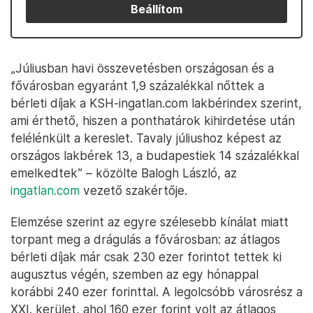
Beállítom
„Júliusban havi összevetésben országosan és a
fővárosban egyaránt 1,9 százalékkal nőttek a
bérleti díjak a KSH-ingatlan.com lakbérindex szerint,
ami érthető, hiszen a ponthatárok kihirdetése után
felélénkült a kereslet. Tavaly júliushoz képest az
országos lakbérek 13, a budapestiek 14 százalékkal
emelkedtek” – közölte Balogh László, az
ingatlan.com
vezető szakértője.
Elemzése szerint az egyre szélesebb kínálat miatt
torpant meg a drágulás a fővárosban: az átlagos
bérleti díjak már csak 230 ezer forintot tettek ki
augusztus végén, szemben az egy hónappal
korábbi 240 ezer forinttal. A legolcsóbb városrész a
XXI. kerület, ahol 160 ezer forint volt az átlagos