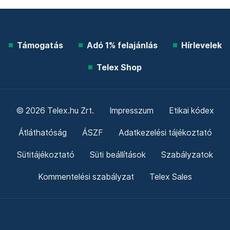
Támogatás
Adó 1% felajánlás
Hírlevelek
Telex Shop
© 2026 Telex.hu Zrt.
Impresszum
Etikai kódex
Átláthatóság
ÁSZF
Adatkezelési tájékoztató
Sütitájékoztató
Süti beállítások
Szabályzatok
Kommentelési szabályzat
Telex Sales