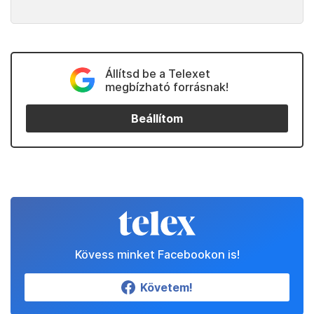
Állítsd be a Telexet
megbízható forrásnak!
Beállítom
Kövess minket Facebookon is!
Követem!