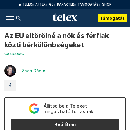
TELEX
AFTER
G7
KARAKTER
TÁMOGATÁS
SHOP
Támogatás
Az EU eltörölné a nők és férfiak
közti bérkülönbségeket
GAZDASÁG
Zách Dániel
Állítsd be a Telexet
megbízható forrásnak!
Beállítom