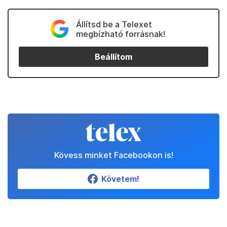
Állítsd be a Telexet
megbízható forrásnak!
Beállítom
Kövess minket Facebookon is!
Követem!