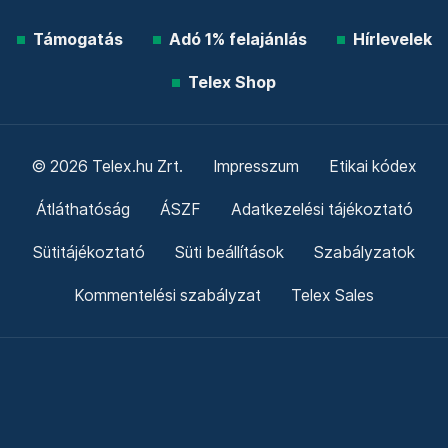
Támogatás
Adó 1% felajánlás
Hírlevelek
Telex Shop
© 2026 Telex.hu Zrt.
Impresszum
Etikai kódex
Átláthatóság
ÁSZF
Adatkezelési tájékoztató
Sütitájékoztató
Süti beállítások
Szabályzatok
Kommentelési szabályzat
Telex Sales