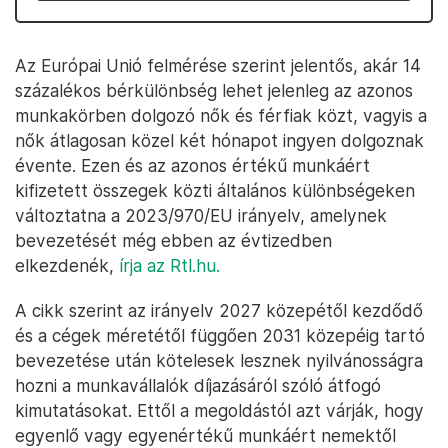
Az Európai Unió felmérése szerint jelentős, akár 14
százalékos bérkülönbség lehet jelenleg az azonos
munkakörben dolgozó nők és férfiak közt, vagyis a
nők átlagosan közel két hónapot ingyen dolgoznak
évente. Ezen és az azonos értékű munkáért
kifizetett összegek közti általános különbségeken
változtatna a 2023/970/EU irányelv, amelynek
bevezetését még ebben az évtizedben
elkezdenék,
írja az Rtl.hu.
A cikk szerint az irányelv 2027 közepétől kezdődő
és a cégek méretétől függően 2031 közepéig tartó
bevezetése után kötelesek lesznek nyilvánosságra
hozni a munkavállalók díjazásáról szóló átfogó
kimutatásokat. Ettől a megoldástól azt várják, hogy
egyenlő vagy egyenértékű munkáért nemektől