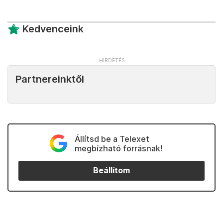
Kedvenceink
Partnereinktől
Állítsd be a Telexet
megbízható forrásnak!
Beállítom