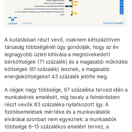
A kutatásban részt vevő, csaknem kétszázötven
társaság többségénél úgy gondolják, hogy az év
legnagyobb üzleti kihívása a megnövekedett
bérköltségek (71 százalék) és a magasabb működési
költségek (61 százalék) lesznek, a magasabb
energiaköltségeket 43 százalék jelölte meg.
A cégek nagy többsége, 97 százaléka tervezi idén a
munkabérek emelését, míg tavaly a felmérésben
részt vevők 83 százaléka nyilatkozott így. A
fizetésemelések mértéke és a munkavállalók
elvárásai azonban nem egyeznek: a munkaadók
többsége 6–15 százalékos emelést tervez, a