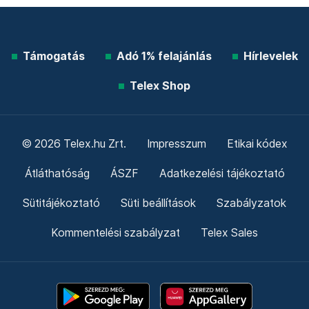
Támogatás
Adó 1% felajánlás
Hírlevelek
Telex Shop
© 2026 Telex.hu Zrt.
Impresszum
Etikai kódex
Átláthatóság
ÁSZF
Adatkezelési tájékoztató
Sütitájékoztató
Süti beállítások
Szabályzatok
Kommentelési szabályzat
Telex Sales