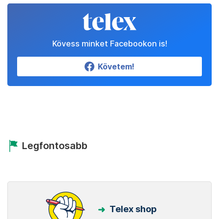
Kövess minket Facebookon is!
Követem!
Legfontosabb
Telex shop