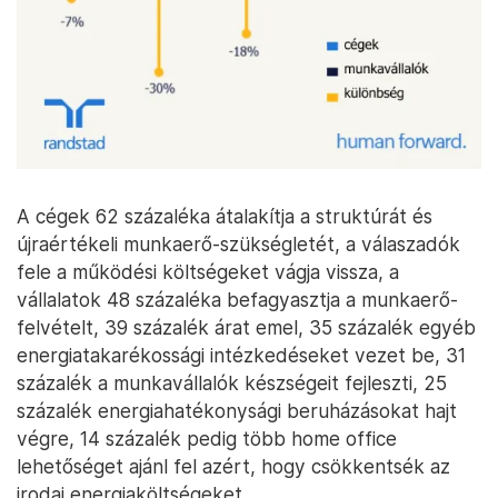
A cégek 62 százaléka átalakítja a struktúrát és
újraértékeli munkaerő-szükségletét, a válaszadók
fele a működési költségeket vágja vissza, a
vállalatok 48 százaléka befagyasztja a munkaerő-
felvételt, 39 százalék árat emel, 35 százalék egyéb
energiatakarékossági intézkedéseket vezet be, 31
százalék a munkavállalók készségeit fejleszti, 25
százalék energiahatékonysági beruházásokat hajt
végre, 14 százalék pedig több home office
lehetőséget ajánl fel azért, hogy csökkentsék az
irodai energiaköltségeket.