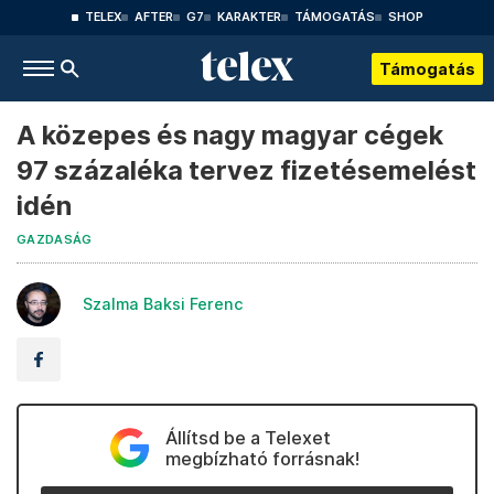
TELEX
AFTER
G7
KARAKTER
TÁMOGATÁS
SHOP
Támogatás
A közepes és nagy magyar cégek
97 százaléka tervez fizetésemelést
idén
GAZDASÁG
Szalma Baksi Ferenc
Állítsd be a Telexet
megbízható forrásnak!