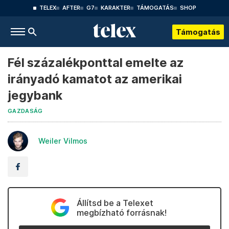
TELEX
AFTER
G7
KARAKTER
TÁMOGATÁS
SHOP
Támogatás
Fél százalékponttal emelte az
irányadó kamatot az amerikai
jegybank
GAZDASÁG
Weiler Vilmos
Állítsd be a Telexet
megbízható forrásnak!