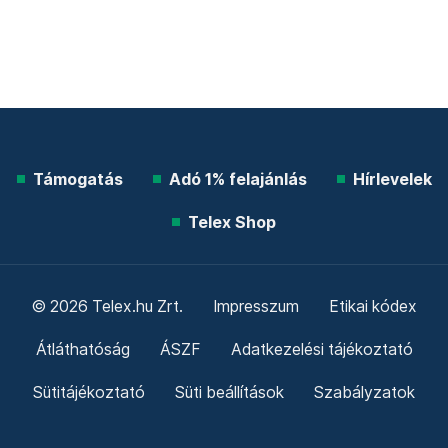
Támogatás
Adó 1% felajánlás
Hírlevelek
Telex Shop
© 2026 Telex.hu Zrt.
Impresszum
Etikai kódex
Átláthatóság
ÁSZF
Adatkezelési tájékoztató
Sütitájékoztató
Süti beállítások
Szabályzatok
Kommentelési szabályzat
Telex Sales