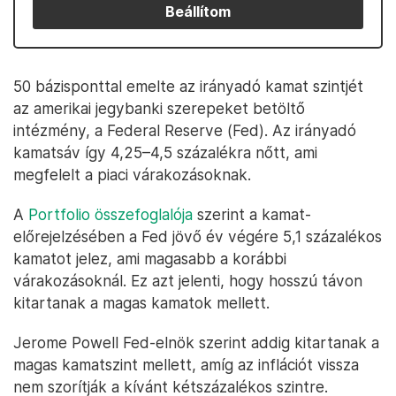
Beállítom
50 bázisponttal emelte az irányadó kamat szintjét
az amerikai jegybanki szerepeket betöltő
intézmény, a Federal Reserve (Fed). Az irányadó
kamatsáv így 4,25–4,5 százalékra nőtt, ami
megfelelt a piaci várakozásoknak.
A
Portfolio összefoglalója
szerint a kamat-
előrejelzésében a Fed jövő év végére 5,1 százalékos
kamatot jelez, ami magasabb a korábbi
várakozásoknál. Ez azt jelenti, hogy hosszú távon
kitartanak a magas kamatok mellett.
Jerome Powell Fed-elnök szerint addig kitartanak a
magas kamatszint mellett, amíg az inflációt vissza
nem szorítják a kívánt kétszázalékos szintre.