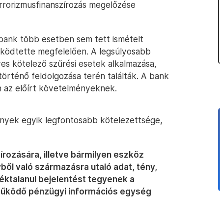
rrorizmusfinanszírozás megelőzése
ékbank több esetben sem tett ismételt
űködtette megfelelően. A legsúlyosabb
es kötelező szűrési esetek alkalmazása,
történő feldolgozása terén találták. A bank
en az előírt követelményeknek.
nyek egyik legfontosabb kötelezettsége,
rozására, illetve bármilyen eszköz
ből való származásra utaló adat, tény,
ktalanul bejelentést tegyenek a
működő pénzügyi információs egység