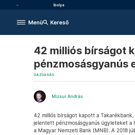
Ibolya
Menü
Kereső
42 milliós bírságot 
pénzmosásgyanús e
GAZDASÁG
Mizsur András
42 milliós bírságot kapott a Takarékbank
jelentett pénzmosásgyanús ügyleteket a h
a Magyar Nemzeti Bank (MNB). A 2018 júliu