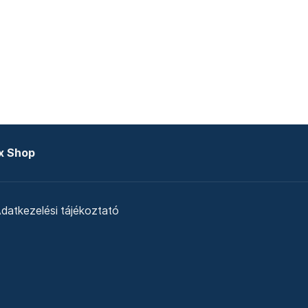
x Shop
datkezelési tájékoztató
zat
Telex Sales