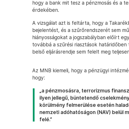
hogy a bank mit tesz a pénzmosás és a te
érdekében.
A vizsgálat azt is feltárta, hogy a Takar
bejelentést, és a szűrőrendszerét sem m
hiányosságokat a jogszabályban előírt egy
továbbá a szűrési riasztások határidőben 
belső eljárásrendje sem felelt meg teljes
Az MNB kiemeli, hogy a pénzügyi intézmé
hogy:
„a pénzmosásra, terrorizmus finanszí
ilyen jellegű, büntetendő cselekmény
körülmény felmerülése esetén haladé
nemzeti adóhatóságon (NAV) belül 
felé.”