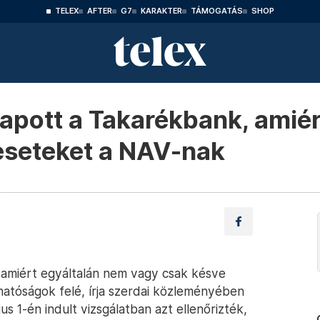
TELEX
AFTER
G7
KARAKTER
TÁMOGATÁS
SHOP
kapott a Takarékbank, amiér
seteket a NAV-nak
, amiért egyáltalán nem vagy csak késve
atóságok felé, írja szerdai közleményében
s 1-én indult vizsgálatban azt ellenőrizték,