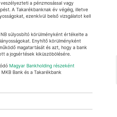
 veszélyezteti a pénzmosással vagy
épést. A Takarékbanknak év végéig, illetve
ányosságokat, ezenkívül belső vizsgálatot kell
NB súlyosbító körülményként értékelte a
hiányosságokat. Enyhítő körülményként
működő magatartását és azt, hogy a bank
ott a jogsértések kiküszöbölésére.
lódó
Magyar Bankholding részeként
z MKB Bank és a Takarékbank