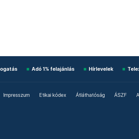
ogatás
Adó 1% felajánlás
Hírlevelek
Tele
Impresszum
Etikai kódex
Átláthatóság
ÁSZF
A
Süti beállítások
Szabályzatok
Kommentelési szabály