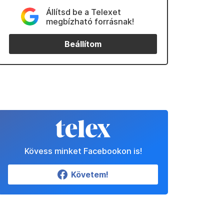
Állítsd be a Telexet
megbízható forrásnak!
Beállítom
Kövess minket Facebookon is!
Követem!