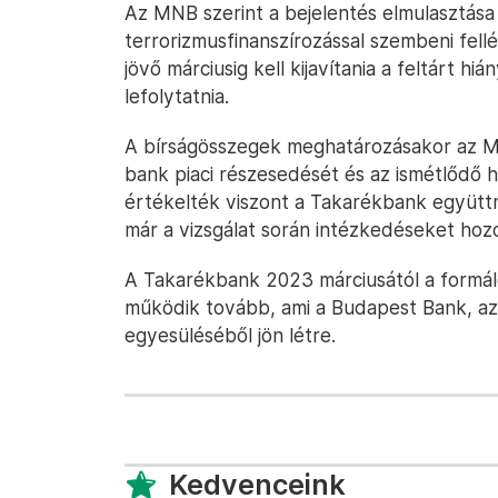
Az MNB szerint a bejelentés elmulasztása
terrorizmusfinanszírozással szembeni fell
jövő márciusig kell kijavítania a feltárt hi
lefolytatnia.
A bírságösszegek meghatározásakor az M
bank piaci részesedését és az ismétlődő 
értékelték viszont a Takarékbank együtt
már a vizsgálat során intézkedéseket hoz
A Takarékbank 2023 márciusától a formá
működik tovább, ami a Budapest Bank, a
egyesüléséből jön létre.
Kedvenceink