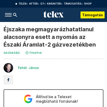
TELEX
AFTER
G7
KARAKTER
TÁMOGATÁS
SHOP
Támogatás
Éjszaka megmagyarázhatatlanul
alacsonyra esett a nyomás az
Északi Áramlat-2 gázvezetékben
frissítve
GAZDASÁG
Fehér János
Állítsd be a Telexet
megbízható forrásnak!