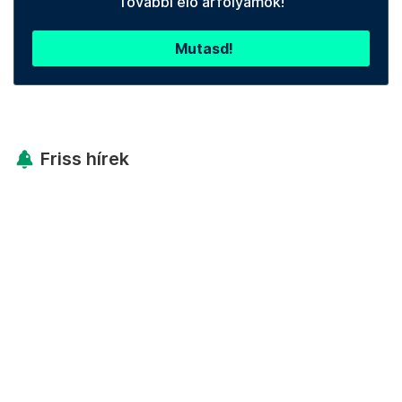
További élő árfolyamok!
Mutasd!
Friss hírek