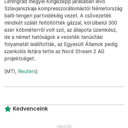
Leningrád megyei Kingiszepp járásában lévő
Szlavjanszkaja kompresszorállomástól Németország
balti-tengeri partvidékéig vezet. A csővezeték
mindkét szálát feltöltötték gázzal, körülbelül 300
ezer köbméterről volt szó, az állapota üzemkész,
de a német hatóságok a vezeték tanúsítási
folyamatát leállították, az Egyesült Államok pedig
szankciós listára tette az Nord Stream 2 AG
projektcéget.
(MTI,
Reuters
)
Kedvenceink