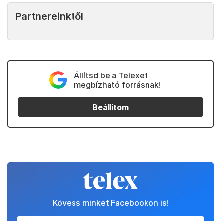
Partnereinktől
Állítsd be a Telexet
megbízható forrásnak!
Beállítom
Kövess minket Facebookon is!