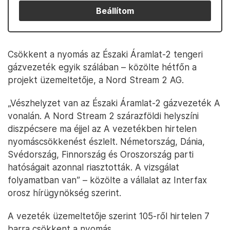
Beállítom
Csökkent a nyomás az Északi Áramlat-2 tengeri
gázvezeték egyik szálában – közölte hétfőn a
projekt üzemeltetője, a Nord Stream 2 AG.
„Vészhelyzet van az Északi Áramlat-2 gázvezeték A
vonalán. A Nord Stream 2 szárazföldi helyszíni
diszpécsere ma éjjel az A vezetékben hirtelen
nyomáscsökkenést észlelt. Németország, Dánia,
Svédország, Finnország és Oroszország parti
hatóságait azonnal riasztották. A vizsgálat
folyamatban van” – közölte a vállalat az Interfax
orosz hírügynökség szerint.
A vezeték üzemeltetője szerint 105-ről hirtelen 7
barra csökkent a nyomás.