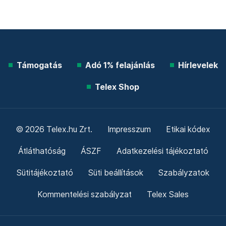
Támogatás
Adó 1% felajánlás
Hírlevelek
Telex Shop
© 2026 Telex.hu Zrt.
Impresszum
Etikai kódex
Átláthatóság
ÁSZF
Adatkezelési tájékoztató
Sütitájékoztató
Süti beállítások
Szabályzatok
Kommentelési szabályzat
Telex Sales