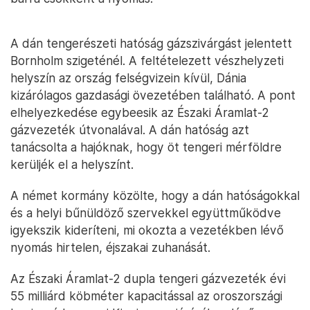
A dán tengerészeti hatóság gázszivárgást jelentett
Bornholm szigeténél. A feltételezett vészhelyzeti
helyszín az ország felségvizein kívül, Dánia
kizárólagos gazdasági övezetében található. A pont
elhelyezkedése egybeesik az Északi Áramlat-2
gázvezeték útvonalával. A dán hatóság azt
tanácsolta a hajóknak, hogy öt tengeri mérföldre
kerüljék el a helyszínt.
A német kormány közölte, hogy a dán hatóságokkal
és a helyi bűnüldöző szervekkel együttműködve
igyekszik kideríteni, mi okozta a vezetékben lévő
nyomás hirtelen, éjszakai zuhanását.
Az Északi Áramlat-2 dupla tengeri gázvezeték évi
55 milliárd köbméter kapacitással az oroszországi