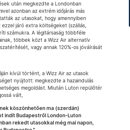
örlések után megkezdte a Londonban
mivel azonban az extrém időjárás más
koztatták az utasokat, hogy amennyiben
 ezzel járó extra költségeket (szállás,
ríti számukra. A légitársaság többféle
ainak, többek közt a Wizz Air alternatív
 visszatérítését, vagy annak 120%-os jóváírását
áján kívül történt, a Wizz Air az utasok
séget nyújtott: megkezdte a hazaindulás
etséges megoldást. Miután Luton repülőtér
ossá vált,
snek köszönhetően ma (szerdán)
ot indít Budapestről London-Luton
onban rekedt utasokkal még mai napon,
tér Budapestre.”