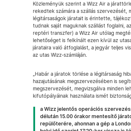
Közleményük szerint a Wizz Air a járatt
rekedtek számára a szállás szervezését, 
légitársaságok járatait is érintette, tájé
tudnak saját maguknak szállást foglalni, az
reptéri transzfer) a Wizz Air utólag megté
lehetőséget is felkínált ezen kívül az utas
járataira való átfoglalást, a jegyár teljes
az utas Wizz-számláján.
„Habár a járatok törlése a légitársaság hib
hazajutásának megszervezésében is segít
megszervezését, megvizsgálva minden leh
kifutópályáinak használata ismét biztonság
a Wizz jelentős operációs szervezé
délután 15.00 órakor mentesítő járat
repülőterére, ahonnan a gép a Lond
helyi idő szerint 17:20-kor vissza is 