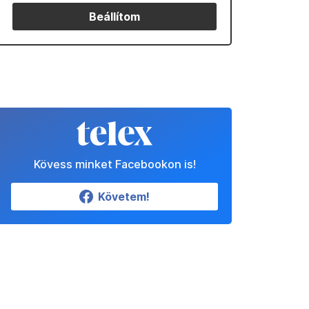
Beállítom
Kövess minket Facebookon is!
Követem!