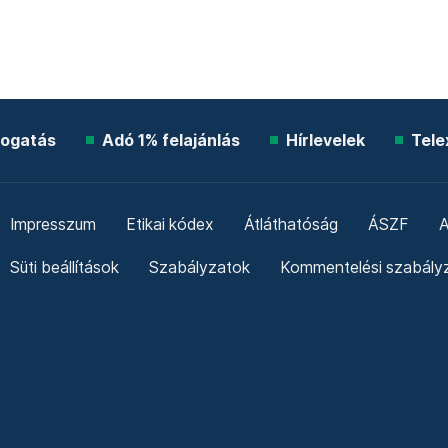
ogatás
Adó 1% felajánlás
Hírlevelek
Tele
Impresszum
Etikai kódex
Átláthatóság
ÁSZF
A
Süti beállítások
Szabályzatok
Kommentelési szabály