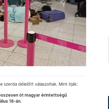
 szerda délelőtt válaszoltak. Mint írják:
 összesen öt magyar érintettségű
úlius 18-án.