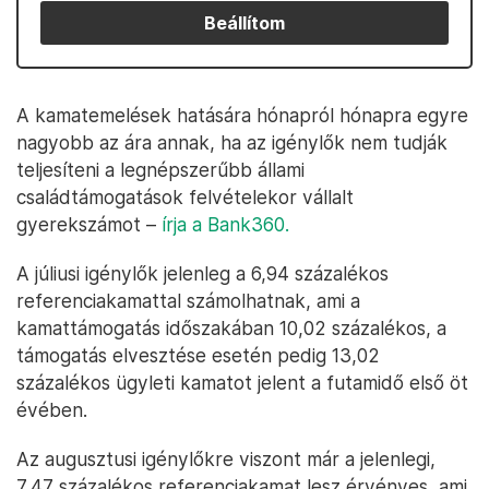
Beállítom
A kamatemelések hatására hónapról hónapra egyre
nagyobb az ára annak, ha az igénylők nem tudják
teljesíteni a legnépszerűbb állami
családtámogatások felvételekor vállalt
gyerekszámot –
írja a Bank360.
A júliusi igénylők jelenleg a 6,94 százalékos
referenciakamattal számolhatnak, ami a
kamattámogatás időszakában 10,02 százalékos, a
támogatás elvesztése esetén pedig 13,02
százalékos ügyleti kamatot jelent a futamidő első öt
évében.
Az augusztusi igénylőkre viszont már a jelenlegi,
7,47 százalékos referenciakamat lesz érvényes, ami