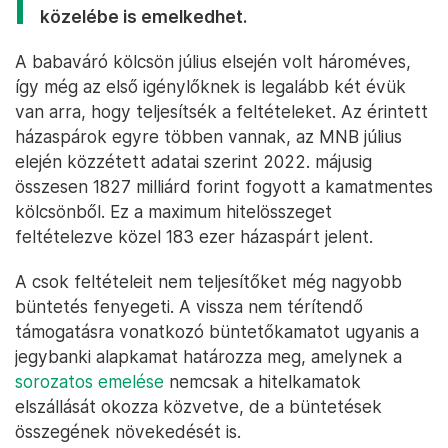
közelébe is emelkedhet.
A babaváró kölcsön július elsején volt hároméves,
így még az első igénylőknek is legalább két évük
van arra, hogy teljesítsék a feltételeket. Az érintett
házaspárok egyre többen vannak, az MNB július
elején közzétett adatai szerint 2022. májusig
összesen 1827 milliárd forint fogyott a kamatmentes
kölcsönből. Ez a maximum hitelösszeget
feltételezve közel 183 ezer házaspárt jelent.
A csok feltételeit nem teljesítőket még nagyobb
büntetés fenyegeti. A vissza nem térítendő
támogatásra vonatkozó büntetőkamatot ugyanis a
jegybanki alapkamat határozza meg, amelynek a
sorozatos emelése
nemcsak a hitelkamatok
elszállását okozza közvetve, de a büntetések
összegének növekedését is.