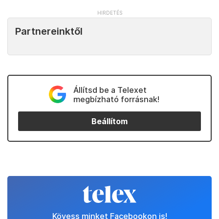
Partnereinktől
Állítsd be a Telexet
megbízható forrásnak!
Beállítom
Kövess minket Facebookon is!