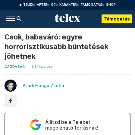
TELEX
AFTER
G7
KARAKTER
TÁMOGATÁS
SHOP
Támogatás
Csok, babaváró: egyre
horrorisztikusabb büntetések
jöhetnek
frissítve
GAZDASÁG
Aradi Hanga Zsófia
Állítsd be a Telexet
megbízható forrásnak!