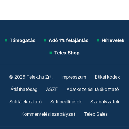
Támogatás
Adó 1% felajánlás
Hírlevelek
Telex Shop
© 2026 Telex.hu Zrt.
Impresszum
Etikai kódex
Átláthatóság
ÁSZF
Adatkezelési tájékoztató
Sütitájékoztató
Süti beállítások
Szabályzatok
Kommentelési szabályzat
Telex Sales