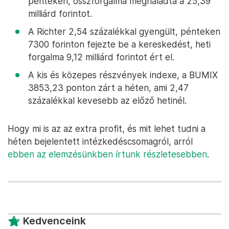
pénteken, összforgalma meghaladta a 25,39
milliárd forintot.
A Richter 2,54 százalékkal gyengült, pénteken
7300 forinton fejezte be a kereskedést, heti
forgalma 9,12 milliárd forintot ért el.
A kis és közepes részvények indexe, a BUMIX
3853,23 ponton zárt a héten, ami 2,47
százalékkal kevesebb az előző hetinél.
Hogy mi is az az extra profit, és mit lehet tudni a
héten bejelentett intézkedéscsomagról, arról
ebben az elemzésünkben írtunk részletesebben
.
Kedvenceink