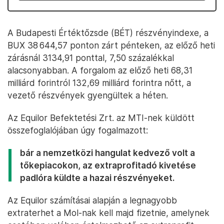
A Budapesti Értéktőzsde (BÉT) részvényindexe, a
BUX 38 644,57 ponton zárt pénteken, az előző heti
zárásnál 3134,91 ponttal, 7,50 százalékkal
alacsonyabban. A forgalom az előző heti 68,31
milliárd forintról 132,69 milliárd forintra nőtt, a
vezető részvények gyengültek a héten.
Az Equilor Befektetési Zrt. az MTI-nek küldött
összefoglalójában úgy fogalmazott:
bár a nemzetközi hangulat kedvező volt a
tőkepiacokon, az extraprofitadó kivetése
padlóra küldte a hazai részvényeket.
Az Equilor számításai alapján a legnagyobb
extraterhet a Mol-nak kell majd fizetnie, amelynek