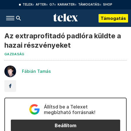
TELEX
AFTER
G7
KARAKTER
TÁMOGATÁS
SHOP
Támogatás
Az extraprofitadó padlóra küldte a
hazai részvényeket
GAZDASÁG
Fábián Tamás
Állítsd be a Telexet
megbízható forrásnak!
Beállítom