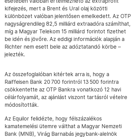
esetében valóban értelmezhető az extraprofit
kifejezés, mert a Brent és Ural olaj közötti
különbözet valóban jelentősen emelkedett. Az OTP
nagyságrendileg 82,5 milliárd extraadóra számíthat,
míg a Magyar Telekom 15 milliárd forintot fizethet
be idén és jövőre. Az eddigi információk alapján a
Richter nem esett bele az adóztatandó körbe –
jelezték.
Az összefoglalóban kitértek arra is, hogy a
Raiffeisen Bank 20 700 forintról 13 500 forintra
csökkentette az OTP Bankra vonatkozó 12 havi
célárfolyamát, az ajánlást viszont tartásról vételre
módosították.
Az Equilor felidézte, hogy félszázalékos
kamatemelési ütemre válthat a Magyar Nemzeti
Bank (MNB), Virág Barnabás jegybank-alelnök