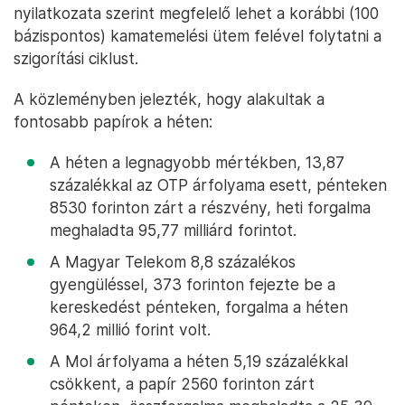
nyilatkozata szerint megfelelő lehet a korábbi (100
bázispontos) kamatemelési ütem felével folytatni a
szigorítási ciklust.
A közleményben jelezték, hogy alakultak a
fontosabb papírok a héten:
A héten a legnagyobb mértékben, 13,87
százalékkal az OTP árfolyama esett, pénteken
8530 forinton zárt a részvény, heti forgalma
meghaladta 95,77 milliárd forintot.
A Magyar Telekom 8,8 százalékos
gyengüléssel, 373 forinton fejezte be a
kereskedést pénteken, forgalma a héten
964,2 millió forint volt.
A Mol árfolyama a héten 5,19 százalékkal
csökkent, a papír 2560 forinton zárt