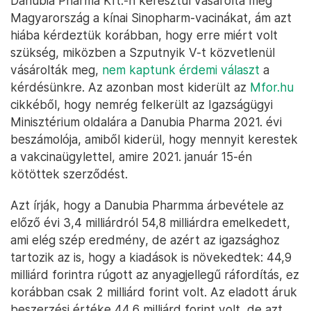
Danubia Pharma Kft.-n keresztül vásárolta meg
Magyarország a kínai Sinopharm-vacinákat, ám azt
hiába kérdeztük korábban, hogy erre miért volt
szükség, miközben a Szputnyik V-t közvetlenül
vásárolták meg,
nem kaptunk érdemi választ
a
kérdésünkre. Az azonban most kiderült az
Mfor.hu
cikkéből, hogy nemrég felkerült az Igazságügyi
Minisztérium oldalára a Danubia Pharma 2021. évi
beszámolója, amiből kiderül, hogy mennyit kerestek
a vakcinaügylettel, amire 2021. január 15-én
kötöttek szerződést.
Azt írják, hogy a Danubia Pharmma árbevétele az
előző évi 3,4 milliárdról 54,8 milliárdra emelkedett,
ami elég szép eredmény, de azért az igazsághoz
tartozik az is, hogy a kiadások is növekedtek: 44,9
milliárd forintra rúgott az anyagjellegű ráfordítás, ez
korábban csak 2 milliárd forint volt. Az eladott áruk
beszerzési értéke 44,6 milliárd forint volt, de azt