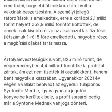
nem tudni, hogy ebből mekkora tétel volt a
vakcinák beszerzési ára. A személyi jellegű
ráfordítások is emelkedtek, erre a korábbi 2,1 millió
forint helyett 352,9 millió forintot költöttek, de
ennek csak kisebb része az alkalmazottak fizetése
(létszámuk 1-ről 5 főre emelkedett), nagyobb része
a megbízási díjakat tartalmazza.
Árfolyamveszteségük is volt, 825 millió forint, de
végeredményben 4,4 milliárd forint tiszta profittal
zártak, ám ezt nem fizették ki osztalékként, hanem
bent hagyták a kasszában. Ugyanakkor 2021 év
végén a vállalat beolvadt az egyedüli tulajdonos
Syntonite Medbe, így vagyonai a jogutód
könyveibe kerültek bele, a profit sorsáról pedig
már a Syntonie Mednek van joga dönteni.