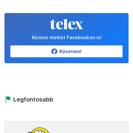
Kövess minket Facebookon is!
Követem!
Legfontosabb