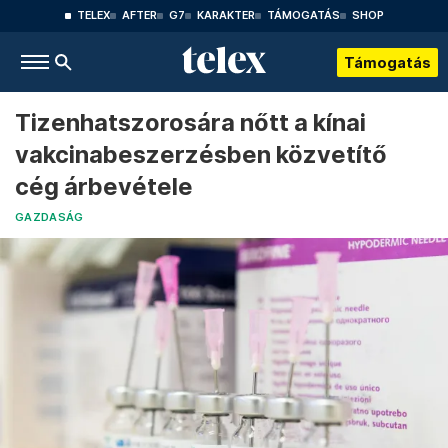
TELEX
AFTER
G7
KARAKTER
TÁMOGATÁS
SHOP
Támogatás
Tizenhatszorosára nőtt a kínai
vakcinabeszerzésben közvetítő
cég árbevétele
GAZDASÁG