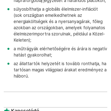
napraforgóolaj jegyzését a határidős piacokon;
súlyosbíthatja a globális élelmiszer-inflációt
(sok országban emelkedhetnek az
energiaköltségek és a nyersanyagárak, főleg
azokban az országokban, amelyek folyamatos
élelmiszerimportra szorulnak, például a Közel-
Keleten);
a műtrágyák elérhetőségére és árára is negatív
hatást gyakorolhat;
az állattartók helyzetét is tovább ronthatja, ha
tartósan magas világpiaci árakat eredményez a
háború.
Kapcsolódó