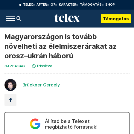
TELEX
AFTER
G7
KARAKTER
TÁMOGATÁS
SHOP
Támogatás
Magyarországon is tovább
növelheti az élelmiszerárakat az
orosz–ukrán háború
frissítve
GAZDASÁG
Brückner Gergely
Állítsd be a Telexet
megbízható forrásnak!