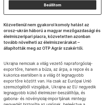
Beállítom
Közvetlenül nem gyakorol komoly hatást az
orosz–ukrán háború a magyar mezőgazdasági és
élelmiszeripari piacra, közvetetten azonban
tovább növelheti az élelmiszerárakat –
állapították meg az OTP Agrár szakértői.
Ukrajna nemcsak a világ vezető napraforgóolaj-
exportőre, hanem a búza, az árpa, a repce és a
kukorica esetében is a világ öt legnagyobb
exportőre között van. Ha csak az Európai Unió
szemszögéből vizsgáljuk, Ukrajna az EU negyedik
legnagyobb külső élelmiszer-beszállítója, és
gabona- és növényiolaj-importjának mintegy
negyedét biztosítja az uniónak, beleértve a