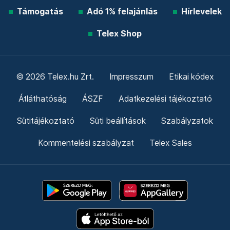
Támogatás
Adó 1% felajánlás
Hírlevelek
Telex Shop
© 2026 Telex.hu Zrt.
Impresszum
Etikai kódex
Átláthatóság
ÁSZF
Adatkezelési tájékoztató
Sütitájékoztató
Süti beállítások
Szabályzatok
Kommentelési szabályzat
Telex Sales