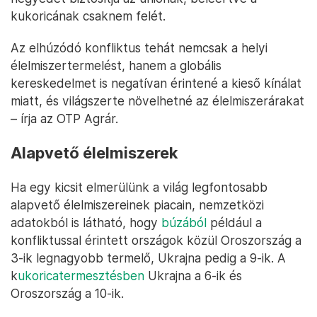
kukoricának csaknem felét.
Az elhúzódó konfliktus tehát nemcsak a helyi
élelmiszertermelést, hanem a globális
kereskedelmet is negatívan érintené a kieső kínálat
miatt, és világszerte növelhetné az élelmiszerárakat
– írja az OTP Agrár.
Alapvető élelmiszerek
Ha egy kicsit elmerülünk a világ legfontosabb
alapvető élelmiszereinek piacain, nemzetközi
adatokból is látható, hogy
búzából
például a
konfliktussal érintett országok közül Oroszország a
3-ik legnagyobb termelő, Ukrajna pedig a 9-ik. A
k
ukoricatermesztésben
Ukrajna a 6-ik és
Oroszország a 10-ik.