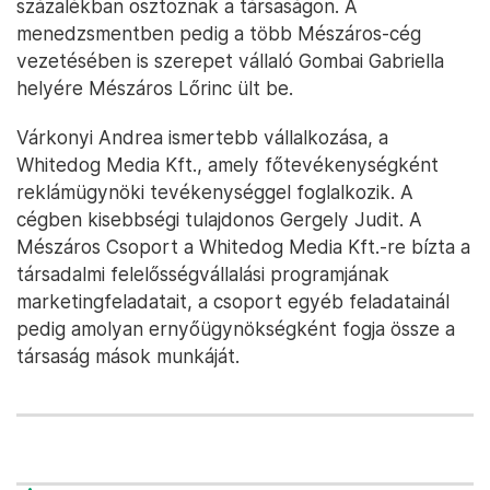
százalékban osztoznak a társaságon. A
menedzsmentben pedig a több Mészáros-cég
vezetésében is szerepet vállaló Gombai Gabriella
helyére Mészáros Lőrinc ült be.
Várkonyi Andrea ismertebb vállalkozása, a
Whitedog Media Kft., amely főtevékenységként
reklámügynöki tevékenységgel foglalkozik. A
cégben kisebbségi tulajdonos Gergely Judit. A
Mészáros Csoport a Whitedog Media Kft.-re bízta a
társadalmi felelősségvállalási programjának
marketingfeladatait, a csoport egyéb feladatainál
pedig amolyan ernyőügynökségként fogja össze a
társaság mások munkáját.