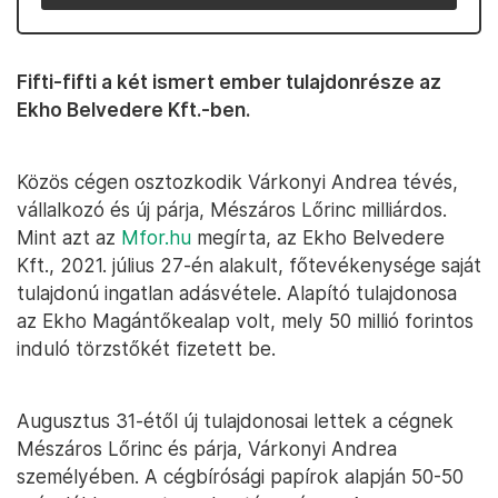
Fifti-fifti a két ismert ember tulajdonrésze az
Ekho Belvedere Kft.-ben.
Közös cégen osztozkodik Várkonyi Andrea tévés,
vállalkozó és új párja, Mészáros Lőrinc milliárdos.
Mint azt az
Mfor.hu
megírta, az Ekho Belvedere
Kft., 2021. július 27-én alakult, főtevékenysége saját
tulajdonú ingatlan adásvétele. Alapító tulajdonosa
az Ekho Magántőkealap volt, mely 50 millió forintos
induló törzstőkét fizetett be.
Augusztus 31-étől új tulajdonosai lettek a cégnek
Mészáros Lőrinc és párja, Várkonyi Andrea
személyében. A cégbírósági papírok alapján 50-50