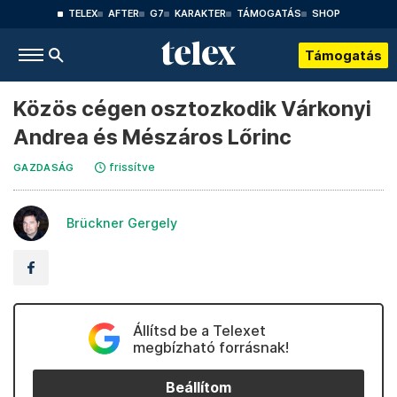
TELEX
AFTER
G7
KARAKTER
TÁMOGATÁS
SHOP
Támogatás
Közös cégen osztozkodik Várkonyi
Andrea és Mészáros Lőrinc
frissítve
GAZDASÁG
Brückner Gergely
Állítsd be a Telexet
megbízható forrásnak!
Beállítom