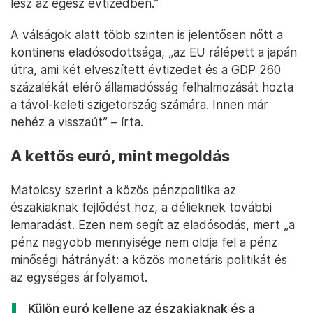
lesz az egész évtizedben.”
A válságok alatt több szinten is jelentősen nőtt a
kontinens eladósodottsága, „az EU rálépett a japán
útra, ami két elveszített évtizedet és a GDP 260
százalékát elérő államadósság felhalmozását hozta
a távol-keleti szigetország számára. Innen már
nehéz a visszaút” – írta.
A kettős euró, mint megoldás
Matolcsy szerint a közös pénzpolitika az
északiaknak fejlődést hoz, a délieknek további
lemaradást. Ezen nem segít az eladósodás, mert „a
pénz nagyobb mennyisége nem oldja fel a pénz
minőségi hátrányát: a közös monetáris politikát és
az egységes árfolyamot.
Külön euró kellene az északiaknak és a