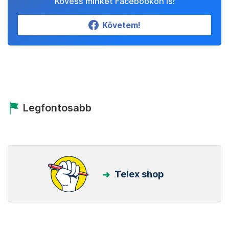
Kövess minket Facebookon is!
Követem!
Legfontosabb
Telex shop