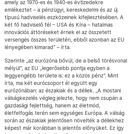
amely az 1970-es és 1940-es évtizedekre
emlékeztet – a pénzügyi, kereskedelmi és az új
típusú hadviselés eszközeinek kifejlesztésében. A
két fő hadviselő fél – USA és Kína – hatalmas
innovációs áttöréseket érnek el az összetett
versengés összes területén, ebből azonban az EU
lényegében kimarad” – írta.
Szerinte „az eurózóna bővül, de a belső törésvonal
mélyül”, az EU „legerősebb pontja egyben a
leggyengébb területe is: ez a közös pénz”. Mint
írta, ma két eurócsoport él együtt egy
eurózónában: az északiak és a déliek. „A mostani
válságkezelés végleg jelezte, hogy nem csupán a
gazdasági fejlettség, hanem az életmód,
életfelfogás terén sem egységes Európa. A válság
során az északiak jelentősen növelték a déliekhez
képest már korábban is jelentős előnyüket. Ez így