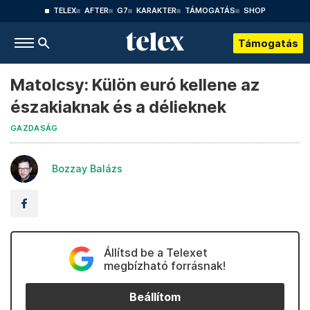
TELEX
AFTER
G7
KARAKTER
TÁMOGATÁS
SHOP
Támogatás
Matolcsy: Külön euró kellene az
északiaknak és a délieknek
GAZDASÁG
Bozzay Balázs
Állítsd be a Telexet
megbízható forrásnak!
Beállítom