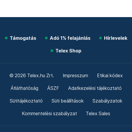
Támogatás
Adó 1% felajánlás
Hírlevelek
Telex Shop
© 2026 Telex.hu Zrt.
Impresszum
Etikai kódex
Átláthatóság
ÁSZF
Adatkezelési tájékoztató
Sütitájékoztató
Süti beállítások
Szabályzatok
Kommentelési szabályzat
Telex Sales