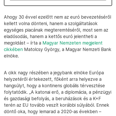
Ahogy 30 évvel ezelőtt nem az euró bevezetéséről
kellett volna dönteni, hanem a szolgáltatások
egységes piacának megteremtéséről, most sem az
eladósodás, hanem a kettős euró jelentheti a
megoldást – írta a
Magyar Nemzeten megjelent
cikkében
Matolcsy György, a Magyar Nemzeti Bank
elnöke.
A cikk nagy részében a jegybank elnöke Európa
helyzetéről értekezett, főként arra helyezve a
hangsúlyt, hogy a kontinens globális térvesztése
folytatódik. „A katonai erő, a diplomácia, a pénzügyi
és gazdasági befolyás, a beruházások és a K+F
terén az EU tovább veszít korábbi súlyából. Ennek
döntő oka, hogy lemarad a 2020-as években –