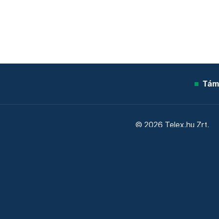
Tám
© 2026 Telex.hu Zrt.
Sütitájékoztató