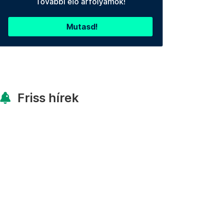
További élő árfolyamok!
Mutasd!
Friss hírek