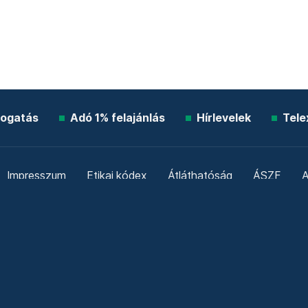
ogatás
Adó 1% felajánlás
Hírlevelek
Tele
Impresszum
Etikai kódex
Átláthatóság
ÁSZF
A
Süti beállítások
Szabályzatok
Kommentelési szabály