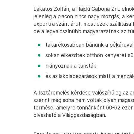
Lakatos Zoltán, a Hajdú Gabona Zrt. elnö
jelenleg a piacon nincs nagy mozgás, a 
exportra szánt árut, most ezek szállítása 
de a legvalószínűbb magyarázatnak az tű
takarékosabban bánunk a pékáruval
sokan elkezdtek otthon kenyeret süt
hiányoznak a turisták,
és az iskolabezárások miatt a menzák 
A lisztáremelés kérdése valószínűleg az a
szerint még soha nem voltak olyan magasak
termésé, amelyre tonnánként 60-62 ezer 
olvasható a Világgazdaságban.