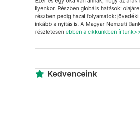
Ezer és egy oka van annak, hogy az árak
ilyenkor. Részben globális hatások: olajá
részben pedig hazai folyamatok: jövedéki 
inkább a nyitás is. A Magyar Nemzeti Bank
részletesen
ebben a cikkünkben írtunk>
Kedvenceink