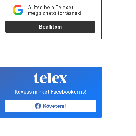
Állítsd be a Telexet
megbízható forrásnak!
Beállítom
Kövess minket Facebookon is!
Követem!