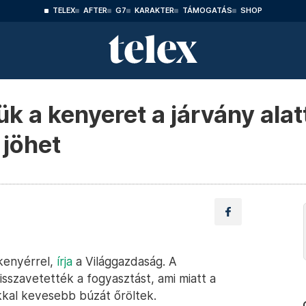
TELEX
AFTER
G7
KARAKTER
TÁMOGATÁS
SHOP
 a kenyeret a járvány alat
 jöhet
kenyérrel,
írja
a Világgazdaság. A
sszavetették a fogyasztást, ami miatt a
kkal kevesebb búzát őröltek.