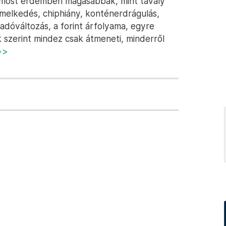
 most érdemben magasabbak, mint tavaly
remelkedés, chiphiány, konténerdrágulás,
adóváltozás, a forint árfolyama, egyre
 szerint mindez csak átmeneti, minderről
>>