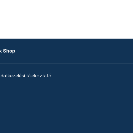
x Shop
datkezelési tájékoztató
zat
Telex Sales