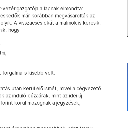
k-vezérigazgatója a lapnak elmondta:
kereskedők már korábban megvásárolták az
folyik. A visszaesés okát a malmok is keresik,
nik, hogy
,
ni,
forgalma is kisebb volt.
ratás után kerül elő ismét, mivel a cégvezető
 az induló búzaárak, mint az idei új
forint körül mozognak a jegyzések,