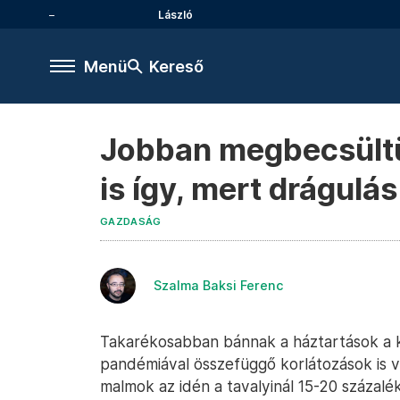
László
Menü
Kereső
Jobban megbecsültük
is így, mert drágulás
GAZDASÁG
Szalma Baksi Ferenc
Takarékosabban bánnak a háztartások a 
pandémiával összefüggő korlátozások is vi
malmok az idén a tavalyinál 15-20 százalé