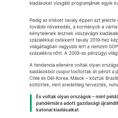
kiadásokat vizsgáló programjának egyik ku
Pedig az intézet tavaly éppen azt jelezte
további növekedés, a kormányok a várhat
kénytelenek lesznek visszavágni kiadásaik
százalékkal csökkent tavaly 2019-hez kép
világátlagban nagyobb lett a nemzeti GDP-
százalékra nőtt. A 2009-es pénzügyi vilá
A tendencia ellenére voltak olyan országo
kiadásokból csoportosítottak át pénzt a j
Chile és Dél-Korea. Mások – köztük Brazí
költöttek, mint eredetileg tervezték, noh
És voltak olyan országok – mint pél
pandémiára adott gazdasági újraindí
katonai kiadásaikat