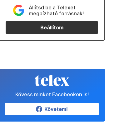
Állítsd be a Telexet
megbízható forrásnak!
Beállítom
Kövess minket Facebookon is!
Követem!