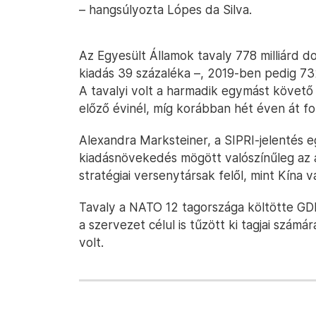
– hangsúlyozta Lópes da Silva.
Az Egyesült Államok tavaly 778 milliárd dol
kiadás 39 százaléka –, 2019-ben pedig 732
A tavalyi volt a harmadik egymást követő
előző évinél, míg korábban hét éven át f
Alexandra Marksteiner, a SIPRI-jelentés e
kiadásnövekedés mögött valószínűleg az á
stratégiai versenytársak felől, mint Kína 
Tavaly a NATO 12 tagországa költötte GDP
a szervezet célul is tűzött ki tagjai számá
volt.