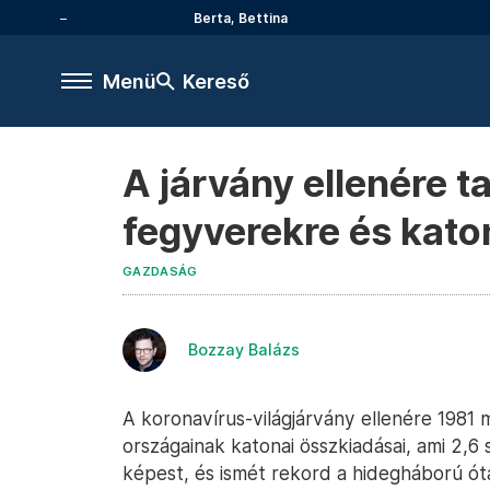
Berta, Bettina
Menü
Kereső
A járvány ellenére t
fegyverekre és kato
GAZDASÁG
Bozzay Balázs
A koronavírus-világjárvány ellenére 1981 mi
országainak katonai összkiadásai, ami 2,6
képest, és ismét rekord a hidegháború óta