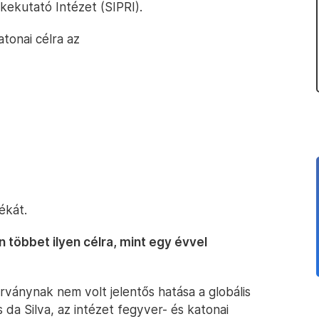
ekutató Intézet (SIPRI).
tonai célra az
ékát.
 többet ilyen célra, mint egy évvel
járványnak nem volt jelentős hatása a globális
da Silva, az intézet fegyver- és katonai