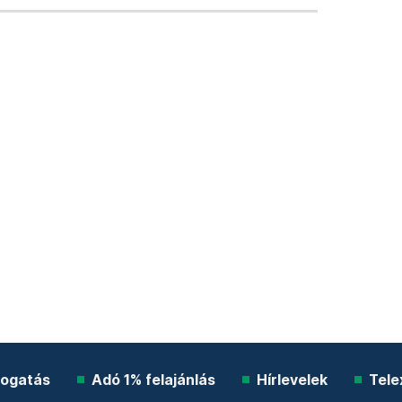
ogatás
Adó 1% felajánlás
Hírlevelek
Tele