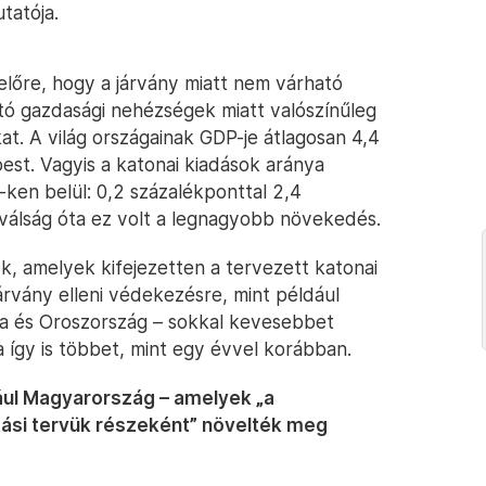
tatója.
 előre, hogy a járvány miatt nem várható
ó gazdasági nehézségek miatt valószínűleg
at. A világ országainak GDP-je átlagosan 4,4
est. Vagyis a katonai kiadások aránya
ken belül: 0,2 százalékponttal 2,4
gválság óta ez volt a legnagyobb növekedés.
k, amelyek kifejezetten a tervezett katonai
árvány elleni védekezésre, mint például
lia és Oroszország – sokkal kevesebbet
a így is többet, mint egy évvel korábban.
dául Magyarország – amelyek „a
tási tervük részeként” növelték meg