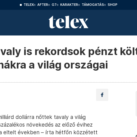
TELEX
AFTER
G7
KARAKTER
TÁMOGATÁS
SHOP
avaly is rekordsok pénzt köl
nákra a világ országai
lliárd dollárra nőttek tavaly a világ
 százalékos növekedés az előző évihez
 eltelt években – írta hétfőn közzétett