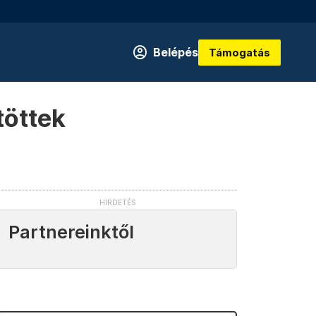
Belépés
Támogatás
töttek
Partnereinktől