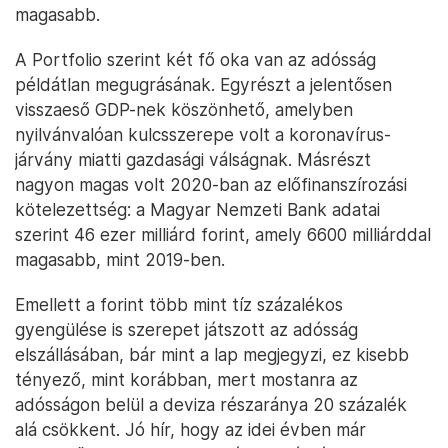
magasabb.
A Portfolio szerint két fő oka van az adósság
példátlan megugrásának. Egyrészt a jelentősen
visszaeső GDP-nek köszönhető, amelyben
nyilvánvalóan kulcsszerepe volt a koronavírus-
járvány miatti gazdasági válságnak. Másrészt
nagyon magas volt 2020-ban az előfinanszírozási
kötelezettség: a Magyar Nemzeti Bank adatai
szerint 46 ezer milliárd forint, amely 6600 milliárddal
magasabb, mint 2019-ben.
Emellett a forint több mint tíz százalékos
gyengülése is szerepet játszott az adósság
elszállásában, bár mint a lap megjegyzi, ez kisebb
tényező, mint korábban, mert mostanra az
adósságon belül a deviza részaránya 20 százalék
alá csökkent. Jó hír, hogy az idei évben már