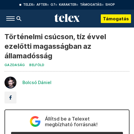
TELEX
AFTER
G7
KARAKTER
TÁMOGATÁS
SHOP
Támogatás
Történelmi csúcson, tíz évvel
ezelőtti magasságban az
államadósság
GAZDASÁG
BELFÖLD
Bolcsó Dániel
Állítsd be a Telexet
megbízható forrásnak!