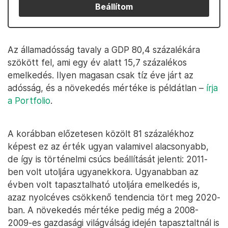
Beállítom
Az államadósság tavaly a GDP 80,4 százalékára
szökött fel, ami egy év alatt 15,7 százalékos
emelkedés. Ilyen magasan csak tíz éve járt az
adósság, és a növekedés mértéke is példátlan –
írja
a Portfolio
.
A korábban előzetesen közölt 81 százalékhoz
képest ez az érték ugyan valamivel alacsonyabb,
de így is történelmi csúcs beállítását jelenti: 2011-
ben volt utoljára ugyanekkora. Ugyanabban az
évben volt tapasztalható utoljára emelkedés is,
azaz nyolcéves csökkenő tendencia tört meg 2020-
ban. A növekedés mértéke pedig még a 2008-
2009-es gazdasági világválság idején tapasztaltnál is