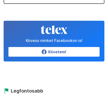
Kövess minket Facebookon is!
Követem!
Legfontosabb