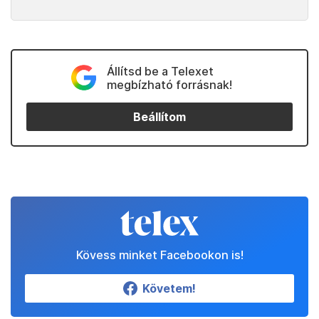
Állítsd be a Telexet
megbízható forrásnak!
Beállítom
Kövess minket Facebookon is!
Követem!