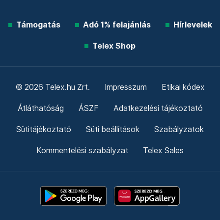
Támogatás
Adó 1% felajánlás
Hírlevelek
Telex Shop
© 2026 Telex.hu Zrt.
Impresszum
Etikai kódex
Átláthatóság
ÁSZF
Adatkezelési tájékoztató
Sütitájékoztató
Süti beállítások
Szabályzatok
Kommentelési szabályzat
Telex Sales