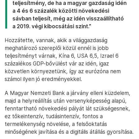
teljesítmény, de ha a magyar gazdaság idén
a 4 és 6 százalék közötti növekedési
sávban teljesít, még az idén visszaállítható
a 2019. végi kibocsátási szint.”
Hozzátette, vannak, akik a világgazdaság
meghatározó szereplői közül ennél is jobb
teljesítményt várnak, Kína 6, USA 6,5, Izrael 6
százalékos GDP-bővülést vár az idén, igaz
közvetlen környezetünk, így az eurózóna nem
számol ilyen jó eredményekkel.
A Magyar Nemzeti Bank a járvány elleni küzdelem,
majd a helyreállítás után versenyképesség alapú,
fenntartható növekedési pályát lát szükségesnek,
ez tőkeintenzív, tudásintenzív, fontos a
termelékenység növelése, a felsőoktatás
minőségének javítása és a digitális átállás gyorsítása.