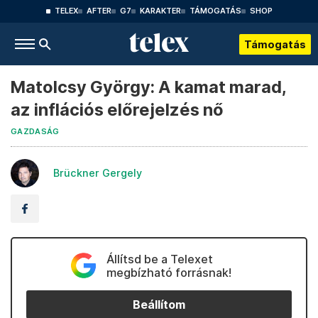
TELEX
AFTER
G7
KARAKTER
TÁMOGATÁS
SHOP
Támogatás
Matolcsy György: A kamat marad,
az inflációs előrejelzés nő
GAZDASÁG
Brückner Gergely
Állítsd be a Telexet
megbízható forrásnak!
Beállítom