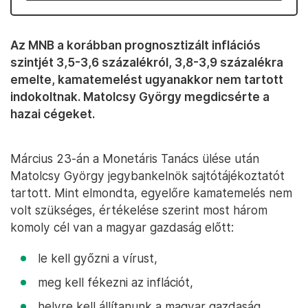
Az MNB a korábban prognosztizált inflációs
szintjét 3,5-3,6 százalékról, 3,8-3,9 százalékra
emelte, kamatemelést ugyanakkor nem tartott
indokoltnak. Matolcsy György megdicsérte a
hazai cégeket.
Március 23-án a Monetáris Tanács ülése után
Matolcsy György jegybankelnök sajtótájékoztatót
tartott. Mint elmondta, egyelőre kamatemelés nem
volt szükséges, értékelése szerint most három
komoly cél van a magyar gazdaság előtt:
le kell győzni a vírust,
meg kell fékezni az inflációt,
helyre kell állítanunk a magyar gazdaság